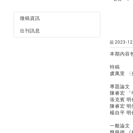
最新消息
徵稿資訊
出刊訊息
2023-12
本期內容
特稿
虞萬里 〈堯典
專題論文
陳睿宏 「明代
張克賓 明代〈古太極圖〉
陳睿宏 明儒
楊自平 明代蘇濬治
一般論文
魏慈德 《