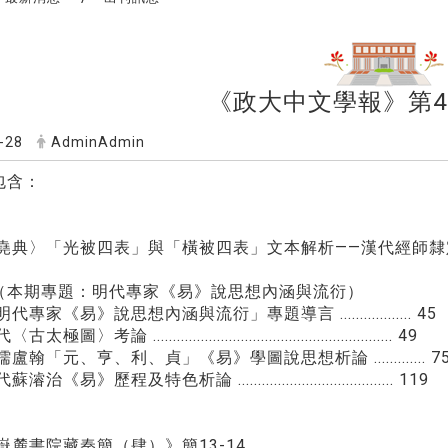
《政大中文學報》第4
-28
AdminAdmin
包含：
〉「光被四表」與「橫被四表」文本解析——漢代經師隸定與訓讀的一個側面 .........
（本期專題：明代專家《易》說思想內涵與流衍）
專家《易》說思想內涵與流衍」專題導言 .................. 45
考論 ............................................................ 49
盧翰「元、亨、利、貞」《易》學圖說思想析論 ............. 7
《易》歷程及特色析論 ....................................... 119
嶽麓書院藏秦簡（肆）》簡13-14