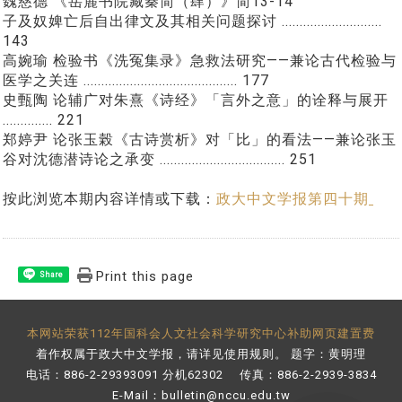
魏慈德 《岳麓书院藏秦简（肆）》简13-14
子及奴婢亡后自出律文及其相关问题探讨 ............................
143
高婉瑜 检验书《洗冤集录》急救法研究——兼论古代检验与
医学之关连 ........................................... 177
史甄陶 论辅广对朱熹《诗经》「言外之意」的诠释与展开
.............. 221
郑婷尹 论张玉榖《古诗赏析》对「比」的看法——兼论张玉
谷对沈德潜诗论之承变 ................................... 251
按此浏览本期内容详情或下载：
政大中文学报第四十期
Print this page
Share
本网站荣获112年国科会人文社会科学研究中心补助网页建置费
着作权属于政大中文学报，请详见
使用规则
。 题字：黄明理
电话：886-2-29393091 分机62302 传真：886-2-2939-3834
E-Mail：
bulletin@nccu.edu.tw