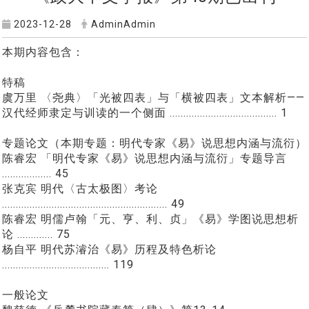
2023-12-28
AdminAdmin
本期内容包含：
特稿
虞万里 〈尧典〉「光被四表」与「横被四表」文本解析——
汉代经师隶定与训读的一个侧面 ....................................... 1
专题论文（本期专题：明代专家《易》说思想内涵与流衍）
陈睿宏 「明代专家《易》说思想内涵与流衍」专题导言
.................. 45
张克宾 明代〈古太极图〉考论
............................................................ 49
陈睿宏 明儒卢翰「元、亨、利、贞」《易》学图说思想析
论 ............. 75
杨自平 明代苏濬治《易》历程及特色析论
....................................... 119
一般论文