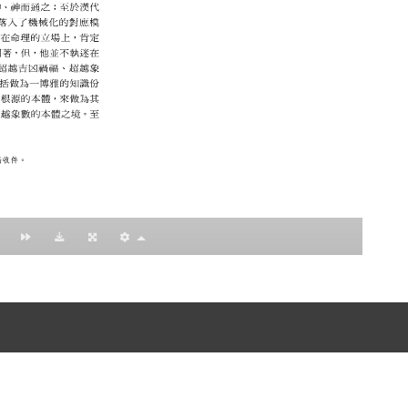
nccu.edu.tw