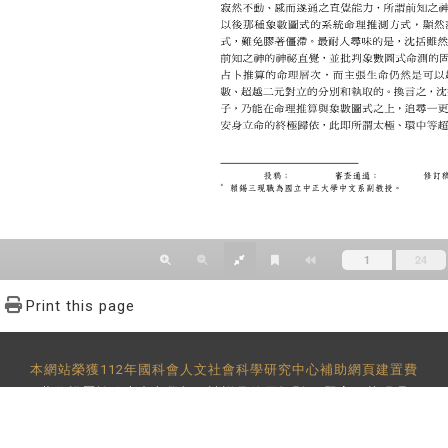
Print this page
本網站榮獲112年國科會人文社會科學研究中心補助網頁建置費
著作權屬於政大中文學報，請詳見
使用規則
。 題字：黃明理
-29393091 分機62302 傳真：886-2-2939-3834 E-Mail：
bulletin@
地址：11605 台北市文山區指南路二段64號 百年樓後棟3樓