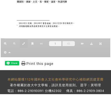
Print this page
Share
本網站榮獲112年國科會人文社會科學研究中心補助網頁建置費
著作權屬於政大中文學報，請詳見
使用規則
。 題字：黃明理
電話：886-2-29393091 分機62302 傳真：886-2-2939-3834
E-Mail：
bulletin@nccu.edu.tw
地址：11605 台北市文山區指南路二段64號 百年樓後棟3樓