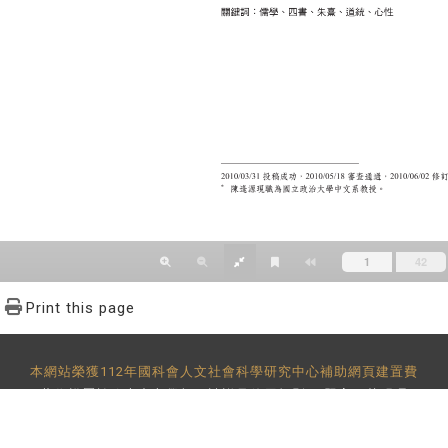
Print this page
本網站榮獲112年國科會人文社會科學研究中心補助網頁建置費
著作權屬於政大中文學報，請詳見
使用規則
。 題字：黃明理
-29393091 分機62302 傳真：886-2-2939-3834 E-Mail：
bulletin@
地址：11605 台北市文山區指南路二段64號 百年樓後棟3樓