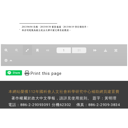
Print this page
Share
本網站榮獲112年國科會人文社會科學研究中心補助網頁建置費
著作權屬於政大中文學報，請詳見
使用規則
。 題字：黃明理
電話：886-2-29393091 分機62302 傳真：886-2-2939-3834
E-Mail：
bulletin@nccu.edu.tw
地址：11605 台北市文山區指南路二段64號 百年樓後棟3樓