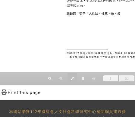
Print this page
本網站榮獲112年國科會人文社會科學研究中心補助網頁建置費
著作權屬於政大中文學報，請詳見
使用規則
。 題字：黃明理
-29393091 分機62302 傳真：886-2-2939-3834 E-Mail：
bulletin@
地址：11605 台北市文山區指南路二段64號 百年樓後棟3樓