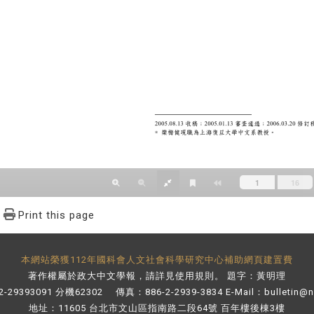
Print this page
本網站榮獲112年國科會人文社會科學研究中心補助網頁建置費
著作權屬於政大中文學報，請詳見
使用規則
。 題字：黃明理
-29393091 分機62302 傳真：886-2-2939-3834 E-Mail：
bulletin@
地址：11605 台北市文山區指南路二段64號 百年樓後棟3樓