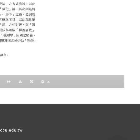
nccu.edu.tw