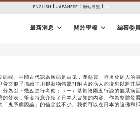
|
|
|
:::
ENGLISH
JAPANESE
網站導覽
最新消息
關於學報
編審委
疫病觀。中國古代認為疾病是由鬼，即惡靈，附著於病人的
甲骨文似乎描繪了用棍狀物體擊打附著於病人的疫鬼以將其
，分為以下幾點進行考察：（一）基於陰陽五行論的氣系病
灣的發表，筆者特意介紹了日本人皆知的內容。作為整體發
於「鬼系病因論」的信念並不少。我們可以在日本的追儺和