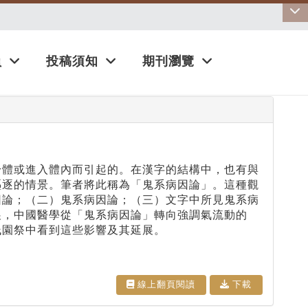
:::
員
投稿須知
期刊瀏覽
身體或進入體內而引起的。在漢字的結構中，也有與
驅逐的情景。筆者將此稱為「鬼系病因論」。這種觀
因論；（二）鬼系病因論；（三）文字中所見鬼系病
展，中國醫學從「鬼系病因論」轉向強調氣流動的
祇園祭中看到這些影響及其延展。
線上翻⾴閱讀
下載