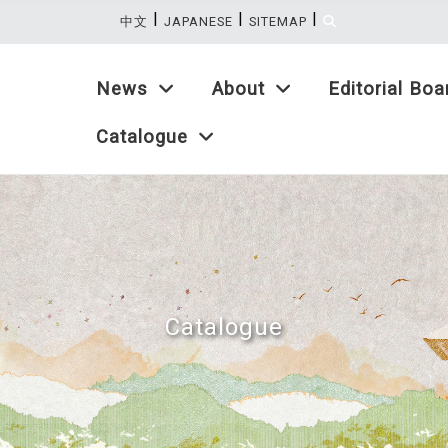
|
|
|
:::
中文
JAPANESE
SITEMAP
News
About
Editorial Boa
Catalogue
Catalogue