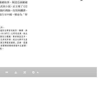
：黃明理
nccu.edu.tw
n (R.O.C)