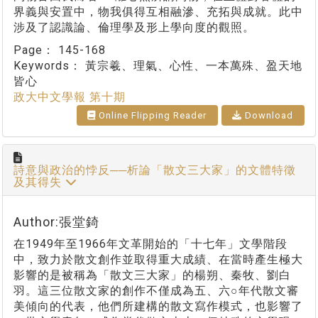
界義與安置中，物我俱得互相融滲、充拓與成就。此中
涉及了認識論、倫理學及形上學向度的觀照。
Page：
145-168
Keywords：
黃宗羲、理氣、心性、一本萬殊、盈天地
皆心
政大中文學報 第十期
Online Flipping Reader
Download
詩意與政治的悖反──析論「散文三大家」的文體特徵
及其得失
Author:張堂錡
在1949年至1966年文革開始的「十七年」文學階段
中，致力於散文創作並取得重大成績、在當時產生極大
影響的是被稱為「散文三大家」的楊朔、秦牧、劉白
羽。這三位散文家的創作不僅成為五、六○年代散文審
美傾向的代表，他們所建構的散文寫作模式，也影響了