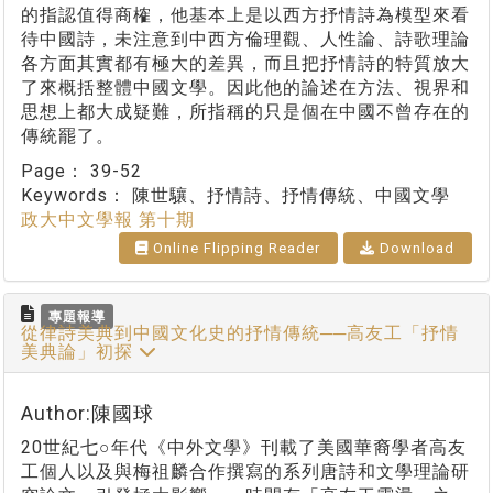
的指認值得商榷，他基本上是以西方抒情詩為模型來看
待中國詩，未注意到中西方倫理觀、人性論、詩歌理論
各方面其實都有極大的差異，而且把抒情詩的特質放大
了來概括整體中國文學。因此他的論述在方法、視界和
思想上都大成疑難，所指稱的只是個在中國不曾存在的
傳統罷了。
Page：
39-52
Keywords：
陳世驤、抒情詩、抒情傳統、中國文學
政大中文學報 第十期
Online Flipping Reader
Download
專題報導
從律詩美典到中國文化史的抒情傳統──高友工「抒情
美典論」初探
Author:陳國球
20世紀七○年代《中外文學》刊載了美國華裔學者高友
工個人以及與梅祖麟合作撰寫的系列唐詩和文學理論研