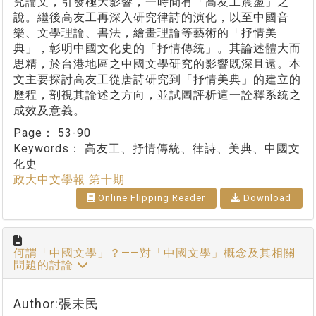
究論文，引發極大影響，一時間有「高友工震盪」之
說。繼後高友工再深入研究律詩的演化，以至中國音
樂、文學理論、書法，繪畫理論等藝術的「抒情美
典」，彰明中國文化史的「抒情傳統」。其論述體大而
思精，於台港地區之中國文學研究的影響既深且遠。本
文主要探討高友工從唐詩研究到「抒情美典」的建立的
歷程，剖視其論述之方向，並試圖評析這一詮釋系統之
成效及意義。
Page：
53-90
Keywords：
高友工、抒情傳統、律詩、美典、中國文
化史
政大中文學報 第十期
Online Flipping Reader
Download
何謂「中國文學」？——對「中國文學」概念及其相關
問題的討論
Author:張未民