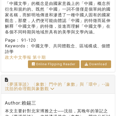
「中國文學」的概念是由國家意義上的「中國」概念所
衍生和規約的。既然「中國」一詞不僅僅是個單純的國
家名稱，而鮮明地傳達和滲透了一種中國人固有的國家
觀念，那麼，人們便可能由體認「中國」的特徵而延伸
解釋「中國文學」的特徵，並進而理解「中國文學」在
各個不同時期與地域所具有的美學與文學內涵。
Page：
91-120
Keywords：
中國文學、共同體觀念、區域構成、個體
詩學
政大中文學報 第十期
Online Flipping Reader
Download
《夢溪筆談》〈象數〉門中的「象數」與「環中」--論
沈括的命理觀與象數觀
Author:賴錫三
本文主要針對北宋博雅之士──沈括，其晚年的筆記之