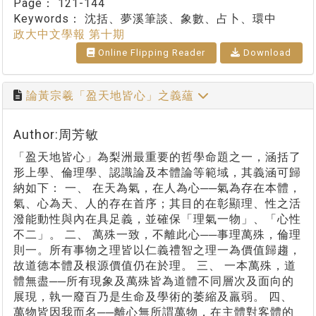
Page：
121-144
Keywords：
沈括、夢溪筆談、象數、占卜、環中
政大中文學報 第十期
Online Flipping Reader
Download
論黃宗羲「盈天地皆心」之義蘊
Author:周芳敏
「盈天地皆心」為梨洲最重要的哲學命題之一，涵括了
形上學、倫理學、認識論及本體論等範域，其義涵可歸
納如下： 一、 在天為氣，在人為心──氣為存在本體，
氣、心為天、人的存在首序；其目的在彰顯理、性之活
潑能動性與內在具足義，並確保「理氣一物」、「心性
不二」。 二、 萬殊一致，不離此心──事理萬殊，倫理
則一。所有事物之理皆以仁義禮智之理一為價值歸趨，
故道德本體及根源價值仍在於理。 三、 一本萬殊，道
體無盡──所有現象及萬殊皆為道體不同層次及面向的
展現，執一廢百乃是生命及學術的萎縮及羸弱。 四、
萬物皆因我而名──離心無所謂萬物，在主體對客體的