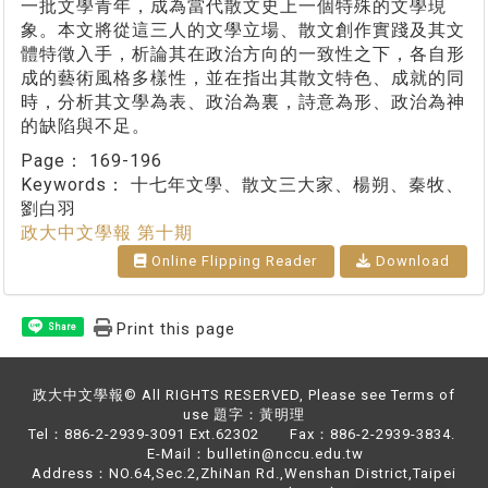
一批文學青年，成為當代散文史上一個特殊的文學現
象。本文將從這三人的文學立場、散文創作實踐及其文
體特徵入手，析論其在政治方向的一致性之下，各自形
成的藝術風格多樣性，並在指出其散文特色、成就的同
時，分析其文學為表、政治為裏，詩意為形、政治為神
的缺陷與不足。
Page：
169-196
Keywords：
十七年文學、散文三大家、楊朔、秦牧、
劉白羽
政大中文學報 第十期
Online Flipping Reader
Download
Print this page
Share
政大中文學報© All RIGHTS RESERVED, Please see Terms of
use 題字：黃明理
Tel：886-2-2939-3091 Ext.62302 Fax：886-2-2939-3834.
E-Mail：bulletin@nccu.edu.tw
Address：NO.64,Sec.2,ZhiNan Rd.,Wenshan District,Taipei