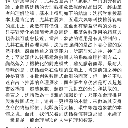
作《夢溪筆談》，尤其透過其中〈象數〉一門的分析討
論，企圖將沈括的命理觀和象數觀給結晶出來。經由筆
者的理解詮釋，基本上得到如下的結論：沈括對象數基
本上是肯定的，尤其在曆算、五運六氣等科技推算範疇
的運用上，象數有其價值，甚至更有精益求精的必要，
只要對變化的細節考慮愈周延，那麼象數運用的精算與
預告就可能愈接近。當然，象數的運用是有其限制的，
尤其在面對命理範疇，沈括更強調的是占卜者心靈的寂
然不動、感而遂通之直覺能力，所謂前知之神、神而通
之；至於漢代以後那種象數圖式的系統命理推測方式，
顯然落入了機械化的對應模式，難免膠著僵滯。最耐人
尋味的是，沈括雖然在命理的立場上，肯定前知之神的
神祕直覺，並批判象數圖式命測的固著，但，他並不執
迷在占卜推算的命理層次，而主張生命仍然是可以超越
吉凶禍福、超越象數、超越二元對立的分別和執取的。
換言之，沈括做為一博雅的知識份子，乃能在命理推算
與象數圖式之上，追尋一更根源的本體，來做為其安身
立命的終極歸依，此即所謂太極、環中等超越象數的本
體之境。至此，我們又看到沈括從儒釋道那裡，承繼了
一種超越一般命理層次的人生哲理和智慧。