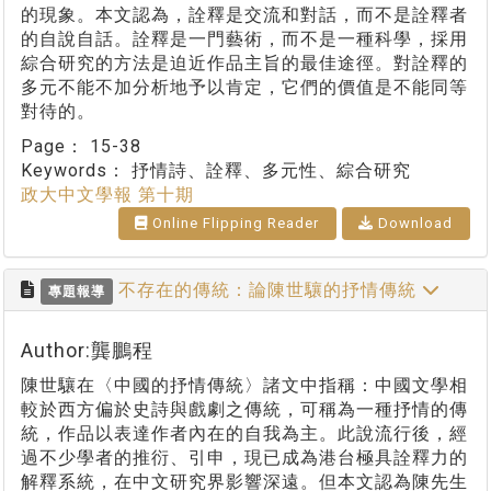
的現象。本文認為，詮釋是交流和對話，而不是詮釋者
的自說自話。詮釋是一門藝術，而不是一種科學，採用
綜合研究的方法是迫近作品主旨的最佳途徑。對詮釋的
多元不能不加分析地予以肯定，它們的價值是不能同等
對待的。
Page：
15-38
Keywords：
抒情詩、詮釋、多元性、綜合研究
政大中文學報 第十期
Online Flipping Reader
Download
不存在的傳統：論陳世驤的抒情傳統
專題報導
Author:龔鵬程
陳世驤在〈中國的抒情傳統〉諸文中指稱：中國文學相
較於西方偏於史詩與戲劇之傳統，可稱為一種抒情的傳
統，作品以表達作者內在的自我為主。此說流行後，經
過不少學者的推衍、引申，現已成為港台極具詮釋力的
解釋系統，在中文研究界影響深遠。但本文認為陳先生