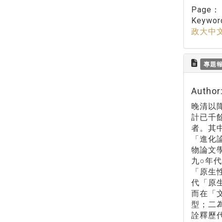
Page
Keywo
政大中
專題
Autho
晚清以
計已千
者。其
「進化
物論文
九○年
「原生
代「原
而在「
型；二
詮釋歷