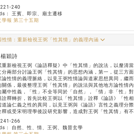
：
221-240
rds：
王賓、即宗、廟主遷移
文學報 第三十五期
與性情：重新檢視王弼「性其情」的義理內涵
r:楊穎詩
試重新檢視王弼《論語釋疑》中「性其情」的說法，以釐清
文分兩部分討論王弼「性其情」的思想內涵，第一，從三方
家論性情的義理脈絡，以見王弼性情論與道家思想異同，繼
的關係，最後整理王弼「性其情」的說法與其他地方論性情內
均屬中性義，「性」不全等同於「自然」，「情」非「性」
與詮釋轉折，首先比較王弼以「性其情」詮釋《論語》「性
儒道論仁義之性的異同，以見王弼與《論語》言性之義理分
詮釋或受宋明理學後設研究影響，造成對王弼「性其情」有不
：
241-266
rds：
自然、性、情、王弼、魏晉玄學