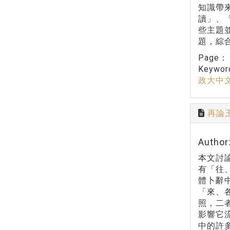
知識帶
讀」、
些主題
題，綜
Page
Keywo
政大中
再論
Autho
本文討
有「往
體卜辭
「來、
照，二
影響它
中的許