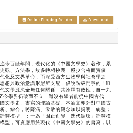
Online Flipping Reader
Download
，迄今百餘年間，現代化的《中國文學史》著作，累
史觀、方法學，故多轉相抄襲，極少合格而質優
代化及文界革命，而深受西方生物學與社會學之
列思想與政治意識形態所支配，倡說階級鬥爭的「唯
古代文學源流全無任何關係。其詮釋有效性，自一九
至今學界仍破而不立，還沒有學者能從中國古代
中國文學史」書寫的理論基礎。本論文即針對中國古
分析、綜合，將隱涵、零散的觀念加以揭明、統整；
「詮釋模型」：一為「因正創變，迭代循環」詮釋模
釋模型，可資應用於現代《中國文學史》的書寫，以