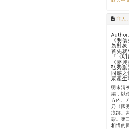
政大中
商人
Aut
《明僧
為對象
首先就
「《明
《嘉興
弘秀集
同感之
眾產生
明末清
編，以
方內、
乃《國
痕跡。
彰。第
相惜的