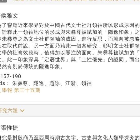
r:侯雅文
為了響應近來學界對於中國古代文士社群領袖所以形成原因
，詮釋此一領袖地位的形成與朱彝尊被賦加的「隱逸印象」
定朱彝尊之為文士社群領袖的成因，進行反思，而就向被忽
意在取代前說。另一方面乃藉此一個案研究，彰明文士社群
文學的社會效應時，值得加以關注的面向。朱彝尊被賦加的
之。此一印象深具「定著世界」與「土性優先」的認同，而
已然有別於傳統的隱逸印象。
：
157-190
rds：
朱彝尊、隱逸、題詠、江浙、領袖
文學報 第三十五期
研究六題
r:張惟捷
研究是對殷商乃至西周時期古文字、古史與文化人類學探究