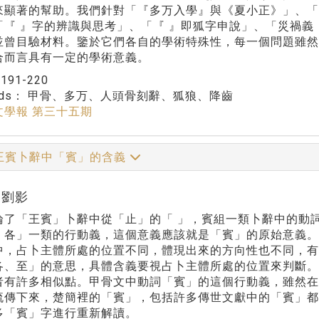
來顯著的幫助。我們針對「『多万入學』與《夏小正》」、「
「『 』字的辨識與思考」、「『 』即狐字申說」、「災禍
並曾目驗材料。鑒於它們各自的學術特殊性，每一個問題雖
合而言具有一定的學術意義。
：
191-220
rds：
甲骨、多万、人頭骨刻辭、狐狼、降齒
文學報 第三十五期
王賓卜辭中「賓」的含義
r:劉影
論了「王賓」卜辭中從「止」的「 」，賓組一類卜辭中的動詞
、各」一類的行動義，這個意義應該就是「賓」的原始意義
中，占卜主體所處的位置不同，體現出來的方向性也不同，
各、至」的意思，具體含義要視占卜主體所處的位置來判斷
者有許多相似點。甲骨文中動詞「賓」的這個行動義，雖然
流傳下來，楚簡裡的「賓」，包括許多傳世文獻中的「賓」
多「賓」字進行重新解讀。