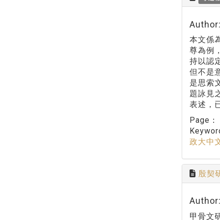
Autho
本文係
尊為例
持以認
但不是
是思索
題詠見
表述，
Page
Keywo
政大中
殷契
Autho
甲骨文