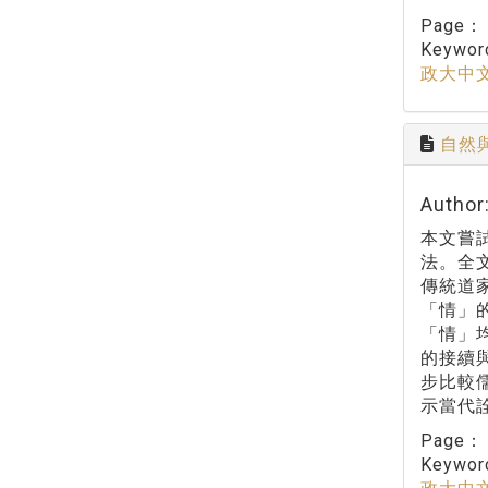
Page
Keywo
政大中
自然
Autho
本文嘗
法。全
傳統道
「情」
「情」
的接續
步比較
示當代
Page
Keywo