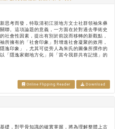
的新思考而發，特取清初江浙地方文士社群領袖朱彝
之關聯。這項論題的意義，一方面在於對過去學術史
略的社會性因素，提出有別於前說而移轉的新觀點，
領袖所擁有的「社會印象」對增進社會凝聚的效用，
「隱逸印象」，尤其可從旁人為朱氏的圖像所撰作的
出以「隱逸家鄉地方化」與「當今我群共有記憶」的
Online Flipping Reader
Download
的基礎，對甲骨知識的確實掌握，將為理解整體上古