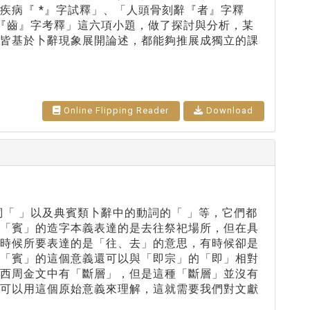
疾病『 *』字試釋」、「人頭骨刻辭『者』字釋
義『齒』字考釋」這六項小題，做了探討與分析，某
然皆基於卜辭現象展開論述，都能夠推展成獨立的課
Online Flipping Reader
Download
「 」以及典賓類卜辭中的動詞的「 」等，它們都
。「賓」的造字本義表達的是去往祭祀場所，但在具
有時候所要表達的是「往、去」的意思，有時候卻是
。「賓」的這個意義還可以與「即宗」的「即」相對
在西周金文中有「斷層」，但是這種「斷層」並沒有
都可以用這個原始意義來理解，這就需要我們對文獻