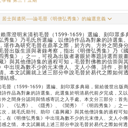
文學報 第三十五期
、居士與遺民──論毛晉《明僧弘秀集》的編選意義
hor:賴霈澄明末清初毛晉（1599-1659）選編、刻
弘秀集》乃毛氏所選編，以僧詩作品為對象的詩選集
，堪作為研究毛晉在鼎革之際，於方內、方外之間身
毛晉出版生涯與著錄考察，指出《明僧弘秀集》乃《
四秀集》」之一，可視為出版者著眼於專題詩選而規
藏》與其他僧詩集的過程可知，毛晉對佛教的信崇與
》中出現為數不少的元末僧人、文人小傳、詩作，折
情。本文試圖就上述三部分申說毛晉於易代之際如何
聯結感。
初毛晉（1599-1659）選編、刻印眾多典籍，留給後世出
僧詩作品為對象的詩選集。此選集於明清易代前夕完成，又
方外之間身分認同與情感寄託之入手處。本文分三部分：首
秀》、《弘秀》、《隱秀》、《閨秀》「《明四秀集》」之
其次，就毛氏助刊、助印《嘉興藏》與其他僧詩集的過程可知
三，在《明僧弘秀集》中出現為數不少的元末僧人、文人小
同感之情。本文試圖就上述三部分申說毛晉於易代之際如何