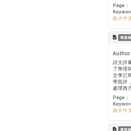
Page
Keywo
政大中
專題
Autho
詩文評
了學理
文學已
學批評
處理西
Page
Keywo
政大中
專題