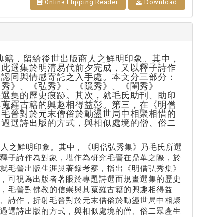
Online Flipping Reader
Download
印眾多典籍，留給後世出版商人之鮮明印象。其中，
。此選集於明清易代前夕完成，又以釋子詩作
分認同與情感寄託之入手處。本文分三部分：
國秀》、《弘秀》、《隱秀》、《閨秀》
畫選集的歷史痕跡。其次，就毛氏助刊、助印
其蒐羅古籍的興趣相得益彰。第三，在《明僧
射毛晉對於元末僧俗於動盪世局中相聚相惜的
透過選詩出版的方式，與相似處境的僧、俗二
版商人之鮮明印象。其中，《明僧弘秀集》乃毛氏所選
以釋子詩作為對象，堪作為研究毛晉在鼎革之際，於
先就毛晉出版生涯與著錄考察，指出《明僧弘秀集》
一，可視為出版者著眼於專題詩選而規畫選集的歷史
，毛晉對佛教的信崇與其蒐羅古籍的興趣相得益
傳、詩作，折射毛晉對於元末僧俗於動盪世局中相聚
透過選詩出版的方式，與相似處境的僧、俗二眾產生