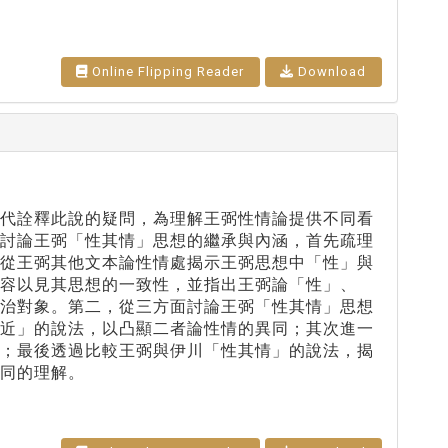
Online Flipping Reader
Download
當代詮釋此說的疑問，為理解王弼性情論提供不同看
面討論王弼「性其情」思想的繼承與內涵，首先疏理
而從王弼其他文本論性情處揭示王弼思想中「性」與
容以見其思想的一致性，並指出王弼論「性」、
對治對象。第二，從三方面討論王弼「性其情」思想
相近」的說法，以凸顯二者論性情的異同；其次進一
際；最後透過比較王弼與伊川「性其情」的說法，揭
同的理解。