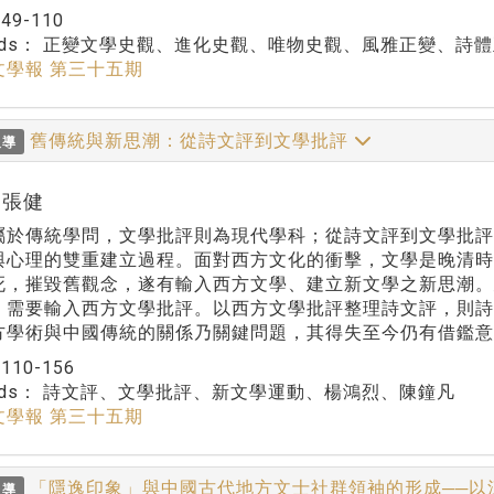
：
49-110
rds：
正變文學史觀、進化史觀、唯物史觀、風雅正變、詩體
文學報 第三十五期
舊傳統與新思潮：從詩文評到文學批評
報導
r:張健
屬於傳統學問，文學批評則為現代學科；從詩文評到文學批
與心理的雙重建立過程。面對西方文化的衝擊，文學是晚清
死，摧毀舊觀念，遂有輸入西方文學、建立新文學之新思潮
，需要輸入西方文學批評。以西方文學批評整理詩文評，則
方學術與中國傳統的關係乃關鍵問題，其得失至今仍有借鑑意
：
110-156
rds：
詩文評、文學批評、新文學運動、楊鴻烈、陳鐘凡
文學報 第三十五期
「隱逸印象」與中國古代地方文士社群領袖的形成──
報導