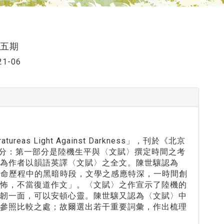
十五期
21-06
 Light Against Darkness」，刊於《北京
三部分：第一部分是陸機生平與〈文賦〉撰定時間之考
為作者以韻語英譯〈文賦〉之全文。陳世驤認為
生命歷程中的黑暗時段，文學之感應特深，一時間創
人怖，不當復道作文」。〈文賦〉之作宣示了陸機的
堅韌一面，可以安頓心靈。陳世驤又認為〈文賦〉中
以參照比較之處；故爾選出若干重要詞彙，作出梳理