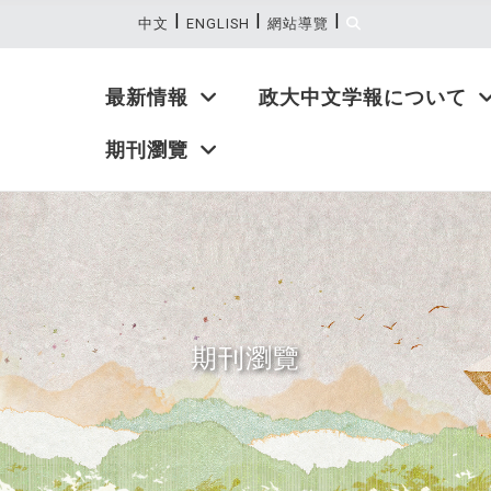
|
|
|
:::
中文
ENGLISH
網站導覽
最新情報
政大中文学報について
期刊瀏覽
期刊瀏覽