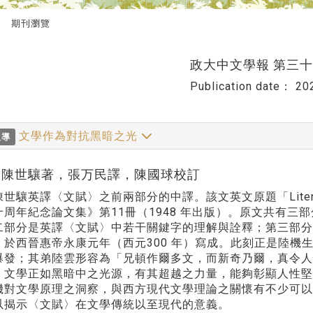
期刊瀏覽
政大中文學報 第三
Publication date：
20
文學作為對抗黑暗之光
報導
hor:陳世驤著，張万民譯，陳國球校訂
世驤英譯〈文賦〉之前兩部分的中譯。該文英文原題「Literatureas
十周年紀念論文集》第11冊（1948 年出版）。原文共有
二部分是英譯〈文賦〉中若干關鍵字的理解與詮釋；第三部分
〉於西晉惠帝永康元年（西元300 年）寫成。此刻正是陸機
爆發；其弟陸雲形容為「兄頓作爾多文，而新奇乃爾，真令
：文學正如黑暗中之光源，有其超越之力量，能夠彰顯人性
機對文學原理之洞察，與西方現代文學理論之關懷有不少可
以揭示〈文賦〉在文學傳統以至現代的意義。