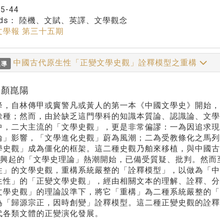
：
5-44
rds：
陸機、文賦、英譯、文學觀念
文學報 第三十五期
中國古代原生性「正變文學史觀」詮釋模型之重構
報導
r:顏崑陽
降，自林傳甲或竇警凡或黃人的第一本《中國文學史》開始
餘種；然而，由於缺乏這門學科的知識本質論、認識論、文學
中，二大主流的「文學史觀」，更是非常偏謬：一為因追求現
論」影響，「文學進化史觀」蔚為風潮；二為受教條化之馬
學史觀」成為僵化的框架。這二種史觀乃舶來移植，與中國
代興起的「文學史理論」熱潮開始，已備受質疑、批判。然而
性」的文學史觀，重構系統嚴整的「詮釋模型」，以做為「
生性」的「正變文學史觀」，經由相關文本的理解、詮釋、
文學史觀」的理論設準下，將它「重構」為二種系統嚴整的
為「歸源宗正，因時創變」詮釋模型。這二種正變史觀的詮
代各類文體的正變演化發展。