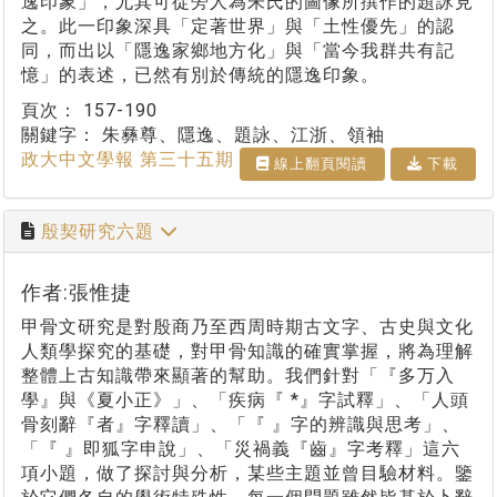
逸印象」，尤其可從旁人為朱氏的圖像所撰作的題詠見
之。此一印象深具「定著世界」與「土性優先」的認
同，而出以「隱逸家鄉地方化」與「當今我群共有記
憶」的表述，已然有別於傳統的隱逸印象。
頁次：
157-190
關鍵字：
朱彝尊、隱逸、題詠、江浙、領袖
政大中文學報 第三十五期
線上翻⾴閱讀
下載
殷契研究六題
作者:張惟捷
甲骨文研究是對殷商乃至西周時期古文字、古史與文化
人類學探究的基礎，對甲骨知識的確實掌握，將為理解
整體上古知識帶來顯著的幫助。我們針對「『多万入
學』與《夏小正》」、「疾病『 *』字試釋」、「人頭
骨刻辭『者』字釋讀」、「『 』字的辨識與思考」、
「『 』即狐字申說」、「災禍義『齒』字考釋」這六
項小題，做了探討與分析，某些主題並曾目驗材料。鑒