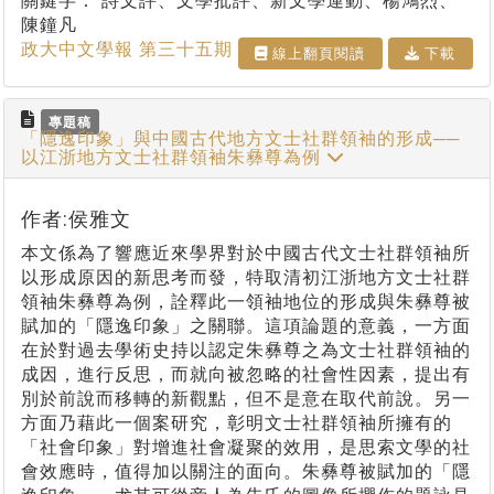
關鍵字：
詩文評、文學批評、新文學運動、楊鴻烈、
陳鐘凡
政大中文學報 第三十五期
線上翻⾴閱讀
下載
專題稿
「隱逸印象」與中國古代地方文士社群領袖的形成──
以江浙地方文士社群領袖朱彝尊為例
作者:侯雅文
本文係為了響應近來學界對於中國古代文士社群領袖所
以形成原因的新思考而發，特取清初江浙地方文士社群
領袖朱彝尊為例，詮釋此一領袖地位的形成與朱彝尊被
賦加的「隱逸印象」之關聯。這項論題的意義，一方面
在於對過去學術史持以認定朱彝尊之為文士社群領袖的
成因，進行反思，而就向被忽略的社會性因素，提出有
別於前說而移轉的新觀點，但不是意在取代前說。另一
方面乃藉此一個案研究，彰明文士社群領袖所擁有的
「社會印象」對增進社會凝聚的效用，是思索文學的社
會效應時，值得加以關注的面向。朱彝尊被賦加的「隱