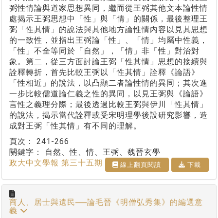
弼性情論與道家思想異同，繼而從王弼其他文本論性情
處揭示王弼思想中「性」與「情」的關係，最後整理王
弼「性其情」的說法與其他地方論性情內容以見其思想
的一致性，並指出王弼論「性」、「情」均屬中性義，
「性」不全等同於「自然」，「情」非「性」對治對
象。第二，從三方面討論王弼「性其情」思想的接續與
詮釋轉折，首先比較王弼以「性其情」詮釋《論語》
「性相近」的說法，以凸顯二者論性情的異同；其次進
一步比較儒道論仁義之性的異同，以見王弼與《論語》
言性之義理分際；最後透過比較王弼與伊川「性其情」
的說法，揭示當代詮釋或受宋明理學後設研究影響，造
成對王弼「性其情」有不同的理解。
頁次：
241-266
關鍵字：
自然、性、情、王弼、魏晉玄學
政大中文學報 第三十五期
線上翻⾴閱讀
下載
商人、居士與遺民──論毛晉《明僧弘秀集》的編選意
義