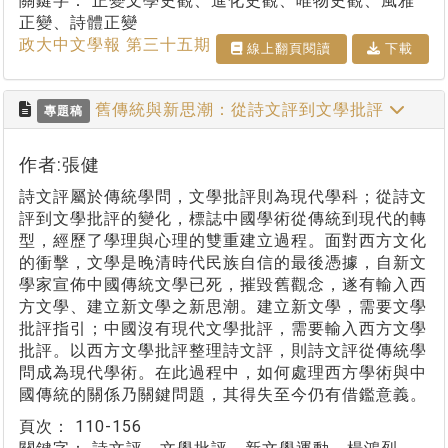
關鍵字：
正變文學史觀、進化史觀、唯物史觀、風雅
正變、詩體正變
政大中文學報 第三十五期
線上翻⾴閱讀
下載
舊傳統與新思潮：從詩文評到文學批評
專題稿
作者:張健
詩文評屬於傳統學問，文學批評則為現代學科；從詩文
評到文學批評的變化，標誌中國學術從傳統到現代的轉
型，經歷了學理與心理的雙重建立過程。面對西方文化
的衝擊，文學是晚清時代民族自信的最後憑據，自新文
學家宣佈中國傳統文學已死，摧毀舊觀念，遂有輸入西
方文學、建立新文學之新思潮。建立新文學，需要文學
批評指引；中國沒有現代文學批評，需要輸入西方文學
批評。以西方文學批評整理詩文評，則詩文評從傳統學
問成為現代學術。在此過程中，如何處理西方學術與中
國傳統的關係乃關鍵問題，其得失至今仍有借鑑意義。
頁次：
110-156