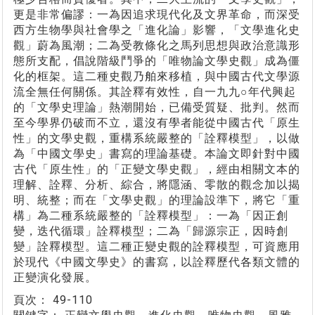
更是非常偏謬：一為因追求現代化及文界革命，而深受
西方生物學與社會學之「進化論」影響，「文學進化史
觀」蔚為風潮；二為受教條化之馬列思想與政治意識形
態所支配，倡說階級鬥爭的「唯物論文學史觀」成為僵
化的框架。這二種史觀乃舶來移植，與中國古代文學源
流全無任何關係。其詮釋有效性，自一九九○年代興起
的「文學史理論」熱潮開始，已備受質疑、批判。然而
至今學界仍破而不立，還沒有學者能從中國古代「原生
性」的文學史觀，重構系統嚴整的「詮釋模型」，以做
為「中國文學史」書寫的理論基礎。本論文即針對中國
古代「原生性」的「正變文學史觀」，經由相關文本的
理解、詮釋、分析、綜合，將隱涵、零散的觀念加以揭
明、統整；而在「文學史觀」的理論設準下，將它「重
構」為二種系統嚴整的「詮釋模型」：一為「因正創
變，迭代循環」詮釋模型；二為「歸源宗正，因時創
變」詮釋模型。這二種正變史觀的詮釋模型，可資應用
於現代《中國文學史》的書寫，以詮釋歷代各類文體的
正變演化發展。
頁次：
49-110