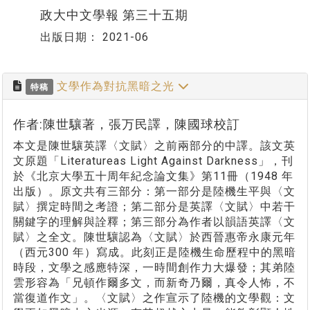
政大中文學報 第三十五期
出版日期：
2021-06
文學作為對抗黑暗之光
特稿
作者:陳世驤著，張万民譯，陳國球校訂
本文是陳世驤英譯〈文賦〉之前兩部分的中譯。該文英
文原題「Literatureas Light Against Darkness」，刊
於《北京大學五十周年紀念論文集》第11冊（1948 年
出版）。原文共有三部分：第一部分是陸機生平與〈文
賦〉撰定時間之考證；第二部分是英譯〈文賦〉中若干
關鍵字的理解與詮釋；第三部分為作者以韻語英譯〈文
賦〉之全文。陳世驤認為〈文賦〉於西晉惠帝永康元年
（西元300 年）寫成。此刻正是陸機生命歷程中的黑暗
時段，文學之感應特深，一時間創作力大爆發；其弟陸
雲形容為「兄頓作爾多文，而新奇乃爾，真令人怖，不
當復道作文」。〈文賦〉之作宣示了陸機的文學觀：文