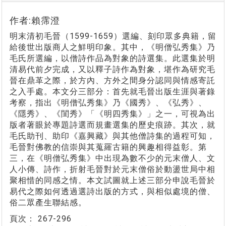
作者:賴霈澄
明末清初毛晉（1599-1659）選編、刻印眾多典籍，留
給後世出版商人之鮮明印象。其中，《明僧弘秀集》乃
毛氏所選編，以僧詩作品為對象的詩選集。此選集於明
清易代前夕完成，又以釋子詩作為對象，堪作為研究毛
晉在鼎革之際，於方內、方外之間身分認同與情感寄託
之入手處。本文分三部分：首先就毛晉出版生涯與著錄
考察，指出《明僧弘秀集》乃《國秀》、《弘秀》、
《隱秀》、《閨秀》「《明四秀集》」之一，可視為出
版者著眼於專題詩選而規畫選集的歷史痕跡。其次，就
毛氏助刊、助印《嘉興藏》與其他僧詩集的過程可知，
毛晉對佛教的信崇與其蒐羅古籍的興趣相得益彰。第
三，在《明僧弘秀集》中出現為數不少的元末僧人、文
人小傳、詩作，折射毛晉對於元末僧俗於動盪世局中相
聚相惜的同感之情。本文試圖就上述三部分申說毛晉於
易代之際如何透過選詩出版的方式，與相似處境的僧、
俗二眾產生聯結感。
頁次：
267-296