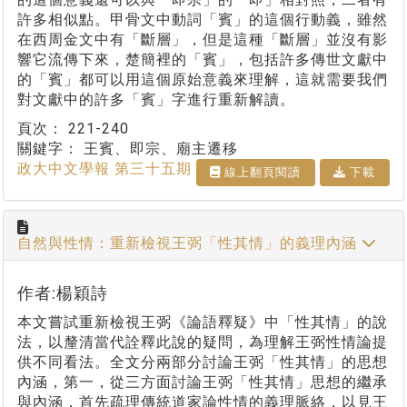
許多相似點。甲骨文中動詞「賓」的這個行動義，雖然
在西周金文中有「斷層」，但是這種「斷層」並沒有影
響它流傳下來，楚簡裡的「賓」，包括許多傳世文獻中
的「賓」都可以用這個原始意義來理解，這就需要我們
對文獻中的許多「賓」字進行重新解讀。
頁次：
221-240
關鍵字：
王賓、即宗、廟主遷移
政大中文學報 第三十五期
線上翻⾴閱讀
下載
自然與性情：重新檢視王弼「性其情」的義理內涵
作者:楊穎詩
本文嘗試重新檢視王弼《論語釋疑》中「性其情」的說
法，以釐清當代詮釋此說的疑問，為理解王弼性情論提
供不同看法。全文分兩部分討論王弼「性其情」的思想
內涵，第一，從三方面討論王弼「性其情」思想的繼承
與內涵，首先疏理傳統道家論性情的義理脈絡，以見王