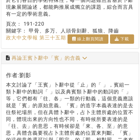
於它們各自的學術特殊性，每一個問題雖然皆基於卜辭
現象展開論述，都能夠推展成獨立的課題，綜合而言具
有一定的學術意義。
頁次：
191-220
關鍵字：
甲骨、多万、人頭骨刻辭、狐狼、降齒
政大中文學報 第三十五期
線上翻⾴閱讀
下載
再論王賓卜辭中「賓」的含義
作者:劉影
本文討論了「王賓」卜辭中從「止」的「 」，賓組一
類卜辭中的動詞「 」以及典賓類卜辭中的動詞的「 」
等，它們都有「往、各」一類的行動義，這個意義應該
就是「賓」的原始意義。「賓」的造字本義表達的是去
往祭祀場所，但在具體卜辭中，占卜主體所處的位置不
同，體現出來的方向性也不同，有時候所要表達的是
「往、去」的意思，有時候卻是「來、各、至」的意
思，具體含義要視占卜主體所處的位置來判斷。「賓」
的這個意義還可以與「即宗」的「即」相對照，二者有