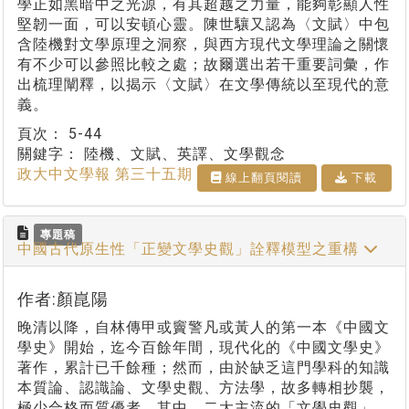
學正如黑暗中之光源，有其超越之力量，能夠彰顯人性
堅韌一面，可以安頓心靈。陳世驤又認為〈文賦〉中包
含陸機對文學原理之洞察，與西方現代文學理論之關懷
有不少可以參照比較之處；故爾選出若干重要詞彙，作
出梳理闡釋，以揭示〈文賦〉在文學傳統以至現代的意
義。
頁次：
5-44
關鍵字：
陸機、文賦、英譯、文學觀念
政大中文學報 第三十五期
線上翻⾴閱讀
下載
專題稿
中國古代原生性「正變文學史觀」詮釋模型之重構
作者:顏崑陽
晚清以降，自林傳甲或竇警凡或黃人的第一本《中國文
學史》開始，迄今百餘年間，現代化的《中國文學史》
著作，累計已千餘種；然而，由於缺乏這門學科的知識
本質論、認識論、文學史觀、方法學，故多轉相抄襲，
極少合格而質優者。其中，二大主流的「文學史觀」，