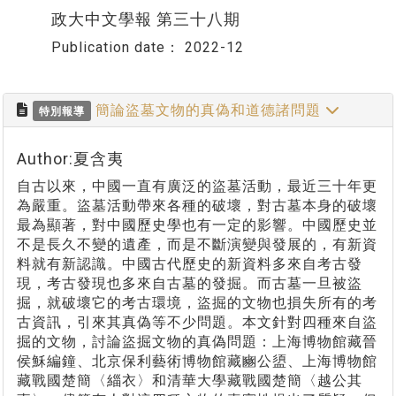
政大中文學報 第三十八期
Publication date：
2022-12
簡論盜墓文物的真偽和道德諸問題
特別報導
Author:夏含夷
自古以來，中國一直有廣泛的盜墓活動，最近三十年更
為嚴重。盜墓活動帶來各種的破壞，對古墓本身的破壞
最為顯著，對中國歷史學也有一定的影響。中國歷史並
不是長久不變的遺產，而是不斷演變與發展的，有新資
料就有新認識。中國古代歷史的新資料多來自考古發
現，考古發現也多來自古墓的發掘。而古墓一旦被盜
掘，就破壞它的考古環境，盜掘的文物也損失所有的考
古資訊，引來其真偽等不少問題。本文針對四種來自盜
掘的文物，討論盜掘文物的真偽問題：上海博物館藏晉
侯穌編鐘、北京保利藝術博物館藏豳公盨、上海博物館
藏戰國楚簡〈緇衣〉和清華大學藏戰國楚簡〈越公其