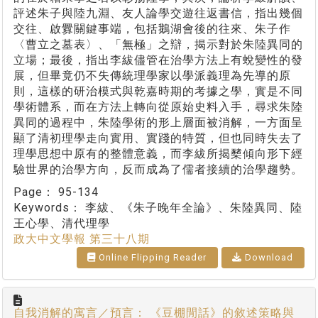
評述朱子與陸九淵、友人論學交遊往返書信，指出幾個
交往、啟釁關鍵事端，包括鵝湖會後的往來、朱子作
〈曹立之墓表〉、「無極」之辯，揭示對於朱陸異同的
立場；最後，指出李紱儘管在治學方法上有蛻變性的發
展，但畢竟仍不失傳統理學家以學派義理為先導的原
則，這樣的研治模式與乾嘉時期的考據之學，實是不同
學術體系，而在方法上轉向從原始史料入手，尋求朱陸
異同的過程中，朱陸學術的形上層面被消解，一方面呈
顯了清初理學走向實用、實踐的特質，但也同時失去了
理學思想中原有的整體意義，而李紱所揭櫫傾向形下經
驗世界的治學方向，反而成為了儒者接續的治學趨勢。
Page：
95-134
Keywords：
李紱、《朱子晚年全論》、朱陸異同、陸
王心學、清代理學
政大中文學報 第三十八期
Online Flipping Reader
Download
自我消解的寓言／預言： 《豆棚閒話》的敘述策略與