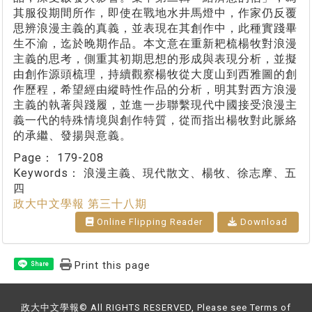
其服役期間所作，即使在戰地水井馬燈中，作家仍反覆
思辨浪漫主義的真義，並表現在其創作中，此種實踐畢
生不渝，迄於晚期作品。本文意在重新耙梳楊牧對浪漫
主義的思考，側重其初期思想的形成與表現分析，並擬
由創作源頭梳理，持續觀察楊牧從大度山到西雅圖的創
作歷程，希望經由縱時性作品的分析，明其對西方浪漫
主義的執著與踐履，並進一步聯繫現代中國接受浪漫主
義一代的特殊情境與創作特質，從而指出楊牧對此脈絡
的承繼、發揚與意義。
Page：
179-208
Keywords：
浪漫主義、現代散文、楊牧、徐志摩、五
四
政大中文學報 第三十八期
Online Flipping Reader
Download
Print this page
Share
政大中文學報© All RIGHTS RESERVED, Please see Terms of