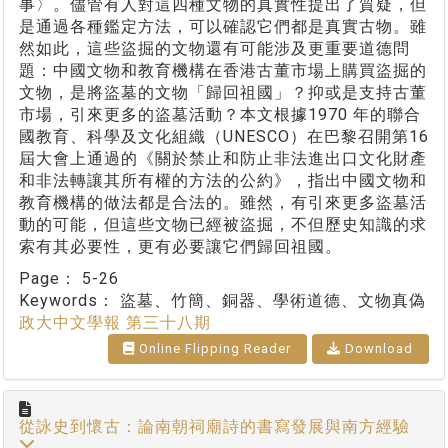
事〉。儘管有人對這四種文物的真實性提出了質疑，但
是通過各種鑑定方法，可以確認它們都是真實古物。雖
然如此，這些盜掘的文物還有可能涉及更重要道德問
題：中國文物和教育機構在香港古董市場上購買盜掘的
文物，是將盜墓的文物「歸回祖國」？抑或是支持古董
市場，引來更多的盜墓活動？本文根據1970 年的聯合
國教育、科學及文化組織（UNESCO）在巴黎召開第16
屆大會上通過的《關於禁止和防止非法進出口文化財產
和非法轉讓其所有權的方法的公約》，指出中國文物和
教育機構的做法都是合法的。雖然，有引來更多盜墓活
動的可能，但這些文物已經被盜掘，不但歷史知識的求
索有其必要性，更有必要讓它們歸回祖國。
Page：
5-26
Keywords：
盜墓、竹簡、銅器、學術道德、文物真偽
政大中文學報 第三十八期
Online Flipping Reader
Download
從詠史到懷古：論南朝祠廟詩的書寫發展與南方經驗