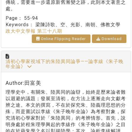
傳統，需要進一步還原新舊漸變之跡，此則本文著意之
處。
Page：
55-94
Keywords：
梁陳詩歌、空、光影、南朝、佛教文學
政大中文學報 第三十八期
Online Flipping Reader
Download
清初心學家視域下的朱陸異同論爭——論李紱《朱子晚
年全論》
Author:田富美
理學史中，有關朱、陸異同的論辯，始終是歷來論者難
以迴避的議題；發展至清初，在方法上逐漸走向文獻考
辨之途。本文的撰寫，不在於探究朱、陸義理思想的分
殊，而是嘗試以李紱《朱子晚年全論》為考察對象，探
究清初心學家對於「朱陸異同」的考辨情形。首先，說
明身處於程朱理學興起的李紱作《朱子晚年全論》之目
的在於藉朱學之名以彰揚陸學；其次，論析李紱解讀、