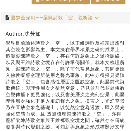
匱缺至光幻——梁陳詩歌「空」義析論
Author:沈芳如
學界目前論述詩歌之「空」，以王維詩歌及禪宗思想對
其空境之影響為主。本文擬在學界積累之研究成果上，
追溯梁陳詩歌之「空」，存在何許意象上之遞衍脈絡，
以及與王維詩歌空境存在何許承傳關係。就本文梳理所
見，梁陳詩歌之「空」，除了前代常見意象，其間更匯
入佛教擬譬空理所使用之聲光事象。此中亦得探見梁陳
詩歌之「空」，包含感性層面之匱缺空象，此屬前代詩
歌傳統；與理性層次之徒然空意，乃見於前代並於佛教
空觀傳播下更見強化；以及審美層次之光幻空景，此屬
理性層次強化下匯入虛幻聲光之象。換言之，光幻空景
乃在匱缺空象之基礎上，以徒然空意為過渡，匯入聲光
強化空感而成。且 透過梳理梁陳詩歌之「空」，亦得
釐析梁陳詩歌空象與王維禪觀空境之間，確然存在傳統
滋養與時代變創之跡。可知新興意象之形成猶關涉文學