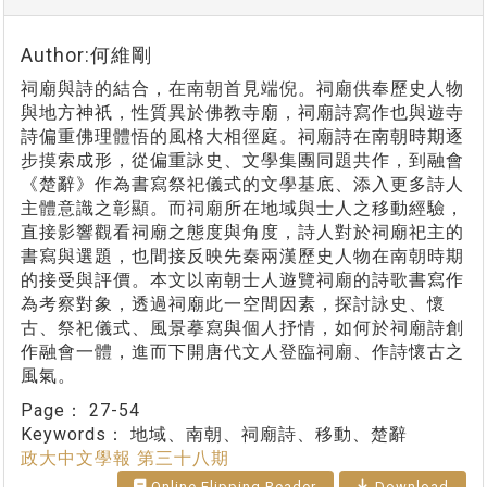
Author:何維剛
祠廟與詩的結合，在南朝首見端倪。祠廟供奉歷史人物
與地方神祇，性質異於佛教寺廟，祠廟詩寫作也與遊寺
詩偏重佛理體悟的風格大相徑庭。祠廟詩在南朝時期逐
步摸索成形，從偏重詠史、文學集團同題共作，到融會
《楚辭》作為書寫祭祀儀式的文學基底、添入更多詩人
主體意識之彰顯。而祠廟所在地域與士人之移動經驗，
直接影響觀看祠廟之態度與角度，詩人對於祠廟祀主的
書寫與選題，也間接反映先秦兩漢歷史人物在南朝時期
的接受與評價。本文以南朝士人遊覽祠廟的詩歌書寫作
為考察對象，透過祠廟此一空間因素，探討詠史、懷
古、祭祀儀式、風景摹寫與個人抒情，如何於祠廟詩創
作融會一體，進而下開唐代文人登臨祠廟、作詩懷古之
風氣。
Page：
27-54
Keywords：
地域、南朝、祠廟詩、移動、楚辭
政大中文學報 第三十八期
Online Flipping Reader
Download