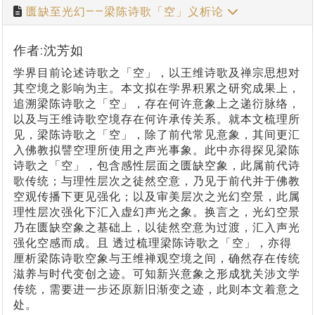
匮缺至光幻——梁陈诗歌「空」义析论
作者:沈芳如
学界目前论述诗歌之「空」，以王维诗歌及禅宗思想对
其空境之影响为主。本文拟在学界积累之研究成果上，
追溯梁陈诗歌之「空」，存在何许意象上之递衍脉络，
以及与王维诗歌空境存在何许承传关系。就本文梳理所
见，梁陈诗歌之「空」，除了前代常见意象，其间更汇
入佛教拟譬空理所使用之声光事象。此中亦得探见梁陈
诗歌之「空」，包含感性层面之匮缺空象，此属前代诗
歌传统；与理性层次之徒然空意，乃见于前代并于佛教
空观传播下更见强化；以及审美层次之光幻空景，此属
理性层次强化下汇入虚幻声光之象。换言之，光幻空景
乃在匮缺空象之基础上，以徒然空意为过渡，汇入声光
强化空感而成。且 透过梳理梁陈诗歌之「空」，亦得
厘析梁陈诗歌空象与王维禅观空境之间，确然存在传统
滋养与时代变创之迹。可知新兴意象之形成犹关涉文学
传统，需要进一步还原新旧渐变之迹，此则本文着意之
处。