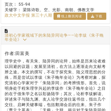
页次：
55-94
关键字：
梁陈诗歌、空、光影、南朝、佛教文学
政大中文学报 第三十八期
线上翻⾴阅读
下载
清初心学家视域下的朱陆异同论争——论李绂《朱子晚
年全论》
作者:田富美
理学史中，有关朱、陆异同的论辩，始终是历来论者难
以回避的议题；发展至清初，在方法上逐渐走向文献考
辨之途。本文的撰写，不在于探究朱、陆义理思想的分
殊，而是尝试以李绂《朱子晚年全论》为考察对象，探
究清初心学家对于「朱陆异同」的考辨情形。首先，说
明身处于程朱理学兴起的李绂作《朱子晚年全论》之目
的在于借朱学之名以彰扬陆学；其次，论析李绂解读、
评述朱子与陆九渊、友人论学交游往返书信，指出几个
交往、启衅关键事端，包括鹅湖会后的往来、朱子作
〈曹立之墓表〉、「无极」之辩，揭示对于朱陆异同的