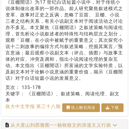
《豆棚閒话》为17 世纪白话短篇小说中，对于传统小
说体制做出改革的一部作品。前人研究聚焦叙述模式之
变革、故事对正史之反讽，忽略了豆苗、 豆棚、小说
三者之结构关系，有关小说副文本对于阅读活动之讨论
亦不多见。本文聚焦《豆棚閒话》之叙述策略与阅读伦
理，首先析论小说叙述者的特殊性与结构层次之划分，
观察「豆棚」在小说中被赋予的重要意义；其次探究小
说十二则故事的编排方式与叙述策略，挖掘其寓言╱预
言意涵；最后观察小说副文本（评点、插图）与故事主
体的对应、冲突及调和，指出小说阅读伦理的复杂互
动。本文指出《豆棚閒话》所富涵的文学实验特质，以
及副文本对于诠解小说意涵的重要价值，揭示《豆棚閒
话》对于白话短篇小说的发展意义。
页次：
135-178
关键字：
《豆棚閒话》、叙述策略、阅读伦理、副文
本
政大中文学报 第三十八期
线上翻⾴阅读
下载
从大度山到西雅图——杨牧散文的浪漫主义行旅