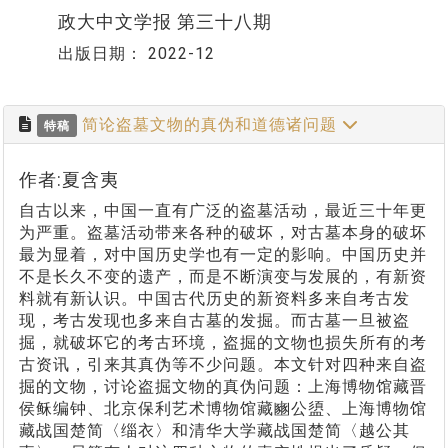
政大中文学报 第三十八期
出版日期：
2022-12
简论盗墓文物的真伪和道德诸问题
特稿
作者:夏含夷
自古以来，中国一直有广泛的盗墓活动，最近三十年更
为严重。盗墓活动带来各种的破坏，对古墓本身的破坏
最为显着，对中国历史学也有一定的影响。中国历史并
不是长久不变的遗产，而是不断演变与发展的，有新资
料就有新认识。中国古代历史的新资料多来自考古发
现，考古发现也多来自古墓的发掘。而古墓一旦被盗
掘，就破坏它的考古环境，盗掘的文物也损失所有的考
古资讯，引来其真伪等不少问题。本文针对四种来自盗
掘的文物，讨论盗掘文物的真伪问题：上海博物馆藏晋
侯稣编钟、北京保利艺术博物馆藏豳公盨、上海博物馆
藏战国楚简〈缁衣〉和清华大学藏战国楚简〈越公其