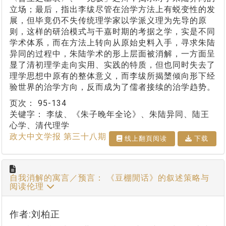
立场；最后，指出李绂尽管在治学方法上有蜕变性的发
展，但毕竟仍不失传统理学家以学派义理为先导的原
则，这样的研治模式与干嘉时期的考据之学，实是不同
学术体系，而在方法上转向从原始史料入手，寻求朱陆
异同的过程中，朱陆学术的形上层面被消解，一方面呈
显了清初理学走向实用、实践的特质，但也同时失去了
理学思想中原有的整体意义，而李绂所揭橥倾向形下经
验世界的治学方向，反而成为了儒者接续的治学趋势。
页次：
95-134
关键字：
李绂、《朱子晚年全论》、朱陆异同、陆王
心学、清代理学
政大中文学报 第三十八期
线上翻⾴阅读
下载
自我消解的寓言／预言： 《豆棚閒话》的叙述策略与
阅读伦理
作者:刘柏正