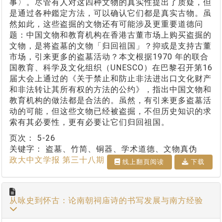
事〉。尽管有人对这四种文物的真实性提出了质疑，但
是通过各种鑑定方法，可以确认它们都是真实古物。虽
然如此，这些盗掘的文物还有可能涉及更重要道德问
题：中国文物和教育机构在香港古董市场上购买盗掘的
文物，是将盗墓的文物「归回祖国」？抑或是支持古董
市场，引来更多的盗墓活动？本文根据1970 年的联合
国教育、科学及文化组织（UNESCO）在巴黎召开第16
届大会上通过的《关于禁止和防止非法进出口文化财产
和非法转让其所有权的方法的公约》，指出中国文物和
教育机构的做法都是合法的。虽然，有引来更多盗墓活
动的可能，但这些文物已经被盗掘，不但历史知识的求
索有其必要性，更有必要让它们归回祖国。
页次：
5-26
关键字：
盗墓、竹简、铜器、学术道德、文物真伪
政大中文学报 第三十八期
线上翻⾴阅读
下载
从咏史到怀古：论南朝祠庙诗的书写发展与南方经验