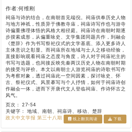
作者:何维刚
祠庙与诗的结合，在南朝首见端倪。祠庙供奉历史人物
与地方神祇，性质异于佛教寺庙，祠庙诗写作也与游寺
诗偏重佛理体悟的风格大相径庭。祠庙诗在南朝时期逐
步摸索成形，从偏重咏史、文学集团同题共作，到融会
《楚辞》作为书写祭祀仪式的文学基底、添入更多诗人
主体意识之彰显。而祠庙所在地域与士人之移动经验，
直接影响观看祠庙之态度与角度，诗人对于祠庙祀主的
书写与选题，也间接反映先秦两汉历史人物在南朝时期
的接受与评价。本文以南朝士人游览祠庙的诗歌书写作
为考察对象，透过祠庙此一空间因素，探讨咏史、怀
古、祭祀仪式、风景摹写与个人抒情，如何于祠庙诗创
作融会一体，进而下开唐代文人登临祠庙、作诗怀古之
风气。
页次：
27-54
关键字：
地域、南朝、祠庙诗、移动、楚辞
政大中文学报 第三十八期
线上翻⾴阅读
下载