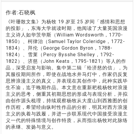
作者:石晓枫
《叶珊散文集》为杨牧 19 岁至 25 岁间「感情和思想
的投影」，东海大学就读时期，他阅读了大量英国浪漫
主义诗人如华茨华斯（William Wordsworth，1770-
1850）、柯律治（Samuel Taylor Coleridge，1772-
1834）、拜伦（George Gordon Byron，1788-
1824）、雪莱（Percy Bysshe Shelley，1792-
1822）、济慈（John Keats，1795-1821）等人的作
品，深受启发与影响。集中第二辑「给济慈的信」，为
其服役期间所作，即使在战地水井马灯中，作家仍反复
思辨浪漫主义的真义，并表现在其创作中，此种实践毕
生不渝，迄于晚期作品。本文意在重新耙梳杨牧对浪漫
主义的思考，侧重其初期思想的形成与表现分析，并拟
由创作源头梳理，持续观察杨牧从大度山到西雅图的创
作历程，希望经由纵时性作品的分析，明其对西方浪漫
主义的执着与践履，并进一步联系现代中国接受浪漫主
义一代的特殊情境与创作特质，从而指出杨牧对此脉络
的承继、发扬与意义。