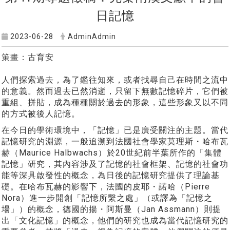
日記憶
2023-06-28
AdminAdmin
策畫：古育安
人們探索過去，為了鑑往知來，或者找尋自己在時間之流中
的意義。然而過去已然消逝，只留下無數記憶碎片，它們被
重組、拼貼，成為種種關於過去的形象，這些形象又以不同
的方式被後人記憶。
在今日的學術環境中，「記憶」已是廣受關注的主題。當代
記憶研究的淵源，一般追溯到法國社會學家莫理斯・哈布瓦
赫（Maurice Halbwachs）於20世紀前半葉所作的「集體
記憶」研究，其內容涉及了記憶的社會框架、記憶的社會功
能等深具啟發性的概念，為日後的記憶研究提供了理論基
礎。在哈布瓦赫的影響下，法國的皮耶・諾哈（Pierre
Nora）進一步開創「記憶所繫之處」（或譯為「記憶之
場」）的概念，德國的揚・阿斯曼（Jan Assmann）則提
出「文化記憶」的概念，他們的研究也成為當代記憶研究的