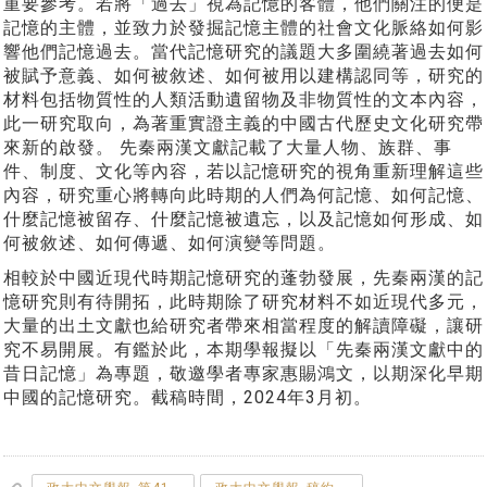
重要參考。若將「過去」視為記憶的客體，他們關注的便是
記憶的主體，並致力於發掘記憶主體的社會文化脈絡如何影
響他們記憶過去。當代記憶研究的議題大多圍繞著過去如何
被賦予意義、如何被敘述、如何被用以建構認同等，研究的
材料包括物質性的人類活動遺留物及非物質性的文本內容，
此一研究取向，為著重實證主義的中國古代歷史文化研究帶
來新的啟發。 先秦兩漢文獻記載了大量人物、族群、事
件、制度、文化等內容，若以記憶研究的視角重新理解這些
內容，研究重心將轉向此時期的人們為何記憶、如何記憶、
什麼記憶被留存、什麼記憶被遺忘，以及記憶如何形成、如
何被敘述、如何傳遞、如何演變等問題。
相較於中國近現代時期記憶研究的蓬勃發展，先秦兩漢的記
憶研究則有待開拓，此時期除了研究材料不如近現代多元，
大量的出土文獻也給研究者帶來相當程度的解讀障礙，讓研
究不易開展。有鑑於此，本期學報擬以「先秦兩漢文獻中的
昔日記憶」為專題，敬邀學者專家惠賜鴻文，以期深化早期
中國的記憶研究。截稿時間，2024年3月初。