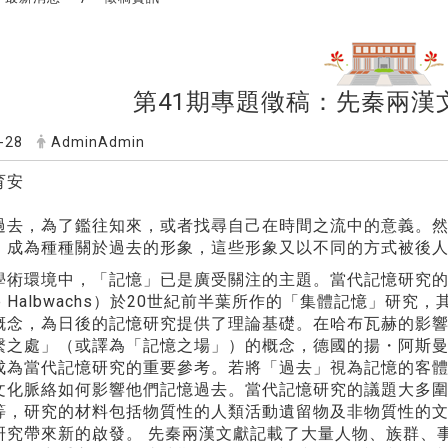
第41期專題徵稿：先秦兩漢
-28
AdminAdmin
育安
過去，為了鑑往知來，或者找尋自己在時間之流中的意義。
，成為種種關於過去的形象，這些形象又以不同的方式被後
學術環境中，「記憶」已是廣受關注的主題。當代記憶研究
ice Halbwachs）於20世紀前半葉所作的「集體記憶
念，為日後的記憶研究提供了理論基礎。在哈布瓦赫的影響下，法
繫之處」（或譯為「記憶之場」）的概念，德國的揚・阿斯曼（J
成為當代記憶研究的重要參考。若將「過去」視為記憶的客
文化脈絡如何影響他們記憶過去。當代記憶研究的議題大多
等，研究的材料包括物質性的人類活動遺留物及非物質性的
研究帶來新的啟發。 先秦兩漢文獻記載了大量人物、族群、