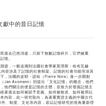
文獻中的昔日記憶
然而過去已然消逝，只留下無數記憶碎片，它們被重
人記憶。
的淵源，一般追溯到法國社會學家莫理斯・哈布瓦赫
」研究，其內容涉及了記憶的社會框架、記憶的社會功能等深具
國的皮耶・諾哈（Pierre Nora）進一步開創
an Assmann）則提出「文化記憶」的概念，他們
體，他們關注的便是記憶的主體，並致力於發掘記憶主
圍繞著過去如何被賦予意義、如何被敘述、如何被用以
文本內容，此一研究取向，為著重實證主義的中國古代
事件、制度、文化等內容，若以記憶研究的視角重新理