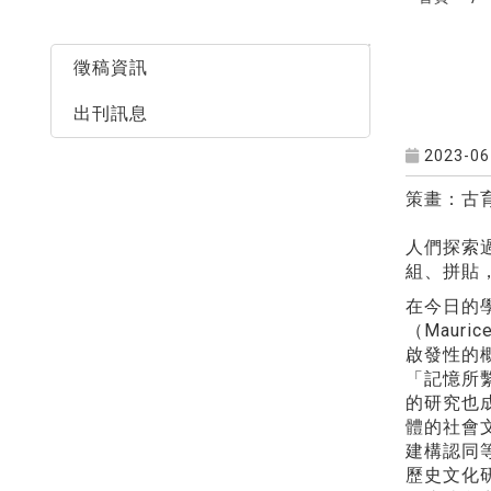
最新消息
徵稿資訊
出刊訊息
2023-06
策畫：古
人們探索
組、拼貼
在今日的
（Maur
啟發性的概
「記憶所
的研究也
體的社會
建構認同
歷史文化