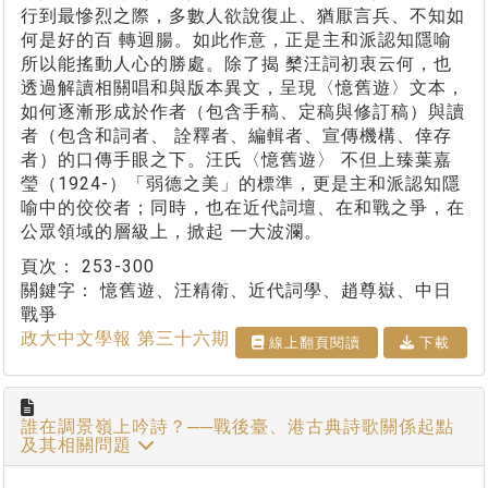
行到最慘烈之際，多數人欲說復止、猶厭言兵、不知如
何是好的百 轉迴腸。如此作意，正是主和派認知隱喻
所以能搖動人心的勝處。除了揭 櫫汪詞初衷云何，也
透過解讀相關唱和與版本異文，呈現〈憶舊遊〉文本，
如何逐漸形成於作者（包含手稿、定稿與修訂稿）與讀
者（包含和詞者、 詮釋者、編輯者、宣傳機構、倖存
者）的口傳手眼之下。汪氏〈憶舊遊〉 不但上臻葉嘉
瑩（1924-）「弱德之美」的標準，更是主和派認知隱
喻中的佼佼者；同時，也在近代詞壇、在和戰之爭，在
公眾領域的層級上，掀起 一大波瀾。
頁次：
253-300
關鍵字：
憶舊遊、汪精衛、近代詞學、趙尊嶽、中日
戰爭
政大中文學報 第三十六期
線上翻⾴閱讀
下載
誰在調景嶺上吟詩？──戰後臺、港古典詩歌關係起點
及其相關問題