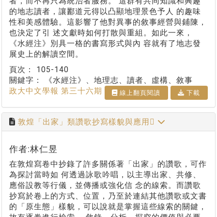
者，而不再只為統治者服務。 這群有共同知識和興趣
的地志讀者，讓酈道元得以凸顯地理景色予人 的趣味
性和美感體驗。這影響了他對異事的敘事經營與鋪陳，
也決定了引 述文獻時如何打散與重組。如此一來，
《水經注》別具一格的書寫形式與內 容就有了地志發
展史上的解讀空間。
頁次：
105-140
關鍵字：
《水經注》、地理志、讀者、虛構、敘事
政大中文學報 第三十六期
線上翻⾴閱讀
下載
敦煌「出家」類讚歌抄寫樣貌與應用
作者:林仁昱
在敦煌寫卷中抄錄了許多關係著「出家」的讚歌，可作
為探討當時如 何透過詠歌吟唱，以主導出家、共修、
應俗設教等行儀，並傳播或強化信 念的線索。而讚歌
抄寫於卷上的方式、位置，乃至於連結其他讚歌或文書
的「原生態」樣貌，可以說就是掌握這些線索的關鍵，