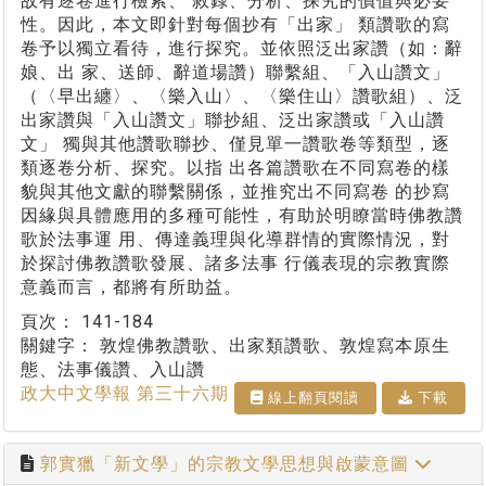
故有逐卷進行檢索、 敘錄、分析、探究的價值與必要
性。因此，本文即針對每個抄有「出家」 類讚歌的寫
卷予以獨立看待，進行探究。並依照泛出家讚（如：辭
娘、出 家、送師、辭道場讚）聯繫組、「入山讚文」
（〈早出纏〉、〈樂入山〉、〈樂住山〉讚歌組）、泛
出家讚與「入山讚文」聯抄組、泛出家讚或「入山讚
文」 獨與其他讚歌聯抄、僅見單一讚歌卷等類型，逐
類逐卷分析、探究。以指 出各篇讚歌在不同寫卷的樣
貌與其他文獻的聯繫關係，並推究出不同寫卷 的抄寫
因緣與具體應用的多種可能性，有助於明瞭當時佛教讚
歌於法事運 用、傳達義理與化導群情的實際情況，對
於探討佛教讚歌發展、諸多法事 行儀表現的宗教實際
意義而言，都將有所助益。
頁次：
141-184
關鍵字：
敦煌佛教讚歌、出家類讚歌、敦煌寫本原生
態、法事儀讚、入山讚
政大中文學報 第三十六期
線上翻⾴閱讀
下載
郭實獵「新文學」的宗教文學思想與啟蒙意圖