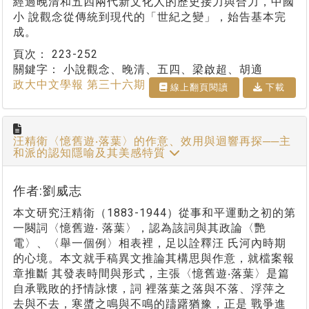
經過晚清和五四兩代新文化人的歷史接力與合力，中國
小 說觀念從傳統到現代的「世紀之變」，始告基本完
成。
頁次：
223-252
關鍵字：
小說觀念、晚清、五四、梁啟超、胡適
政大中文學報 第三十六期
線上翻⾴閱讀
下載
汪精衛〈憶舊遊‧落葉〉的作意、效用與迴響再探──主
和派的認知隱喻及其美感特質
作者:劉威志
本文研究汪精衛（1883-1944）從事和平運動之初的第
一闋詞〈憶舊遊‧ 落葉〉，認為該詞與其政論〈艷
電〉、〈舉一個例〉相表裡，足以詮釋汪 氏河內時期
的心境。本文就手稿異文推論其構思與作意，就檔案報
章推斷 其發表時間與形式，主張〈憶舊遊‧落葉〉是篇
自承戰敗的抒情詠懷，詞 裡落葉之落與不落、浮萍之
去與不去，寒螿之鳴與不鳴的躊躇猶豫，正是 戰爭進