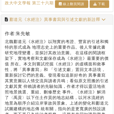
政大中文學報 第三十六期
線上翻⾴閱讀
下載
酈道元《水經注》異事書寫與引述文獻的新詮釋
作者:朱先敏
北魏酈道元《水經注》以翔實的考證、豐富的引述和獨
特的形式成為 地理志史上的重要作品。後人常據此書
研究地理變遷，並探討其政治意圖。 在這樣的閱讀框
架下，實地考察和文獻保存成為《水經注》最重要的價
值 所在。本文則嘗試挖掘《水經注》的虛構面和敘事
性，將「異事書寫」和 「引述文獻」置回文本語境，
重新探討它們的意義。發現看似追新好奇的 異事書寫
其實意圖以人情交流與讀者共鳴；看似原文照搬的引述
文獻其實 仰賴讀者的先驗知識，作者才得以靈活地依
照地景挑選、重組、刪修歷史 事件。《水經注》解消
了〈禹貢〉以下任土作貢的地志結構，以河水流經的
地景為順序介紹沿岸掌故與景象。上述的變化和酈道元
試圖建構的地志傳 統有關，指向的是更寬廣的預設讀