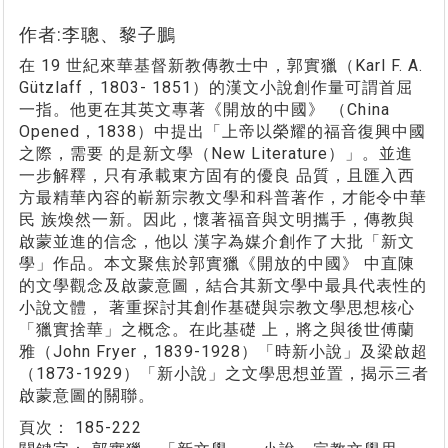
作者:李聰、黎子鵬
在 19 世紀來華基督新教傳教士中，郭實獵（Karl F. A.
Gützlaff，1803- 1851）的漢文小說創作量可謂首屈
一指。他更在其英文專著《開放的中國》 （China
Opened，1838）中提出「上帝以榮耀的福音復興中國
之際，需要 的是新文學（New Literature）」。並進
一步解釋，只有承載東方固有的優良 品質，且匯入西
方最精華內容的嶄新宗教文學和科普著作，才能令中華
民 族煥然一新。因此，懷著福音與文明攜手，傳教與
啟蒙並進的信念，他以 漢字為媒介創作了大批「新文
學」作品。本文聚焦於郭實獵《開放的中國》 中直陳
的文學觀念及啟蒙意圖，結合其新文學中最具代表性的
小說文體， 著重探討其創作基礎與宗教文學思想核心
「獵實捨華」之概念。在此基礎 上，將之與後世傅蘭
雅（John Fryer，1839-1928）「時新小說」及梁啟超
（1873-1929）「新小說」之文學思想並置，揭示三者
啟蒙意圖的關聯。
頁次：
185-222