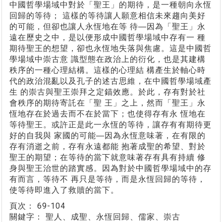
中國哲學場域中對於「聖王」的期待，是一種朝向永恆
回歸的等待； 這樣的等待讓人願意相信未來趨向美好
的可能，但卻也讓人永恆地在等 待―因為「聖王」永
遠在歷史之中，是以便形成中國哲學場域中存有一 種
期待聖王的想望，卻也永恆地失落與焦慮。這是中國哲
學場域中崇古意 識型態在政治上的衍化，也是其建構
秩序的一種心理結構。這樣的心理結 構產生於軸心時
代的政治混亂以及孔子的述古思維，在中國哲學場域產
生 的崇古與聖王崇拜之定錨效應。於此，存有對於社
會秩序的期待寄託在「聖 王」之上，然而「聖王」永
恆地存在於過去而不在於當下；也使得存有永 恆地在
等待聖王。或許正是此一永恆的等待，讓存有有期待更
好的自我與 家國的可能―因為永恆意味著，在有限的
存有消逝之前，存有永遠都能 抱著成聖的希望、對於
聖王的期望；在等待的當下就意味著存有具有持續 修
身與聖王治世的踏實感。因為對於中國哲學場域中的存
有而言，等待不 再只是等待，而是永恆回歸的等待，
使等待即進入了救贖的當下。
頁次：
69-104
關鍵字：
聖人、成聖、永恆回歸、儒家、崇古