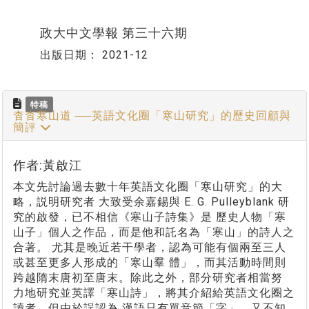
政大中文學報 第三十六期
出版日期：
2021-12
特稿
杳杳寒山道 ──英語文化圈「寒山研究」的歷史回顧與
簡評
作者:黃啟江
本文先討論過去數十年英語文化圈「寒山研究」的大
略，説明研究者 大致受余嘉錫與 E. G. Pulleyblank 研
究的啟發，已不相信《寒山子詩集》是 歷史人物「寒
山子」個人之作品，而是他和託名為「寒山」的詩人之
合著。 尤其是晚近若干學者，認為可能有個兩至三人
或甚至更多人形成的「寒山羣 體」，而其活動時間則
跨越隋末唐初至唐末。除此之外，部分研究者相當努
力地研究並英譯「寒山詩」，將其介紹給英語文化圈之
讀者，但由於誤認為 漢語只有單音節「字」，又不知