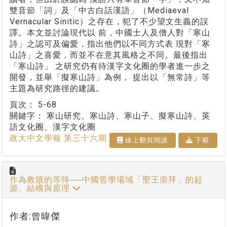
雙音節「詞」及「中古白話漢語」（Mediaeval
Vernacular Sinitic）之存在，犯了不少望文生義的誤
譯。本文並討論現代以 前，中國士人及僧人對「寒山
詩」之認可及偏愛，指出他們以不同方式表 現對「寒
山詩」之喜愛，而並不在意其風格之不同。最後指出
「寒山詩」 之研究仍有待漢字文化圈的學者進一步之
開發，並舉「擬寒山詩」為例， 提出以「無常詩」等
主題為研究路徑的建議。
頁次：
5-68
關鍵字：
寒山研究、寒山詩、寒山子、擬寒山詩、英
語文化圈、漢字文化圈
政大中文學報 第三十六期
線上翻⾴閱讀
下載
作為救贖的等待──中國哲學場域「聖王崇拜」的起
源、結構與原理
作者:曾暐傑