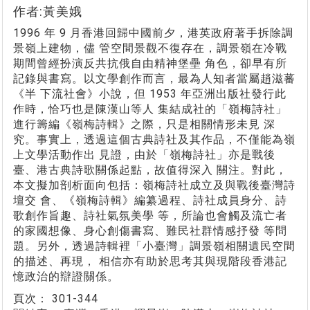
作者:黃美娥
1996 年 9 月香港回歸中國前夕，港英政府著手拆除調
景嶺上建物，儘 管空間景觀不復存在，調景嶺在冷戰
期間曾經扮演反共抗俄自由精神堡壘 角色，卻早有所
記錄與書寫。以文學創作而言，最為人知者當屬趙滋蕃
《半 下流社會》小說，但 1953 年亞洲出版社發行此
作時，恰巧也是陳漢山等人 集結成社的「嶺梅詩社」
進行籌編《嶺梅詩輯》之際，只是相關情形未見 深
究。事實上，透過這個古典詩社及其作品，不僅能為嶺
上文學活動作出 見證，由於「嶺梅詩社」亦是戰後
臺、港古典詩歌關係起點，故值得深入 關注。對此，
本文擬加剖析面向包括：嶺梅詩社成立及與戰後臺灣詩
壇交 會、《嶺梅詩輯》編纂過程、詩社成員身分、詩
歌創作旨趣、詩社氣氛美學 等，所論也會觸及流亡者
的家國想像、身心創傷書寫、難民社群情感抒發 等問
題。另外，透過詩輯裡「小臺灣」調景嶺相關遺民空間
的描述、再現， 相信亦有助於思考其與現階段香港記
憶政治的辯證關係。
頁次：
301-344