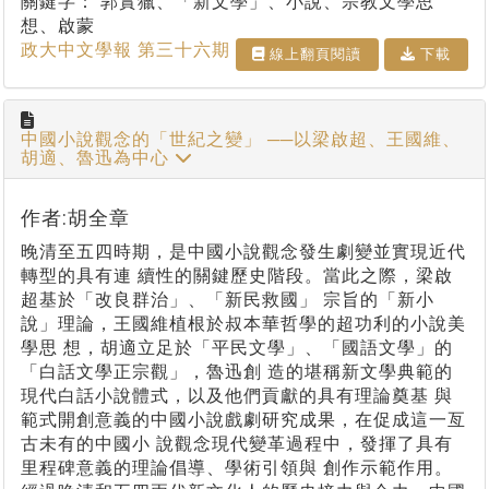
關鍵字：
郭實獵、「新文學」、小說、宗教文學思
想、啟蒙
政大中文學報 第三十六期
線上翻⾴閱讀
下載
中國小說觀念的「世紀之變」 ──以梁啟超、王國維、
胡適、魯迅為中心
作者:胡全章
晚清至五四時期，是中國小說觀念發生劇變並實現近代
轉型的具有連 續性的關鍵歷史階段。當此之際，梁啟
超基於「改良群治」、「新民救國」 宗旨的「新小
說」理論，王國維植根於叔本華哲學的超功利的小說美
學思 想，胡適立足於「平民文學」、「國語文學」的
「白話文學正宗觀」，魯迅創 造的堪稱新文學典範的
現代白話小說體式，以及他們貢獻的具有理論奠基 與
範式開創意義的中國小說戲劇研究成果，在促成這一亙
古未有的中國小 說觀念現代變革過程中，發揮了具有
里程碑意義的理論倡導、學術引領與 創作示範作用。