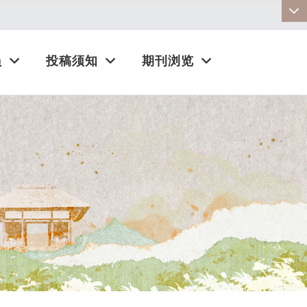
:::
员
投稿须知
期刊浏览