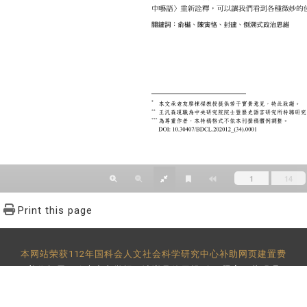
Print this page
本网站荣获112年国科会人文社会科学研究中心补助网页建置费
着作权属于政大中文学报，请详见
使用规则
。 题字：黄明理
-29393091 分机62302 传真：886-2-2939-3834 E-Mail：
bulletin@
地址：11605 台北市文山区指南路二段64号 百年楼后栋3楼