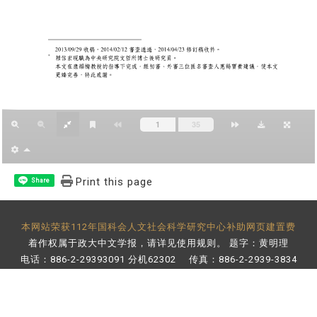
Print this page
Share
本网站荣获112年国科会人文社会科学研究中心补助网页建置费
着作权属于政大中文学报，请详见
使用规则
。 题字：黄明理
电话：886-2-29393091 分机62302 传真：886-2-2939-3834
E-Mail：
bulletin@nccu.edu.tw
地址：11605 台北市文山区指南路二段64号 百年楼后栋3楼