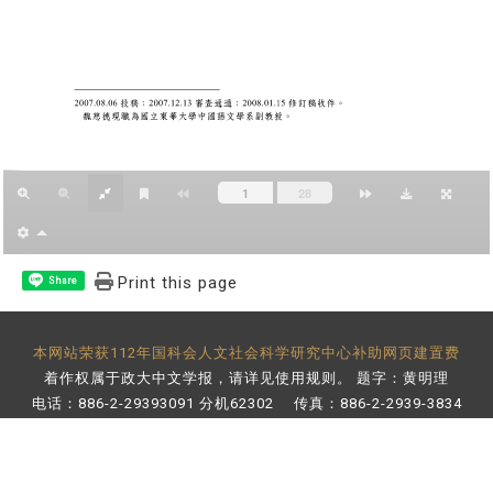
Print this page
Share
本网站荣获112年国科会人文社会科学研究中心补助网页建置费
着作权属于政大中文学报，请详见
使用规则
。 题字：黄明理
电话：886-2-29393091 分机62302 传真：886-2-2939-3834
E-Mail：
bulletin@nccu.edu.tw
地址：11605 台北市文山区指南路二段64号 百年楼后栋3楼