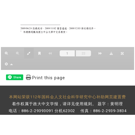
Print this page
Share
本网站荣获112年国科会人文社会科学研究中心补助网页建置费
着作权属于政大中文学报，请详见
使用规则
。 题字：黄明理
电话：886-2-29393091 分机62302 传真：886-2-2939-3834
E-Mail：
bulletin@nccu.edu.tw
地址：11605 台北市文山区指南路二段64号 百年楼后栋3楼