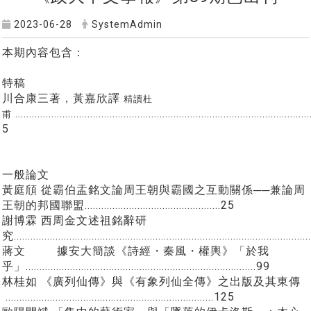
2023-06-28
SystemAdmin
本期內容包含：
特稿
川合康三著，黃嘉欣譯
精讀杜
..........................................................................................................
甫
5
一般論文
黃庭頎
從霸伯盂銘文論周王朝與霸國之互動關係──兼論周
王朝的邦國聯盟.................................................25
謝博霖
西周金文述祖銘辭研
究........................................................................................................
蔣文
據安大簡談《詩經・秦風・權輿》「於我
乎」...................................................................................99
林桂如
《廣列仙傳》與《有象列仙全傳》之出版及其東傳
...........................................................................125