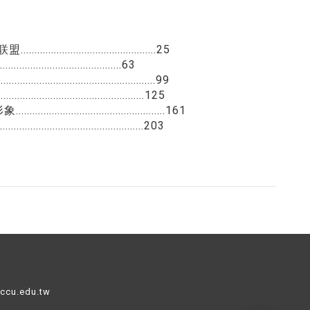
..........................25
.....................................63
..................................99
......................................................125
.............................161
...............................203
nccu.edu.tw