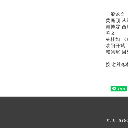
一般论文
黄庭颀
从霸
谢博霖
西周金文
蒋文
据安大简谈
林桂如
《
欧阳开斌
赖佩暄
回望我
按此浏览
Share
电话：886-2