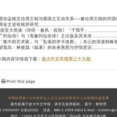
伯盂铭文论周王朝与霸国之互动关系──兼论周王朝的邦国联盟.......................
述祖铭辞研究..................................................................................
《诗经・秦风・权舆》「于我乎」.................................................
广列仙传》与《有象列仙全传》之出版及其东传
.....................
「集中的艺术家」与「坠落的伊卡洛斯」：木心的浪漫耶稣形象.........................
岛：林俊颕《猛暑》的未来悬想与抒情意识.............................................
本期内容详情或下载：
政大中文学报第三十九期
Print this page
本网站荣获112年国科会人文社会科学研究中心补助网页建置费
着作权属于政大中文学报，请详见
使用规则
。 题字：黄明理
-29393091 分机62302 传真：886-2-2939-3834 E-Mail：
bulletin@
地址：11605 台北市文山区指南路二段64号 百年楼后栋3楼