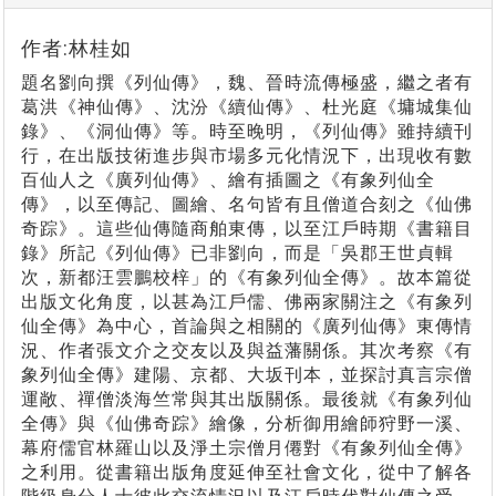
作者:林桂如
題名劉向撰《列仙傳》，魏、晉時流傳極盛，繼之者有
葛洪《神仙傳》、沈汾《續仙傳》、杜光庭《墉城集仙
錄》、《洞仙傳》等。時至晚明，《列仙傳》雖持續刊
行，在出版技術進步與市場多元化情況下，出現收有數
百仙人之《廣列仙傳》、繪有插圖之《有象列仙全
傳》，以至傳記、圖繪、名句皆有且僧道合刻之《仙佛
奇踪》。這些仙傳隨商舶東傳，以至江戶時期《書籍目
錄》所記《列仙傳》已非劉向，而是「吳郡王世貞輯
次，新都汪雲鵬校梓」的《有象列仙全傳》。故本篇從
出版文化角度，以甚為江戶儒、佛兩家關注之《有象列
仙全傳》為中心，首論與之相關的《廣列仙傳》東傳情
況、作者張文介之交友以及與益藩關係。其次考察《有
象列仙全傳》建陽、京都、大坂刊本，並探討真言宗僧
運敞、禪僧淡海竺常與其出版關係。最後就《有象列仙
全傳》與《仙佛奇踪》繪像，分析御用繪師狩野一溪、
幕府儒官林羅山以及淨土宗僧月僊對《有象列仙全傳》
之利用。從書籍出版角度延伸至社會文化，從中了解各