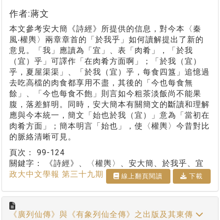
作者:蔣文
本文參考安大簡《詩經》所提供的信息，對今本〈秦
風‧權輿〉兩章章首的「於我乎」如何讀解提出了新的
意見。「我」應讀為「宜」、表「肉肴」，「於我
（宜）乎」可譯作「在肉肴方面啊」；「於我（宜）
乎，夏屋渠渠」、「於我（宜）乎，每食四簋」追憶過
去吃高檔的肉食都享用不盡，其後的「今也每食無
餘」、「今也每食不飽」則言如今粗茶淡飯尚不能果
腹，落差鮮明。同時，安大簡本有關簡文的斷讀和理解
應與今本統一，簡文「始也於我（宜）」意為「當初在
肉肴方面」；簡本明言「始也」，使〈權輿〉今昔對比
的脈絡清晰可見。
頁次：
99-124
關鍵字：
《詩經》、〈權輿〉、安大簡、於我乎、宜
政大中文學報 第三十九期
線上翻⾴閱讀
下載
《廣列仙傳》與《有象列仙全傳》之出版及其東傳