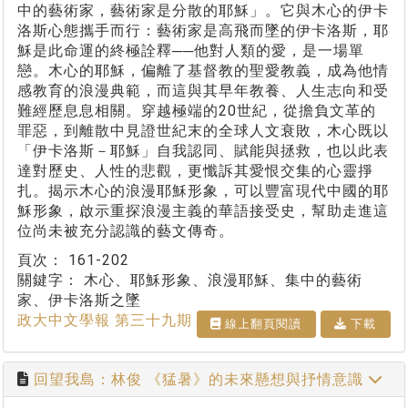
中的藝術家，藝術家是分散的耶穌」。它與木心的伊卡
洛斯心態攜手而行：藝術家是高飛而墜的伊卡洛斯，耶
穌是此命運的終極詮釋──他對人類的愛，是一場單
戀。木心的耶穌，偏離了基督教的聖愛教義，成為他情
感教育的浪漫典範，而這與其早年教養、人生志向和受
難經歷息息相關。穿越極端的20世紀，從擔負文革的
罪惡，到離散中見證世紀末的全球人文衰敗，木心既以
「伊卡洛斯－耶穌」自我認同、賦能與拯救，也以此表
達對歷史、人性的悲觀，更懺訴其愛恨交集的心靈掙
扎。揭示木心的浪漫耶穌形象，可以豐富現代中國的耶
穌形象，啟示重探浪漫主義的華語接受史，幫助走進這
位尚未被充分認識的藝文傳奇。
頁次：
161-202
關鍵字：
木心、耶穌形象、浪漫耶穌、集中的藝術
家、伊卡洛斯之墜
政大中文學報 第三十九期
線上翻⾴閱讀
下載
回望我島：林俊 《猛暑》的未來懸想與抒情意識