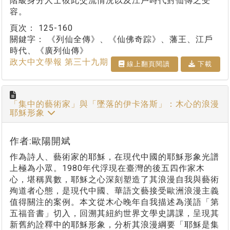
階級身分人士彼此交流情況以及江戶時代對仙傳之受
容。
頁次：
125-160
關鍵字：
《列仙全傳》、《仙佛奇踪》、藩王、江戶
時代、《廣列仙傳》
政大中文學報 第三十九期
線上翻⾴閱讀
下載
「集中的藝術家」與「墜落的伊卡洛斯」：木心的浪漫
耶穌形象
作者:歐陽開斌
作為詩人、藝術家的耶穌，在現代中國的耶穌形象光譜
上極為小眾。1980年代浮現在臺灣的後五四作家木
心，堪稱異數，耶穌之心深刻塑造了其浪漫自我與藝術
殉道者心態，是現代中國、華語文藝接受歐洲浪漫主義
值得關注的案例。本文從木心晚年自我描述為漢語「第
五福音書」切入，回溯其紐約世界文學史講課，呈現其
新舊約詮釋中的耶穌形象，分析其浪漫綱要「耶穌是集