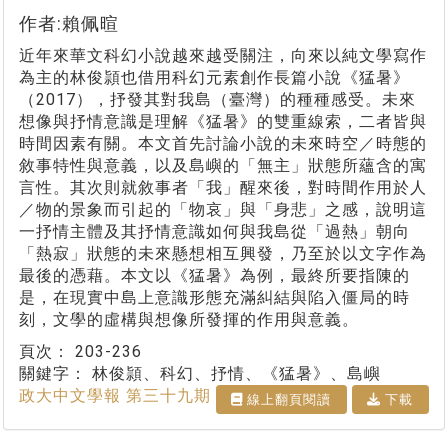
作者:賴佩暄
近年來華文科幻小說越來越受關注，向來以純文學寫作
為主的林俊頴也借用科幻元素創作長篇小說《猛暑》
（2017），抒發其對我島（臺灣）的種種感受。未來
想像與抒情意識是理解《猛暑》的雙重線索，二者皆與
時間因素有關。本文首先討論小說的未來時空／時態的
敘事特性與意義，以及島嶼的「無主」狀態所蘊含的寓
言性。其次則就敘事者「我」醒來後，對時間作用於人
／物的景象而引起的「物哀」與「身悲」之感，說明這
一抒情主體及其抒情意識如何與我島從「過熱」朝向
「熱寂」狀態的未來懸想相互興發，乃至於以文字作為
最後的憑藉。本文以《猛暑》為例，最終所要指陳的
是，在現實中島上意識形態充滿糾結與陷入僵局的時
刻，文學的虛構與想像所發揮的作用與意義。
頁次：
203-236
關鍵字：
林俊頴、科幻、抒情、《猛暑》、島嶼
政大中文學報 第三十九期
線上翻⾴閱讀
下載