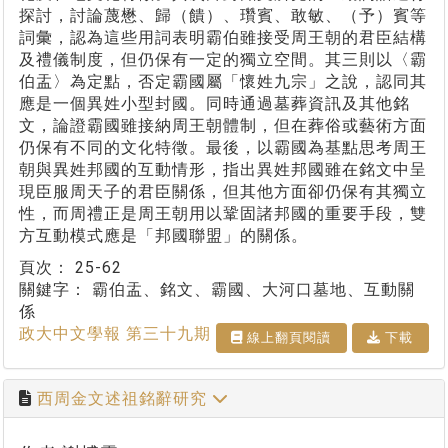
探討，討論蔑懋、歸（饋）、瓚賓、敢敏、（予）賓等
詞彙，認為這些用詞表明霸伯雖接受周王朝的君臣結構
及禮儀制度，但仍保有一定的獨立空間。其三則以〈霸
伯盂〉為定點，否定霸國屬「懷姓九宗」之說，認同其
應是一個異姓小型封國。同時通過墓葬資訊及其他銘
文，論證霸國雖接納周王朝體制，但在葬俗或藝術方面
仍保有不同的文化特徵。最後，以霸國為基點思考周王
朝與異姓邦國的互動情形，指出異姓邦國雖在銘文中呈
現臣服周天子的君臣關係，但其他方面卻仍保有其獨立
性，而周禮正是周王朝用以鞏固諸邦國的重要手段，雙
方互動模式應是「邦國聯盟」的關係。
頁次：
25-62
關鍵字：
霸伯盂、銘文、霸國、大河口墓地、互動關
係
政大中文學報 第三十九期
線上翻⾴閱讀
下載
西周金文述祖銘辭研究