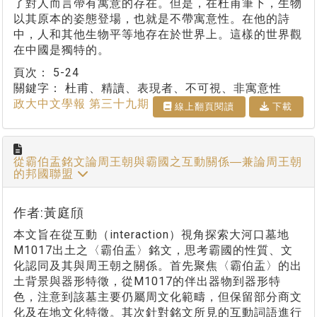
了對人而言帶有寓意的存在。但是，在杜甫筆下，生物
以其原本的姿態登場，也就是不帶寓意性。在他的詩
中，人和其他生物平等地存在於世界上。這樣的世界觀
在中國是獨特的。
頁次：
5-24
關鍵字：
杜甫、精讀、表現者、不可視、非寓意性
政大中文學報 第三十九期
線上翻⾴閱讀
下載
從霸伯盂銘文論周王朝與霸國之互動關係―兼論周王朝
的邦國聯盟
作者:黃庭頎
本文旨在從互動（interaction）視角探索大河口墓地
M1017出土之〈霸伯盂〉銘文，思考霸國的性質、文
化認同及其與周王朝之關係。首先聚焦〈霸伯盂〉的出
土背景與器形特徵，從M1017的伴出器物到器形特
色，注意到該墓主要仍屬周文化範疇，但保留部分商文
化及在地文化特徵。其次針對銘文所見的互動詞語進行