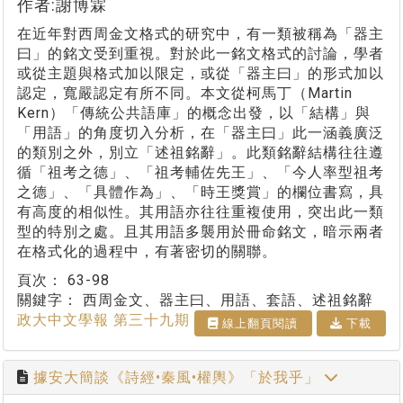
作者:謝博霖
在近年對西周金文格式的研究中，有一類被稱為「器主
曰」的銘文受到重視。對於此一銘文格式的討論，學者
或從主題與格式加以限定，或從「器主曰」的形式加以
認定，寬嚴認定有所不同。本文從柯馬丁（Martin
Kern）「傳統公共語庫」的概念出發，以「結構」與
「用語」的角度切入分析，在「器主曰」此一涵義廣泛
的類別之外，別立「述祖銘辭」。此類銘辭結構往往遵
循「祖考之德」、「祖考輔佐先王」、「今人率型祖考
之德」、「具體作為」、「時王獎賞」的欄位書寫，具
有高度的相似性。其用語亦往往重複使用，突出此一類
型的特別之處。且其用語多襲用於冊命銘文，暗示兩者
在格式化的過程中，有著密切的關聯。
頁次：
63-98
關鍵字：
西周金文、器主曰、用語、套語、述祖銘辭
政大中文學報 第三十九期
線上翻⾴閱讀
下載
據安大簡談《詩經•秦風•權輿》「於我乎」