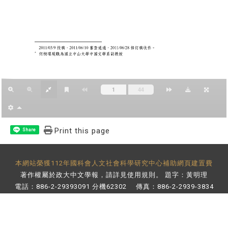
Print this page
Share
本網站榮獲112年國科會人文社會科學研究中心補助網頁建置費
著作權屬於政大中文學報，請詳見
使用規則
。 題字：黃明理
電話：886-2-29393091 分機62302 傳真：886-2-2939-3834
E-Mail：
bulletin@nccu.edu.tw
地址：11605 台北市文山區指南路二段64號 百年樓後棟3樓