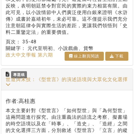
反映，表明朝廷禁令對官民的實際約束力相當有限。由
此可見，以小說情節中人們廣泛使用白銀來證明《水滸
傳》成書於嘉靖初年，未必可靠。這不僅提示我們充分
注意朝廷律令與實際生活的差距，更讓我們領悟到「史
料二重鑒定法」的重要價值。
頁次：
35-48
關鍵字：
元代至明初、小說戲曲、貨幣
政大中文學報 第六期
線上翻⾴閱讀
下載
專題稿
世道與末技：《型世言》的演述語境與大眾化文化選擇
作者:高桂惠
本文主要針對《型世言》「如何型世」與「為何型世」
這兩問題進行探究。由注重義法的語流之考察、擬書場
的時空語境以及在「時事」、「造史」、「造經」之間
的文化選擇三方面，分別敘述《型世言》「立言」的縱