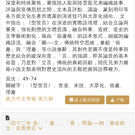
深度和特殊聚焦，審視陸人龍與陸雲龍兄弟編織故事、
評論與宣傳思想之間，文本及評點、議論、篆刻用印等
各方面文化生產所透露的演述技巧與大眾化傾向。 文
中指出：《型世言》在演述的實際語境裡，結合立論與
審美，強化勸懲的文體意識，融合時事、造經、造史的
文學藝術創化，藉由「葫蘆格」的話本形式，細膩的編
織語流、融合「圖──文」傳統時空思維，兼顧「俗
趣」與「理趣」等小說修辭，其創作意圖不僅是時事與
歷史結合的縱深向度，「言」的強調，即其論世的基本
命題，乃是對「立言」傳統的典範回顧，陸氏兄弟力圖
藉小說文類表明對歷史流向的主觀把握與詮釋權力。
頁次：
49-74
關鍵字：
《型世言》、世道、末技、大眾化、俗趣、
理趣
政大中文學報 第六期
線上翻⾴閱讀
下載
〈四十二年 鼎〉「 書」、「冊 」釋義──附「冊命銘
文」名實辨正