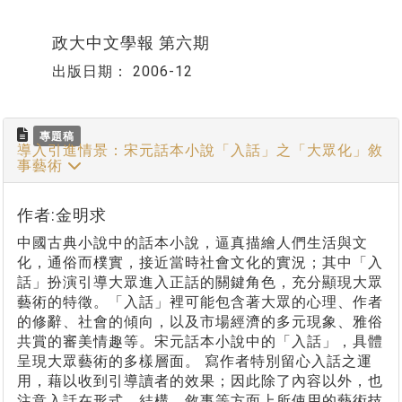
政大中文學報 第六期
出版日期：
2006-12
專題稿
導入引進情景：宋元話本小說「入話」之「大眾化」敘
事藝術
作者:金明求
中國古典小說中的話本小說，逼真描繪人們生活與文
化，通俗而樸實，接近當時社會文化的實況；其中「入
話」扮演引導大眾進入正話的關鍵角色，充分顯現大眾
藝術的特徵。「入話」裡可能包含著大眾的心理、作者
的修辭、社會的傾向，以及市場經濟的多元現象、雅俗
共賞的審美情趣等。宋元話本小說中的「入話」，具體
呈現大眾藝術的多樣層面。 寫作者特別留心入話之運
用，藉以收到引導讀者的效果；因此除了內容以外，也
注意入話在形式、結構、敘事等方面上所使用的藝術技