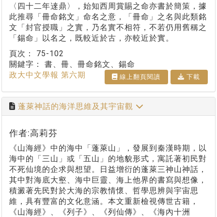
〈四十二年逨鼎〉，始知西周賞賜之命亦書於簡策，據
此推尋「冊命銘文」命名之意，「冊命」之名與此類銘
文「封官授職」之實，乃名實不相符，不若仍用舊稱之
「錫命」以名之，既較近於古，亦較近於實。
頁次：
75-102
關鍵字：
書、冊、冊命銘文、錫命
政大中文學報 第六期
線上翻⾴閱讀
下載
蓬萊神話的海洋思維及其宇宙觀
作者:高莉芬
《山海經》中的海中「蓬萊山」，發展到秦漢時期，以
海中的「三山」或「五山」的地貌形式，寓託著初民對
不死仙境的企求與想望。日益增衍的蓬萊三神山神話，
其中對海底大壑、海中巨靈、海上他界的書寫與想像，
積澱著先民對於大海的宗教情懷、哲學思辨與宇宙思
維，具有豐富的文化意涵。本文重新檢視傳世古籍，
《山海經》、《列子》、《列仙傳》、《海內十洲