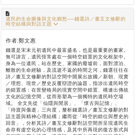
遺民的生命圖像與文化鄉愁──錢選詩／畫互文修辭的
時空結構與對話主題
作者:鄭文惠
錢選是宋末元初遺民中最富盛名，也是最重要的畫家。
無可諱言，遺民恆常處在一個時空錯置的文化框架中。
身為一位遺民，站在歷史、家國的廢墟前，面對漂泊、
離散的生命經驗，及流逝不返的時間之河，錢選往往在
詩／畫互文修辭的對話空間中開展出故國／新朝、現實
／理想、現世／歷史反覆辯證的論題，指涉出遺民時空
的錯置感：在世變格局的現實空間中錯置、構連出傳統
文化的記憶空間，從而形塑為一個獨特的遺民時空場
域。 全文先從「仙隱與閒居」、「懷古與記憶」、
「待渡與傷逝」三向度，釐析錢選詩／畫互文修辭的對
話主題與精神心理結構；繼而從「時空的錯位與歷史的
回音」，分析其詩／畫互文修辭對話空間所呈現遺民生
命存有虛空化的心理情感，及其中所再現的復古形式與