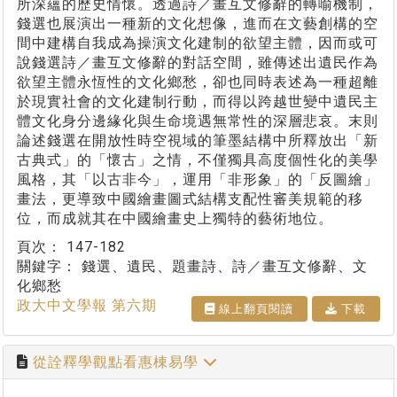
所深蘊的歷史情懷。透過詩／畫互文修辭的轉喻機制，
錢選也展演出一種新的文化想像，進而在文藝創構的空
間中建構自我成為操演文化建制的欲望主體，因而或可
說錢選詩／畫互文修辭的對話空間，雖傳述出遺民作為
欲望主體永恆性的文化鄉愁，卻也同時表述為一種超離
於現實社會的文化建制行動，而得以跨越世變中遺民主
體文化身分邊緣化與生命境遇無常性的深層悲哀。末則
論述錢選在開放性時空視域的筆墨結構中所釋放出「新
古典式」的「懷古」之情，不僅獨具高度個性化的美學
風格，其「以古非今」，運用「非形象」的「反圖繪」
畫法，更導致中國繪畫圖式結構支配性審美規範的移
位，而成就其在中國繪畫史上獨特的藝術地位。
頁次：
147-182
關鍵字：
錢選、遺民、題畫詩、詩／畫互文修辭、文
化鄉愁
政大中文學報 第六期
線上翻⾴閱讀
下載
從詮釋學觀點看惠棟易學