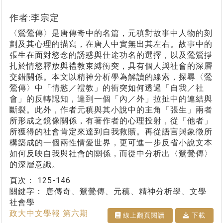
作者:李宗定
〈鶯鶯傳〉是唐傳奇中的名篇，元稹對故事中人物的刻
劃及其心理的描寫，在唐人中實無出其左右。故事中的
張生在面對慾念的誘惑與仕途功名的選擇，以及鶯鶯掙
扎於情慾釋放與禮教束縛衝突，具有個人與社會的深層
交錯關係。本文以精神分析學為解讀的線索，探尋〈鶯
鶯傳〉中「情慾／禮教」的衝突如何透過「自我／社
會」的反轉認知，達到一個「內／外」拉扯中的連結與
斷裂。此外，作者元稹與其小說中的主角「張生」兩者
所形成之鏡像關係，有著作者的心理投射，從「他者」
所獲得的社會肯定來達到自我救贖。再從語言與象徵所
構築成的一個兩性情愛世界，更可進一步反省小說文本
如何反映自我與社會的關係，而從中分析出〈鶯鶯傳〉
的深層意識。
頁次：
125-146
關鍵字：
唐傳奇、鶯鶯傳、元稹、精神分析學、文學
社會學
政大中文學報 第六期
線上翻⾴閱讀
下載