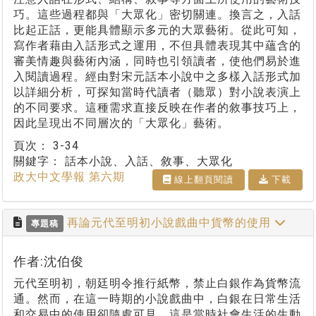
巧。這些過程都與「大眾化」密切關連。換言之，入話
比起正話，更能具體顯示多元的大眾藝術。從此可知，
寫作者藉由入話形式之運用，不但具體表現其中蘊含的
審美情趣與藝術內涵，同時也引領讀者，使他們易於進
入閱讀過程。經由對宋元話本小說中之多樣入話形式加
以詳細分析，可探知當時代讀者（聽眾）對小說表演上
的不同要求。這種需求直接反映在作者的敘事技巧上，
因此呈現出不同層次的「大眾化」藝術。
頁次：
3-34
關鍵字：
話本小說、入話、敘事、大眾化
政大中文學報 第六期
線上翻⾴閱讀
下載
再論元代至明初小說戲曲中貨幣的使用
專題稿
作者:沈伯俊
元代至明初，朝廷明令推行紙幣，禁止白銀作為貨幣流
通。然而，在這一時期的小說戲曲中，白銀在日常生活
和交易中的使用卻隨處可見。這是當時社會生活的生動