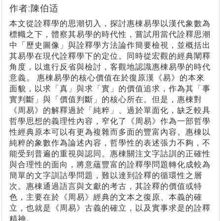
作者:陳伯适
本文從詮釋學的思潮切入，探討惠棟易學以漢代象數為
標幟之下，體察其易學的時代性，嘗試用當代詮釋思潮
中「歷史圖像」與詮釋學方法論作簡要檢視，並概括出
其易學在現代詮釋學下的定位。同時從宏觀的經典闡釋
角度，以進行反省與檢討，客觀地認識惠棟易學的時代
意義。 惠棟易學的核心價值在於復原漢《易》的本來
面貌，以求「真」與求「實」的價值追求，作為其「事
實判斷」與「價值判斷」的核心所在。但是，惠棟對
《周易》的解釋過於「純粹」、過於單面化，缺乏較具
哲學思想的義理性內容，窄化了《周易》作為一部哲學
性經典原本可以有更為複雜而多面的豐富內容。惠棟以
純粹的象數作為論述內容，哲學性的表述張力不夠，不
能受到普遍的重視與認同。惠棟關注文字詁訓的正確性
與合理性的面向，將意蘊豐富的詮釋學問題轉化成較為
簡單的文字訓詁學問題，難以達到詮釋的循環性之層
次。惠棟通過語言與文獻的考古，其詮釋的價值或特
色，主要在於《周易》經典的文本之復原、本義的確
立，也就是《周易》古義的確立，以及實事求是的詮釋
精神。