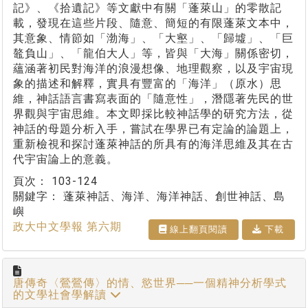
記》、《拾遺記》等文獻中有關「蓬萊山」的零散記
載，發現在這些片段、隨意、簡短的有限蓬萊文本中，
其意象、情節如「渤海」、「大壑」、「歸墟」、「巨
鼇負山」、「龍伯大人」等，皆與「大海」關係密切，
蘊涵著初民對海洋的浪漫想像、地理觀察，以及宇宙現
象的描述和解釋，實具有豐富的「海洋」（原水）思
維，神話語言書寫表面的「隨意性」，潛隱著先民的世
界觀與宇宙思維。本文即採比較神話學的研究方法，從
神話的母題分析入手，嘗試在學界已有定論的論題上，
重新檢視和探討蓬萊神話的所具有的海洋思維及其在古
代宇宙論上的意義。
頁次：
103-124
關鍵字：
蓬萊神話、海洋、海洋神話、創世神話、島
嶼
政大中文學報 第六期
線上翻⾴閱讀
下載
唐傳奇〈鶯鶯傳〉的情、慾世界──一個精神分析學式
的文學社會學解讀