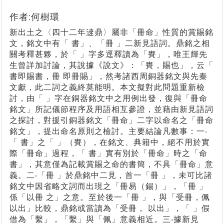
作者:何樹環
新出土之〈四十二年逨鼎〉屬非「冊命」性質的賞賜銘
文，銘文中有「 書」、「冊 」二新見語詞。鼎銘之相
關考釋甚夥，於「 」字多逕釋讀為「賚」，唯王輝先
生曾詳加討論，其說據《說文》：「賚，賜也」，云「
書即賜書，冊 即冊賜」，然考諸西周銅器銘文與先秦
文獻，此二詞之義終莫能明。本文擬對此問題重新檢
討，由「 」字在銅器銘文中之用例出發，復與「冊命
銘文」所記儀節程序及用語相互參證，並藉由新見語詞
之探討，對援引銅器銘文「冊命」二字以命名之「冊命
銘文」，提出命名原則之檢討。主要結論凡數事：一‧
「 書」之「 」（賚），在銘文、典籍中，絕不用於實
際「冊命」過程，「 書」實有別於「冊命」時之「命
書」，其意僅為記載賞賜之命的書簡，不具「冊命」意
義。二‧「冊 」於鼎銘中二見，首一「冊 」，未可比諸
銘文中因省略文詞而出現之「冊易（錫）」，「冊 」
係「以冊 之」之意。至於後一「冊 」，與「受冊，佩
以出」比較，鼎銘或當讀為「受冊， 以出」，「 」假
借為「繫」，「繫」與「佩」意義相近。三‧據新見