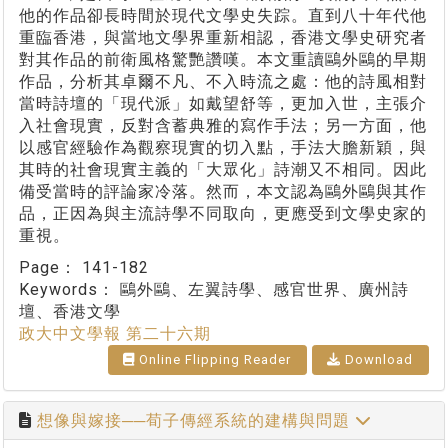
他的作品卻長時間於現代文學史失踪。直到八十年代他
重臨香港，與當地文學界重新相認，香港文學史研究者
對其作品的前衛風格驚艷讚嘆。本文重讀鷗外鷗的早期
作品，分析其卓爾不凡、不入時流之處：他的詩風相對
當時詩壇的「現代派」如戴望舒等，更加入世，主張介
入社會現實，反對含蓄典雅的寫作手法；另一方面，他
以感官經驗作為觀察現實的切入點，手法大膽新穎，與
其時的社會現實主義的「大眾化」詩潮又不相同。因此
備受當時的評論家冷落。然而，本文認為鷗外鷗與其作
品，正因為與主流詩學不同取向，更應受到文學史家的
重視。
Page：
141-182
Keywords：
鷗外鷗、左翼詩學、感官世界、廣州詩
壇、香港文學
政大中文學報 第二十六期
Online Flipping Reader
Download
想像與嫁接──荀子傳經系統的建構與問題