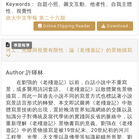
Keywords：
自題小照、圖文互動、他者性、自我主體
性、視覺性
政大中文學報 第二十六期
Online Flipping Reader
Download
專題報導
河工、光線與視覺有限性：論《老殘遊記》的景物描寫
Author:許暉林
在劉鶚的《老殘遊記》以前，白話小說中不重寫
景，或多襲用詩詞套語。《老殘遊記》以散體聚焦景物
描寫，而此一與過去小說不同的寫景方式也標誌著小說
寫景語言形式的轉變。本文即試圖將《老殘遊記》中散
體寫景技術的出現，置於晚清世界知識網絡的交匯以及
知識分子對傳統及當代學術的實踐與反省的脈絡中，以
重新理解《老殘遊記》景物書寫的意義。劉鶚在《老殘
遊記》中的景物描寫是被19世紀末、20世紀初的河川
工程學、光學、天文學以及佛學等知識範疇所形塑。劉