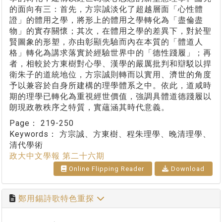
的面向有三：首先，方宗誠淡化了超越層面「心性體
證」的體用之學，將形上的體用之學轉化為「盡倫盡
物」的實存關懷；其次，在體用之學的差異下，對於聖
賢圖象的形塑，亦由彰顯先驗而內在本質的「體道人
格」轉化為講求落實於經驗世界中的「德性踐履」；再
者，相較於方東樹對心學、漢學的嚴厲批判和辯駁以捍
衛朱子的道統地位，方宗誠則轉而以實用、濟世的角度
予以兼容於自身所建構的理學體系之中。依此，道咸時
期的理學已轉化為重視經世價值，強調具體道德踐履以
朗現政教秩序之特質，實蘊涵其時代意義。
Page：
219-250
Keywords：
方宗誠、方東樹、程朱理學、晚清理學、
清代學術
政大中文學報 第二十六期
Online Flipping Reader
Download
鄭用錫詩歌特色重探