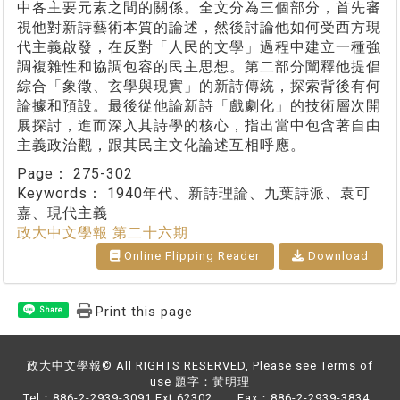
中各主要元素之間的關係。全文分為三個部分，首先審
視他對新詩藝術本質的論述，然後討論他如何受西方現
代主義啟發，在反對「人民的文學」過程中建立一種強
調複雜性和協調包容的民主思想。第二部分闡釋他提倡
綜合「象徵、玄學與現實」的新詩傳統，探索背後有何
論據和預設。最後從他論新詩「戲劇化」的技術層次開
展探討，進而深入其詩學的核心，指出當中包含著自由
主義政治觀，跟其民主文化論述互相呼應。
Page：
275-302
Keywords：
1940年代、新詩理論、九葉詩派、袁可
嘉、現代主義
政大中文學報 第二十六期
Online Flipping Reader
Download
Print this page
Share
政大中文學報© All RIGHTS RESERVED, Please see Terms of
use 題字：黃明理
Tel：886-2-2939-3091 Ext.62302 Fax：886-2-2939-3834.