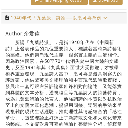
Online Flipping Reader
Download
1940年代「九葉派」詩論──以袁可嘉為例
Author:余君偉
所謂「九葉詩派」，是指1940年代在《中國新
詩》上發表作品的九位重要詩人，標誌著當時新詩藝術
的高峰。他們崇尚現代主義，跟寫實主義的主流相悖。
因為政治因素，在50至70年代消失於中國大陸的文學
史，及至1981年其《九葉集》面世大受歡迎，才被學
術界重新發現。九葉詩人當中，袁可嘉是最具洞察力的
評論家，他借鑒英美文學理論和中西現代派詩歌實踐，
發展出一套可跟左翼評論家針鋒相對的論述，又能落實
到具體的文本分析，透視穆旦等九葉詩人的詩藝特質，
成為九葉派詩論的代言人。他強調詩的本質以對抗政治
至上的文藝大眾化思潮，提倡用間接、迂迴的手法來呈
現複雜的現代生活經驗，推動理性與情感結合的「感性
革命」，這些理論正好矯正了新詩散文化和大眾化帶來
的弊端。本文擬對袁可嘉的詩論作整體性分析，解釋當