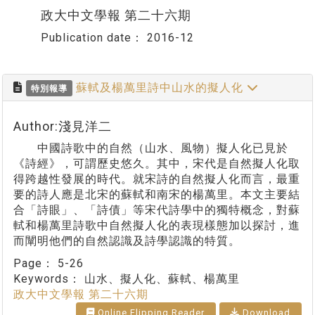
政大中文學報 第二十六期
Publication date：
2016-12
蘇軾及楊萬里詩中山水的擬人化
特別報導
Author:淺見洋二
中國詩歌中的自然（山水、風物）擬人化已見於
《詩經》，可謂歷史悠久。其中，宋代是自然擬人化取
得跨越性發展的時代。就宋詩的自然擬人化而言，最重
要的詩人應是北宋的蘇軾和南宋的楊萬里。本文主要結
合「詩眼」、「詩債」等宋代詩學中的獨特概念，對蘇
軾和楊萬里詩歌中自然擬人化的表現樣態加以探討，進
而闡明他們的自然認識及詩學認識的特質。
Page：
5-26
Keywords：
山水、擬人化、蘇軾、楊萬里
政大中文學報 第二十六期
Online Flipping Reader
Download