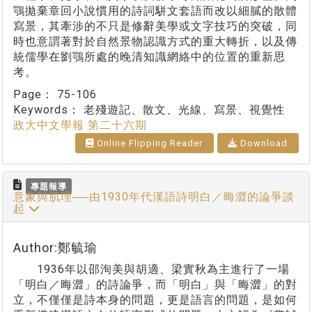
鶚拋棄章回小說慣用的詩詞駢文套語而改以細膩的散體
寫景，其牽涉的不只是修辭美學或文字技巧的突破，同
時也意謂著對於自然景物認識方式的重大轉折，以及傳
統儒學在劉鶚所處的晚清知識網絡中的位置的重新思
考。
Page：
75-106
Keywords：
老殘遊記、散文、光線、寫景、視覺性
政大中文學報 第二十六期
Online Flipping Reader
Download
專題報導
意象與肌理──由1930年代漢語詩明白／晦澀的論爭談
起
Author:鄭毓瑜
1936年以邵洵美與胡適、梁實秋為主進行了一場
「明白／晦澀」的詩論爭，而「明白」與「晦澀」的對
立，不僅僅是詩本身的問題，更是語言的問題，是如何