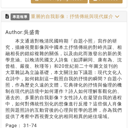
重層的自我影像：抒情傳統與現代媒介
專題報導
Author:吳盛青
本文通過對晚清民國時期「自題小照」寫作的研
究，描繪視覺影像與中國本土抒情傳統的對峙共謀、相
融相長的錯綜複雜的關係，以及由此而激發出的新的美
學意涵。以晚清民國文人詩集（如譚嗣同、康有為、沈
曾植、嚴復、秋瑾等）和20世紀前二十年圖文並刊的
大眾雜誌為立論基礎，本文關注如下議題：現代文化人
在詩中，如何銘刻這一觀照自我的抒情的瞬間？自題小
照，作為歷史久遠的文體，它典律化的抒情與倫理的機
制在現代的語境中如何運作？詩人如何理解客觀化的、
過去的、多重的自我影像？女性詩人在凝望自我的過程
中，如何對傳統性別化的想像進行反撥？這些個人肖像
照與題照詩的互動背後的心理與哲學的思辨，亦為我們
提供了考察中西視覺文化的相同相異的絕佳場域。
Page：
31-74