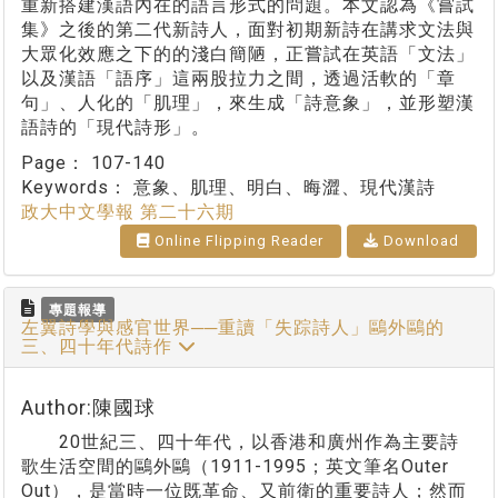
重新搭建漢語內在的語言形式的問題。本文認為《嘗試
集》之後的第二代新詩人，面對初期新詩在講求文法與
大眾化效應之下的的淺白簡陋，正嘗試在英語「文法」
以及漢語「語序」這兩股拉力之間，透過活軟的「章
句」、人化的「肌理」，來生成「詩意象」，並形塑漢
語詩的「現代詩形」。
Page：
107-140
Keywords：
意象、肌理、明白、晦澀、現代漢詩
政大中文學報 第二十六期
Online Flipping Reader
Download
專題報導
左翼詩學與感官世界──重讀「失踪詩人」鷗外鷗的
三、四十年代詩作
Author:陳國球
20世紀三、四十年代，以香港和廣州作為主要詩
歌生活空間的鷗外鷗（1911-1995；英文筆名Outer
Out），是當時一位既革命、又前衛的重要詩人；然而