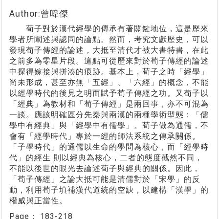
Author:曾暐傑
荀子對於漢代經學的傳承有著關鍵地位，這是歷來
學者所闡述與認同的論點。然而，考究文獻歷史，可以
發現荀子傳經的論述，大抵至清代才被大書特書，在此
之前多為零星片段。這點可從歷來對於荀子傳經的論述
中探得嫁接與拼湊的痕跡。基本上，荀子之時「經學」
尚未形成，甚至亦無「五經」、「六經」的概念，不能
以經學時代的後見之明而賦予荀子傳經之功。又荀子以
「經典」為教材和「荀子傳經」是兩回事，亦不可混為
一談。應該明確區分先秦與兩漢的兩種學術型態：「儒
學中有經典」與「經學中有儒學」。荀子做為通儒，不
會有「經學時代」專於一經的師法系統之傳承關係。
「子學時代」的通儒以生命的學問為核心，而「經學時
代」的經生 則以經典為核心，二者的態度截然不同，
不能以後世的眼光去論述荀子與經典的關係。因此，
「荀子傳經」之論大抵可能是清儒對於「宋學」的反
動，利用荀子填補漢代道統的空缺，以建構「漢學」的
權威與正當性。
Page：
183-218