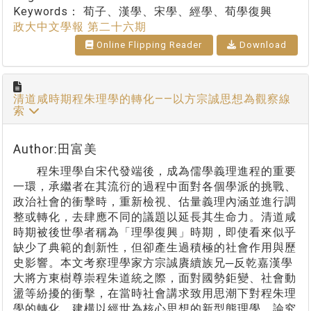
Keywords：
荀子、漢學、宋學、經學、荀學復興
政大中文學報 第二十六期
Online Flipping Reader
Download
清道咸時期程朱理學的轉化——以方宗誠思想為觀察線
索
Author:田富美
程朱理學自宋代發端後，成為儒學義理進程的重要
一環，承繼者在其流衍的過程中面對各個學派的挑戰、
政治社會的衝擊時，重新檢視、估量義理內涵並進行調
整或轉化，去肆應不同的議題以延長其生命力。清道咸
時期被後世學者稱為「理學復興」時期，即使看來似乎
缺少了典範的創新性，但卻產生過積極的社會作用與歷
史影響。本文考察理學家方宗誠賡續族兄─反乾嘉漢學
大將方東樹尊崇程朱道統之際，面對國勢鉅變、社會動
盪等紛擾的衝擊，在當時社會講求致用思潮下對程朱理
學的轉化，建構以經世為核心思想的新型態理學。論究