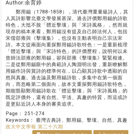
Author:余育婷
鄭用錫（1788-1858），清代臺灣重量級詩人，其
人其詩影響北臺文學發展甚深。過去評價鄭用錫的詩歌
特色，大抵不脫「體近擊壤」與「宋詩風格」，然而就
現存的稿本來看，鄭用錫沒有提及自己師法何人，包括
宋儒邵雍與《擊壤集》，也沒有主動表明自己宗法宋
詩。本文從兩面向重探鄭用錫詩歌特色：一是重新梳理
「體近擊壤」與「宋詩特色」的評價歷程，說明何以未
曾師法邵雍的鄭用錫，卻與邵雍《擊壤集》緊緊相連。
二是從鄭用錫眼中的典範詩人陶淵明出發，重新瞭解鄭
用錫作詩與賞詩的標準何在，以凸顯其詩歌中透顯的自
然與真趣。過去論及鄭用錫詩歌，多集中在第一個面
向，而忽略第二個面向，故本文重探鄭用錫詩歌特色，
期能豁顯鄭用錫詩歌在「體近擊壤」與「宋詩風格」的
既定評價外，還有自然、平淡、真趣的特質，而這或許
是更貼近詩人本身的審美追求。
Page：
251-274
Keywords：
臺灣古典詩、鄭用錫、擊壤、自然、真趣
政大中文學報 第二十六期