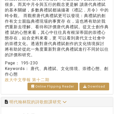
很多。而其中月令與五行的觀念更是解 讀唐代典禮賦
的基本關鍵，多數典禮賦都涵攝著《禮記．月令》中的
時令觀。 而觀察唐代典禮賦更可以發現：典禮賦的創
作有文士親臨典禮現場的事實存 在，這也將有助於我
們重新去理解、看待和評價唐代典禮賦。從文士創作典
禮 賦的心態來看，其心中往往具有根深蒂固的崇禮心
態存在，結合史料來看，更 可以看到唐代文士社會中
的崇禮文化。透過對唐代典禮賦創作的文化情境探討
將有助於從此一角度重新對唐代典禮賦進行不同於以往
的評價和研究。
Page：
195-230
Keywords：
唐代、典禮賦、文化情境、崇禮心態、創
作心態
政大中文學報 第十二期
Online Flipping Reader
Download
明代翰林院的詩歌館課研究