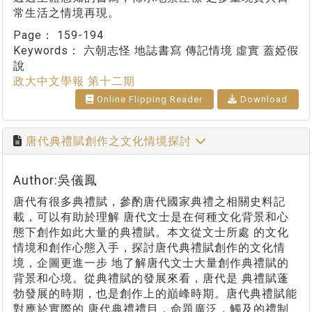
常生活之情境再現。
Page：
159-194
Keywords：
六朝志怪 地誌書寫 傳記情境 虛實 蓋婭假
說
政大中文學報 第十二期
Online Flipping Reader
Download
唐代典禮賦創作之文化情境探討
Author:吳儀鳳
唐代有很多典禮賦，參酌唐代國家典禮之相關史料記
載，可以有助於理解 唐代文士是在何種文化背景和心
態下創作如此大量的典禮賦。本文從文士所處 的文化
情境和創作心態入手，探討唐代典禮賦創作的文化情
境，企圖更進一步 地了解唐代文士大量創作典禮賦的
背景和心境。從典禮賦的發展來看，唐代是 典禮賦蓬
勃發展的時期，也是創作上的巔峰時期。唐代典禮賦能
對應於實際的 唐代典禮禮目，命題廣泛，觸及的禮制