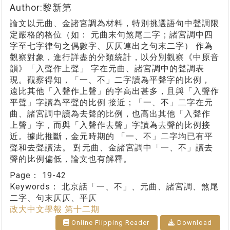
Author:黎新第
論文以元曲、金諸宮調為材料，特別挑選語句中聲調限
定嚴格的格位（如： 元曲末句煞尾二字；諸宮調中四
字至七字律句之偶數字、仄仄連出之句末二字） 作為
觀察對象，進行詳盡的分類統計，以分別觀察《中原音
韻》「入聲作上聲」 字在元曲、諸宮調中的聲調表
現。觀察得知，「一、不」二字讀為平聲字的比例，
遠比其他「入聲作上聲」的字高出甚多，且與「入聲作
平聲」字讀為平聲的比例 接近；「一、不」二字在元
曲、諸宮調中讀為去聲的比例，也高出其他「入聲作
上聲」字，而與「入聲作去聲」字讀為去聲的比例接
近。據此推斷，金元時期的 「一、不」二字均已有平
聲和去聲讀法。 對元曲、金諸宮調中「一、不」讀去
聲的比例偏低，論文也有解釋。
Page：
19-42
Keywords：
北京話「一、不」、元曲、諸宮調、煞尾
二字、句末仄仄、平仄
政大中文學報 第十二期
Online Flipping Reader
Download