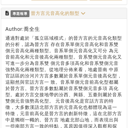
晉方言元音高化的類型
專題報導
Author:喬全生
通過對處於「孤立區域模式」的晉方言的元音高化類型
的分析，認為晉方言 存在音系單側元音高化和音系雙
側元音高化兩種類型。音系單側元音高化又可分 為元
音前高化和元音後高化兩種類型。音系雙側元音高化又
可進一步分為音系雙 側元音多項高化和音系雙側元音
強勢高化兩種類型。從地理分佈來看，地處晉南 中原
官話區的汾河片方言多數屬於音系單側元音後高化型，
這顯然與官話方言一 致。音系單側元音前高化型都屬
於晉方言。晉方言多數點屬於音系雙側元音多項 高化
型。處於方言交接地帶的汾西、興縣、五臺則屬於音系
雙側元音強勢高化型。 元音後高化是官話方言的特
徵，大多數漢語北部方言的元音高化也都體現為這一
特徵，元音前高化是晉方言的創新特徵，這在北部方言
中是獨樹一幟的。晉方言 地處北部山地，而表現出與
一些南部方言一致的特點，其原因值得深入觀察和探