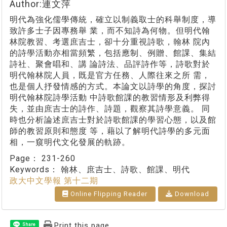
Author:連文萍
明代為強化儒學傳統，確立以制義取士的科舉制度，導
致許多士子因專務舉 業，而不知詩為何物。但明代翰
林院教習、考選庶吉士，卻十分重視詩歌，翰林 院內
的詩學活動亦相當頻繁，包括應制、例贈、館課、集結
詩社、聚會唱和、講 論詩法、品評詩作等，詩歌對於
明代翰林院人員，既是官方任務、人際往來之所 需，
也是個人抒發情感的方式。本論文以詩學的角度，探討
明代翰林院詩學活動 中詩歌館課的教習情形及利弊得
失，並由庶吉士的詩作、詩題，觀察其詩學意義。 同
時也分析論述庶吉士對於詩歌館課的學習心態，以及館
師的教習原則和態度 等，藉以了解明代詩學的多元面
相，一窺明代文化發展的軌跡。
Page：
231-260
Keywords：
翰林、庶吉士、詩歌、館課、明代
政大中文學報 第十二期
Online Flipping Reader
Download
Print this page
Share