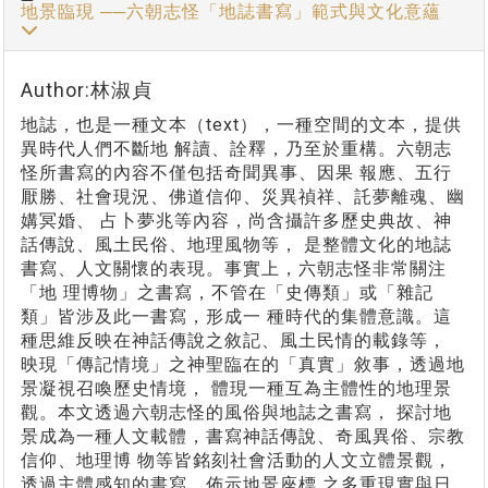
地景臨現 ──六朝志怪「地誌書寫」範式與文化意蘊
Author:林淑貞
地誌，也是一種文本（text），一種空間的文本，提供
異時代人們不斷地 解讀、詮釋，乃至於重構。六朝志
怪所書寫的內容不僅包括奇聞異事、因果 報應、五行
厭勝、社會現況、佛道信仰、災異禎祥、託夢離魂、幽
媾冥婚、 占卜夢兆等內容，尚含攝許多歷史典故、神
話傳說、風土民俗、地理風物等， 是整體文化的地誌
書寫、人文關懷的表現。事實上，六朝志怪非常關注
「地 理博物」之書寫，不管在「史傳類」或「雜記
類」皆涉及此一書寫，形成一 種時代的集體意識。這
種思維反映在神話傳說之敘記、風土民情的載錄等，
映現「傳記情境」之神聖臨在的「真實」敘事，透過地
景凝視召喚歷史情境， 體現一種互為主體性的地理景
觀。本文透過六朝志怪的風俗與地誌之書寫， 探討地
景成為一種人文載體，書寫神話傳說、奇風異俗、宗教
信仰、地理博 物等皆銘刻社會活動的人文立體景觀，
透過主體感知的書寫，佈示地景座標 之多重現實與日