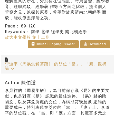
理解差異的所在，分別從在位態度、時局世變、經學教
育、經學純駁、經學著 作等五方面之比較，提出個人
管窺之見，以探其原委，希望對於廓清南北朝經學 面
貌，能收潦盡潭清之功。
Page：
89-120
Keywords：
南學 北學 經學史 南北朝經學
政大中文學報 第十二期
Online Flipping Reader
Download
李道平《周易集解纂疏》 的爻位「當」、「應」觀析
論
Author:陳伯适
李鼎祚的《周易集解》，為目前保存漢《易》的主要文
獻，也是對漢《易》 認識的最佳進路。《易》卦的陰
陽爻，以及其爻所處的爻位，為構成符號意象 思維的
重要成份，特別表現在爻位的「當」、「應」上。李道
平的爻位觀，在 「當」與「應」方面，其龐富多元之