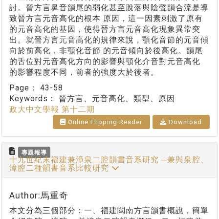
討。晉方言鼻音韻尾的弱化甚至脫落與陰聲韻合流是導
致晉方言元音高化的根本 原因，這一因素刺激了原有
的元音高化的基因，使得晉方言元音高化現象異常突
出。就晉方言元音高化的規律來說，顎化音節的元音傾
向於前高化，非顎化音節 的元音傾向於後高化。韻尾
的舌位對元音高化方向的影響與顎化介音對元音高化
的影響程度不同，前者的強度大於後者。
Page：
43-58
Keywords：
晉方言、元音高化、類型、原因
政大中文學報 第十二期
Online Flipping Reader
Download
專題報導
十九世紀末福建兼漳泉二腔韻書音系研究 ─兼與泉腔、
漳腔二種韻書音系比較研究
Author:馬重奇
本文分為三個部分：一、福建閩南方言韻書概說，簡單