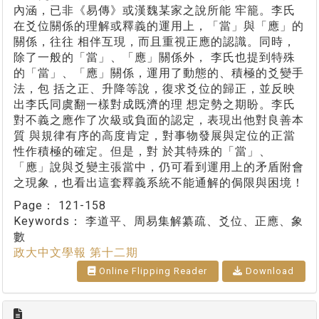
內涵，已非《易傳》或漢魏某家之說所能 牢籠。李氏
在爻位關係的理解或釋義的運用上，「當」與「應」的
關係，往往 相伴互現，而且重視正應的認識。同時，
除了一般的「當」、「應」關係外， 李氏也提到特殊
的「當」、「應」關係，運用了動態的、積極的爻變手
法，包 括之正、升降等說，復求爻位的歸正，並反映
出李氏同虞翻一樣對成既濟的理 想定勢之期盼。李氏
對不義之應作了次級或負面的認定，表現出他對良善本
質 與規律有序的高度肯定，對事物發展與定位的正當
性作積極的確定。但是，對 於其特殊的「當」、
「應」說與爻變主張當中，仍可看到運用上的矛盾附會
之現象，也看出這套釋義系統不能通解的侷限與困境！
Page：
121-158
Keywords：
李道平、周易集解纂疏、爻位、正應、象
數
政大中文學報 第十二期
Online Flipping Reader
Download