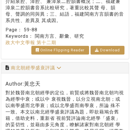
介紹泉腔、漳腔、 兼漳泉二腔韻書概況；二、福建兼
漳泉二腔韻書音系比較研究，著重比較其聲 母、韻
母、聲調的同與異；三、結語，福建閩南方言韻書的音
系共性、差異及 其成因。
Page：
59-88
Keywords：
閩南方言、辭彙、研究
政大中文學報 第十二期
Online Flipping Reader
Download
南北朝經學盛衰評議
Author:黃忠天
對於魏晉南北朝經學的定位，前賢或將魏晉南北朝均視
為經學中衰；或以中 衰視魏晉，以分立視南北朝；或
以南學盛而北學衰；或以北學盛而南學衰，所論 殊不
一致。本文以南北經學盛衰評議為題，即欲藉鳩合舊
籍，借助史料，重新省 視前賢評論南北經學「盛衰」
的妥切性，並藉由多元角度，瞭解諸家對南北朝經 學