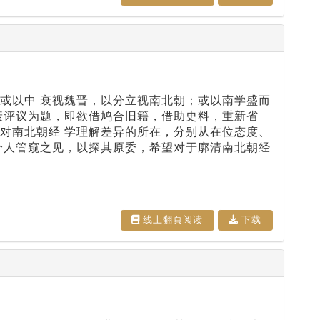
或以中 衰视魏晋，以分立视南北朝；或以南学盛而
衰评议为题，即欲借鸠合旧籍，借助史料，重新省
对南北朝经 学理解差异的所在，分别从在位态度、
个人管窥之见，以探其原委，希望对于廓清南北朝经
线上翻⾴阅读
下载