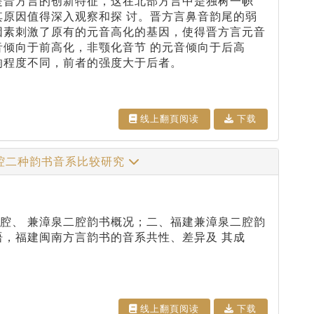
是晋方言的创新特征，这在北部方言中是独树一帜
其原因值得深入观察和探 讨。晋方言鼻音韵尾的弱
因素刺激了原有的元音高化的基因，使得晋方言元音
音倾向于前高化，非颚化音节 的元音倾向于后高
响程度不同，前者的强度大于后者。
线上翻⾴阅读
下载
腔二种韵书音系比较研究
腔、 兼漳泉二腔韵书概况；二、福建兼漳泉二腔韵
语，福建闽南方言韵书的音系共性、差异及 其成
线上翻⾴阅读
下载