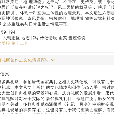
怪非常关注「地 理博物」之书写，不管在「史传类」或「杂
种思维反映在神话传说之叙记、风土民情的载录等， 映现「
历史情境， 体现一种互为主体性的地理景观。本文透过六朝
书写神话传说、奇风异俗、宗教信仰、地理博 物等皆铭刻社
标 之多重现实与日常生活之情境再现。
159-194
：
六朝志怪 地志书写 传记情境 虚实 盖娅假说
文学报 第十二期
典礼赋创作之文化情境探讨
吴仪凤
很多典礼赋，参酌唐代国家典礼之相关史料记载，可以有助于
典礼赋。本文从文士所处 的文化情境和创作心态入手，探讨
士大量创作典礼赋的背景和心境。从典礼赋的发展来看，唐代
代典礼赋能对应于实际的 唐代典礼礼目，命题广泛，触及的
的基本关键，多数典礼赋都涵摄着《礼记．月令》中的时令观
临典礼现场的事实存 在，这也将有助于我们重新去理解、看