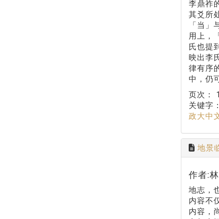
李鼎祚
其爻所
「当」
用上，
氏也提
映出李
律有序
中，仍
页次：
关键字
政大中
地景
作者:
地志，
内容不
内容，