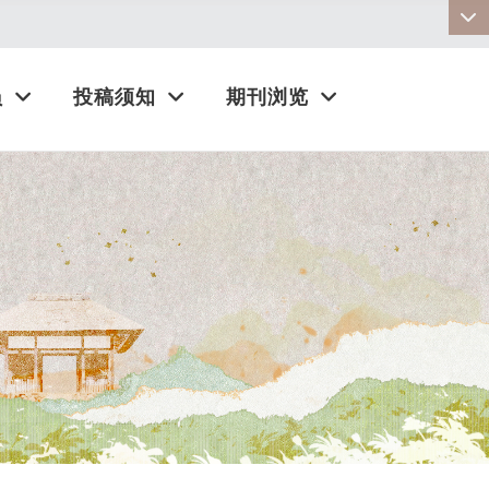
:::
员
投稿须知
期刊浏览