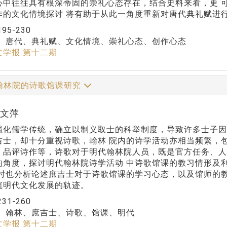
心中往往具有根深蒂固的崇礼心态存在，结合史料来看，更 
作的文化情境探讨 将有助于从此一角度重新对唐代典礼赋进
195-230
：
唐代、典礼赋、文化情境、崇礼心态、创作心态
文学报 第十二期
翰林院的诗歌馆课研究
连文萍
强化儒学传统，确立以制义取士的科举制度，导致许多士子因
吉士，却十分重视诗歌，翰林 院内的诗学活动亦相当频繁，
、品评诗作等，诗歌对于明代翰林院人员，既是官方任务、人
的角度，探讨明代翰林院诗学活动 中诗歌馆课的教习情形及
同时也分析论述庶吉士对于诗歌馆课的学习心态，以及馆师的
窥明代文化发展的轨迹。
231-260
：
翰林、庶吉士、诗歌、馆课、明代
文学报 第十二期