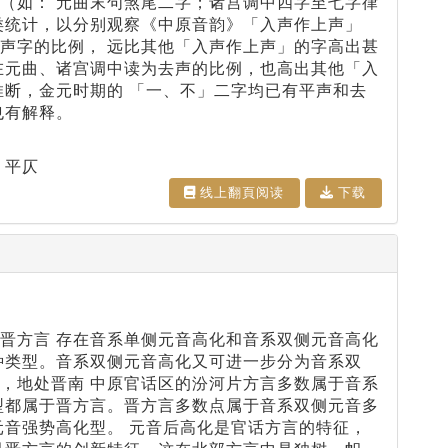
（如： 元曲末句煞尾二字；诸宫调中四字至七字律
类统计，以分别观察《中原音韵》「入声作上声」
声字的比例， 远比其他「入声作上声」的字高出甚
在元曲、诸宫调中读为去声的比例，也高出其他「入
推断，金元时期的 「一、不」二字均已有平声和去
也有解释。
、平仄
线上翻⾴阅读
下载
晋方言 存在音系单侧元音高化和音系双侧元音高化
种类型。音系双侧元音高化又可进一步分为音系双
，地处晋南 中原官话区的汾河片方言多数属于音系
型都属于晋方言。晋方言多数点属于音系双侧元音多
元音强势高化型。 元音后高化是官话方言的特征，