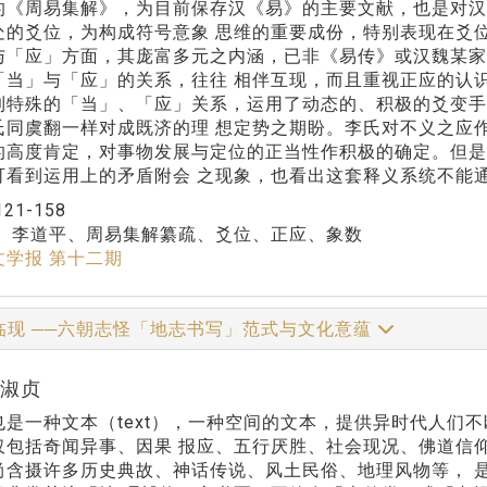
的《周易集解》，为目前保存汉《易》的主要文献，也是对汉
处的爻位，为构成符号意象 思维的重要成份，特别表现在爻
与「应」方面，其庞富多元之内涵，已非《易传》或汉魏某家
「当」与「应」的关系，往往 相伴互现，而且重视正应的认
到特殊的「当」、「应」关系，运用了动态的、积极的爻变手
氏同虞翻一样对成既济的理 想定势之期盼。李氏对不义之应
的高度肯定，对事物发展与定位的正当性作积极的确定。但是
可看到运用上的矛盾附会 之现象，也看出这套释义系统不能
121-158
：
李道平、周易集解纂疏、爻位、正应、象数
文学报 第十二期
临现 ──六朝志怪「地志书写」范式与文化意蕴
林淑贞
也是一种文本（text），一种空间的文本，提供异时代人们
仅包括奇闻异事、因果 报应、五行厌胜、社会现况、佛道信
尚含摄许多历史典故、神话传说、风土民俗、地理风物等， 