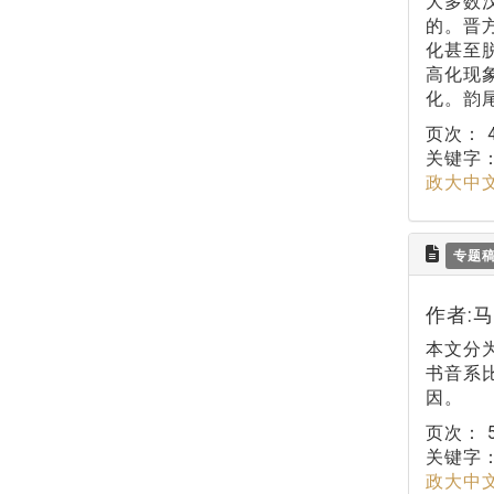
大多数
的。晋
化甚至
高化现
化。韵
页次：
关键字
政大中
专题
作者:
本文分
书音系
因。
页次：
关键字
政大中