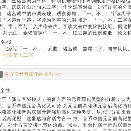
元曲、金诸宫调为材料，特别挑选语句中声调限定严格的格位
数字、仄仄连出之句末二字） 作为观察对象，进行详尽的分
曲、诸宫调中的声调表现。观察得知，「一、不」二字读为平
与「入声作平声」字读为平声的比例 接近；「一、不」二字
上声」字，而与「入声作去声」字读为去声的比例接近。据此
。 对元曲、金诸宫调中「一、不」读去声的比例偏低，论文
19-42
：
北京话「一、不」、元曲、诸宫调、煞尾二字、句末仄仄
文学报 第十二期
晋方言元音高化的类型
稿
乔全生
处于「孤立区域模式」的晋方言的元音高化类型的分析，认为
型。音系单侧元音高化又可分 为元音前高化和元音后高化两
多项高化和音系双侧元音强势高化两种类型。从地理分布来看
音后高化型，这显然与官话方言一 致。音系单侧元音前高化
化型。处于方言交接地带的汾西、兴县、五台则属于音系双侧