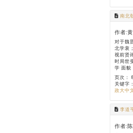
南北
作者:
对于魏
北学衰
视前贤
时局世
学 面
页次：
关键字
政大中
李道
作者: