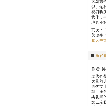
六朝志
识。这
视召唤
载体，
地景座
页次：
关键字
政大中
唐代
作者:
唐代有
大量的
唐代文
期。唐
典礼赋
文士亲