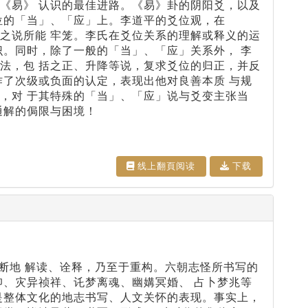
《易》 认识的最佳进路。《易》卦的阴阳爻，以及
位的「当」、「应」上。李道平的爻位观，在
之说所能 牢笼。李氏在爻位关系的理解或释义的运
识。同时，除了一般的「当」、「应」关系外， 李
法，包 括之正、升降等说，复求爻位的归正，并反
作了次级或负面的认定，表现出他对良善本质 与规
，对 于其特殊的「当」、「应」说与爻变主张当
通解的侷限与困境！
线上翻⾴阅读
下载
不断地 解读、诠释，乃至于重构。六朝志怪所书写的
仰、灾异祯祥、讬梦离魂、幽媾冥婚、 占卜梦兆等
是整体文化的地志书写、人文关怀的表现。事实上，