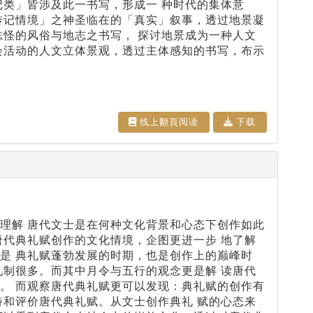
记类」皆涉及此一书写，形成一 种时代的集体意
传记情境」之神圣临在的「真实」叙事，透过地景凝
志怪的风俗与地志之书写， 探讨地景成为一种人文
会活动的人文立体景观，透过主体感知的书写，布示
线上翻⾴阅读
下载
理解 唐代文士是在何种文化背景和心态下创作如此
唐代典礼赋创作的文化情境，企图更进一步 地了解
是 典礼赋蓬勃发展的时期，也是创作上的巅峰时
礼制很多。而其中月令与五行的观念更是解 读唐代
。 而观察唐代典礼赋更可以发现：典礼赋的创作有
待和评价唐代典礼赋。从文士创作典礼 赋的心态来