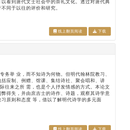
可以看到唐代文士社会中的崇礼文化。透过对唐代典
行不同于以往的评价和研究。
线上翻⾴阅读
下载
专务举 业，而不知诗为何物。但明代翰林院教习、
包括应制、例赠、馆课、集结诗社、聚会唱和、讲
际往来之所 需，也是个人抒发情感的方式。本论文
利弊得失，并由庶吉士的诗作、诗题，观察其诗学意
教习原则和态度 等，借以了解明代诗学的多元面
线上翻⾴阅读
下载