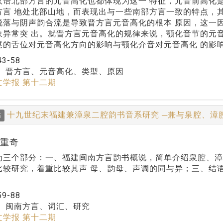
汉语北部方言的元音高化也都体现为这一 特征，元音前高化
方言 地处北部山地，而表现出与一些南部方言一致的特点，
脱落与阴声韵合流是导致晋方言元音高化的根本 原因，这一
象异常突 出。就晋方言元音高化的规律来说，颚化音节的元
尾的舌位对元音高化方向的影响与颚化介音对元音高化 的影
43-58
：
晋方言、元音高化、类型、原因
文学报 第十二期
十九世纪末福建兼漳泉二腔韵书音系研究 ─兼与泉腔、漳
稿
马重奇
为三个部分：一、福建闽南方言韵书概说，简单介绍泉腔、漳
比较研究，着重比较其声 母、韵母、声调的同与异；三、结
59-88
：
闽南方言、词汇、研究
文学报 第十二期