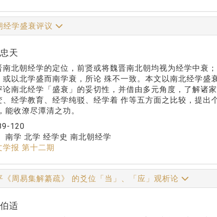
朝经学盛衰评议
黄忠天
晋南北朝经学的定位，前贤或将魏晋南北朝均视为经学中衰；
；或以北学盛而南学衰，所论 殊不一致。本文以南北经学盛
评论南北经学「盛衰」的妥切性，并借由多元角度，了解诸家
变、经学教育、经学纯驳、经学着 作等五方面之比较，提出
貌，能收潦尽潭清之功。
89-120
：
南学 北学 经学史 南北朝经学
文学报 第十二期
平《周易集解纂疏》 的爻位「当」、「应」观析论
陈伯适