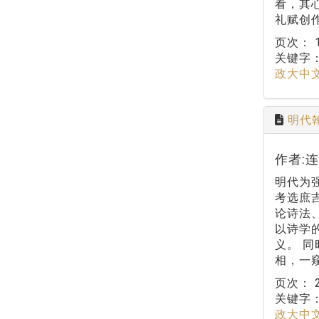
看，其
礼赋创
页次：
关键字
政大中
明代
作者:
明代为
考选庶
论诗法
以诗学
义。 
相，一
页次：
关键字
政大中