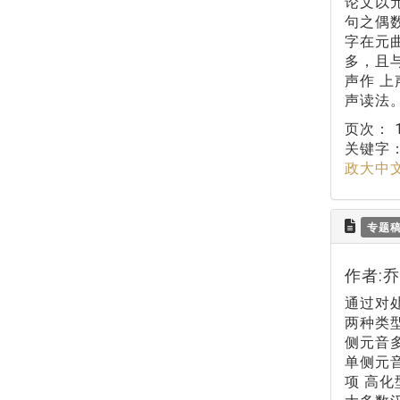
论文以
句之偶
字在元
多，且
声作 
声读法
页次：
关键字
政大中
专题
作者:
通过对
两种类
侧元音
单侧元
项 高