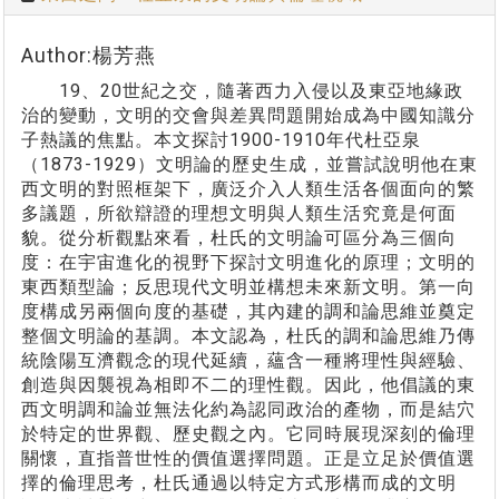
Author:楊芳燕
19、20世紀之交，隨著西力入侵以及東亞地緣政
治的變動，文明的交會與差異問題開始成為中國知識分
子熱議的焦點。本文探討1900-1910年代杜亞泉
（1873-1929）文明論的歷史生成，並嘗試說明他在東
西文明的對照框架下，廣泛介入人類生活各個面向的繁
多議題，所欲辯證的理想文明與人類生活究竟是何面
貌。從分析觀點來看，杜氏的文明論可區分為三個向
度：在宇宙進化的視野下探討文明進化的原理；文明的
東西類型論；反思現代文明並構想未來新文明。第一向
度構成另兩個向度的基礎，其內建的調和論思維並奠定
整個文明論的基調。本文認為，杜氏的調和論思維乃傳
統陰陽互濟觀念的現代延續，蘊含一種將理性與經驗、
創造與因襲視為相即不二的理性觀。因此，他倡議的東
西文明調和論並無法化約為認同政治的產物，而是結穴
於特定的世界觀、歷史觀之內。它同時展現深刻的倫理
關懷，直指普世性的價值選擇問題。正是立足於價值選
擇的倫理思考，杜氏通過以特定方式形構而成的文明