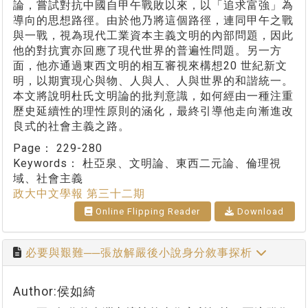
論，嘗試對抗中國自甲午戰敗以來，以「追求富強」為
導向的思想路徑。由於他乃將這個路徑，連同甲午之戰
與一戰，視為現代工業資本主義文明的內部問題，因此
他的對抗實亦回應了現代世界的普遍性問題。另一方
面，他亦通過東西文明的相互審視來構想20 世紀新文
明，以期實現心與物、人與人、人與世界的和諧統一。
本文將說明杜氏文明論的批判意識，如何經由一種注重
歷史延續性的理性原則的涵化，最終引導他走向漸進改
良式的社會主義之路。
Page：
229-280
Keywords：
杜亞泉、文明論、東西二元論、倫理視
域、社會主義
政大中文學報 第三十二期
Online Flipping Reader
Download
必要與艱難──張放解嚴後小說身分敘事探析
Author:侯如綺