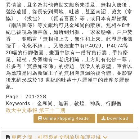
異情節，且多為其他傳世文獻所未提及。無相入唐後，
聲跡遠播，從長安到蜀地、吐蕃，甚至南詔，藏文《韋
協》、《拔協》、《賢者喜宴》等，或日本有鄰館藏
《南詔圖傳》等文獻均可見金和尚的蹤跡。無相在8世
紀已被視為佛菩薩，如所到州縣，「家家懸幡，戶戶焚
香」，並唱言「無相和上去，無住和上來。此即是佛佛
授手，化化不絕」。又敦煌畫中有P.4029、P.4074等
20幅的行腳僧圖，畫面中除有一僧背負行囊，手持麈
尾、錫杖，身旁總有一老虎相隨，上方則有化佛一尊，
並多有「寶勝如來佛」的榜題，該僧人的原型，筆者以
為應該是同為新羅王子的無相與無漏的複合體，並影響
後來約形成於13 世紀的吐蕃十八羅漢中的達摩多羅形
象。
Page：
201-228
Keywords：
金和尚、無漏、敦煌、神異、行腳僧
政大中文學報 第三十二期
Online Flipping Reader
Download
東西之間：杜亞泉的文明論與倫理視域