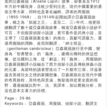
造的亞森羅蘋（Arsène Lupin）故事，卻要直至1912
年方於中國現身，且較少受到注意。現代中國重要的通
俗文學大家，同時也是著名編輯、譯者的周瘦鵑
（1895-1968），自1914年起開始譯介亞森羅蘋故
事，稱之為「胠篋之王」，直至二、三○年代，他更陸
續翻譯了數十篇亞森羅蘋故事，稱道亞森羅蘋小說妙不
可言，不但能當偵探小說讀，更可看作是武俠小說，並
主導了《亞森羅蘋案全集》的推出，貢獻可謂最力。通
過周瘦鵑的潤飾、改寫與翻譯，「紳士怪盜」
（gentleman cambrioleur）亞森羅蘋旅行至中國，變
身為「智勇雙全」的「義俠」，建構出獨特的俠盜想
像。從法國到上海，從「劇盜」到「義俠」，周瘦鵑的
亞森羅蘋翻譯小說融合了西方偵探小說及傳統俠義小說
的元素，為當時的讀者營造出了一片都市江湖，洋溢著
蘊含英雄兒女之情的家國想像。亞森羅蘋在近現代中國
的奇異旅程，其特色與意涵，無疑值得從更全面的視
野，通過細膩比對中、法、英譯本，加以爬梳分析，而
這也是本文著力的目標。
Page：
39-86
Keywords：
亞森羅蘋、周瘦鵑、偵探小說、翻譯文