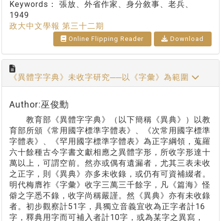
Keywords：
張放、外省作家、身分敘事、老兵、
1949
政大中文學報 第三十二期
Online Flipping Reader
Download
《異體字字典》未收字研究──以《字彙》為範圍
Author:巫俊勳
教育部《異體字字典》（以下簡稱《異典》）以教
育部所頒《常用國字標準字體表》、《次常用國字標準
字體表》、《罕用國字標準字體表》為正字綱領，蒐羅
六十餘種古今字書文獻相應之異體字形，所收字形達十
萬以上，可謂空前。然亦或偶有遺漏者，尤其三表未收
之正字，則《異典》亦多未收錄，或仍有可資補綴者。
明代梅膺祚《字彙》收字三萬三千餘字，凡《篇海》怪
僻之字悉不錄，收字尚稱嚴謹。然《異典》亦有未收錄
者。初步觀察計51字，具獨立音義宜收為正字者計16
字，釋典用字而可補入者計10字，或為某字之異寫，