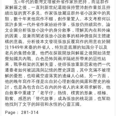
五○年代的臺灣文壇被外省作家所把持，而這群作
家解嚴之後，一直到新世紀還能保持豐沛創作量並且持
續出版的實不多見。作家張放屬這群外省小說家中的異
類，數十年來他寫作不輟，創作量驚人。本文考察何以
當許多第一代外省作家紛紛停筆，張放仍持續寫作。論
文企圖分析張放小說中的身分敘事，理解其內在和外緣
的因素，並兼而闡述張放小說敘事的精神價值與主體建
構的意義。分析後本文發現張放反覆寫作的用意在於關
注1949年來臺的外省人，特別是底層的知識分子以及
老兵的集體命運。他們在探親開放與解嚴之後開始清楚
覺知國共內戰、白色恐怖與兩岸隔絕所帶來的惡性結
果，戰爭框架的瓦解失靈，使得張放重新思索他們一代
遷臺者如何被認識與記憶的歷史課題，其中充滿不被理
解的憂愁，也暗藏空虛落寞的邊緣人心緒。另一方面，
他的晚年寫作不僅是出自於心理創傷的揭露和歷史的檢
討，也是為包含自己在內的外省人的未來尋求解答。他
自敘事中重建了「老芋仔」熱情、樸實的形象，積極、
勤奮、感恩的「替代故事」成為張放的桃花源，也幫助
他找到了文字的歸宿和永恆的心靈王國。
Page：
281-314