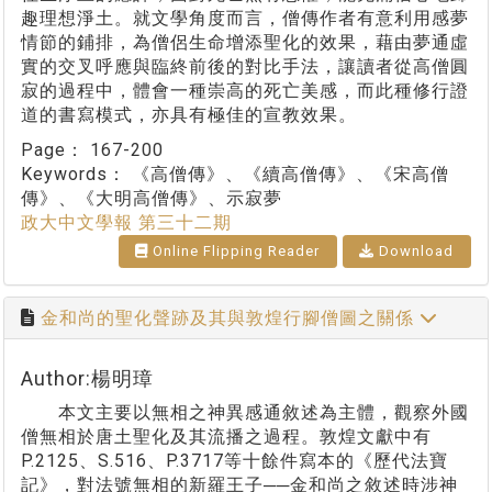
趣理想淨土。就文學角度而言，僧傳作者有意利用感夢
情節的鋪排，為僧侶生命增添聖化的效果，藉由夢通虛
實的交叉呼應與臨終前後的對比手法，讓讀者從高僧圓
寂的過程中，體會一種崇高的死亡美感，而此種修行證
道的書寫模式，亦具有極佳的宣教效果。
Page：
167-200
Keywords：
《高僧傳》、《續高僧傳》、《宋高僧
傳》、《大明高僧傳》、示寂夢
政大中文學報 第三十二期
Online Flipping Reader
Download
金和尚的聖化聲跡及其與敦煌行腳僧圖之關係
Author:楊明璋
本文主要以無相之神異感通敘述為主體，觀察外國
僧無相於唐土聖化及其流播之過程。敦煌文獻中有
P.2125、S.516、P.3717等十餘件寫本的《歷代法寶
記》，對法號無相的新羅王子──金和尚之敘述時涉神