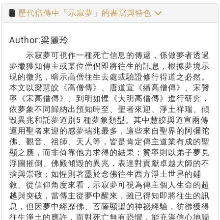
歷代僧傳中「示寂夢」的書寫與特色
Author:梁麗玲
示寂夢可視作一種死亡信息的傳遞，係做夢者透過
夢徵獲知傳主或某位僧侶即將往生的訊息，根據夢境示
現的徵兆，暗示高僧往生去處或驗證修行得道之必然。
本文以梁慧皎《高僧傳》、唐道宣《續高僧傳》、宋贊
寧《宋高僧傳》、到明如惺《大明高僧傳》進行研究，
依夢象不同歸納出預知時至、聖者來迎、淨土祥瑞、傾
毀異兆和託夢道別5 種夢象類型。其中慧皎與道宣兩傳
運用聖者來迎的感夢瑞兆最多，這些來自聖界的阿彌陀
佛、觀音、祖師、天人等，皆是肯定傳主道業有成的聖
顯之應，而非倚靠他力求得的結果；贊寧則以弟子夢見
浮圖摧倒、佛殿傾毀的異兆，表達對貢獻卓越大師的不
捨與崇敬；如惺則著墨於念佛往生西方淨土世界的鋪
敘。從信仰角度來看，示寂夢可視為傳主個人生命的超
越與突破，當傳主從夢中醒來，雖已得知即將往生的訊
息，但因夢中經歷佛、菩薩顯聖的神祕經驗，彷彿獲得
往生淨土的應許，面對死亡無有恐懼，能充滿信心地歸