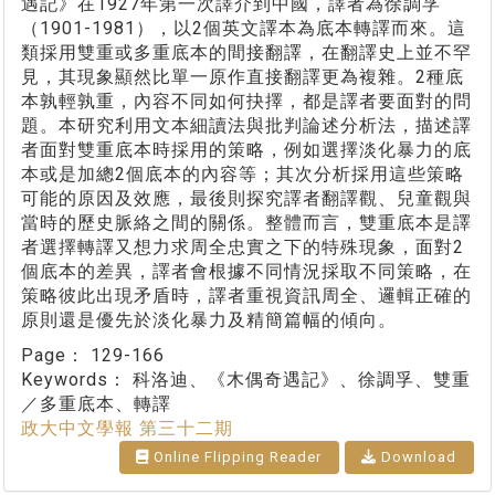
遇記》在1927年第一次譯介到中國，譯者為徐調孚
（1901-1981），以2個英文譯本為底本轉譯而來。這
類採用雙重或多重底本的間接翻譯，在翻譯史上並不罕
見，其現象顯然比單一原作直接翻譯更為複雜。2種底
本孰輕孰重，內容不同如何抉擇，都是譯者要面對的問
題。本研究利用文本細讀法與批判論述分析法，描述譯
者面對雙重底本時採用的策略，例如選擇淡化暴力的底
本或是加總2個底本的內容等；其次分析採用這些策略
可能的原因及效應，最後則探究譯者翻譯觀、兒童觀與
當時的歷史脈絡之間的關係。整體而言，雙重底本是譯
者選擇轉譯又想力求周全忠實之下的特殊現象，面對2
個底本的差異，譯者會根據不同情況採取不同策略，在
策略彼此出現矛盾時，譯者重視資訊周全、邏輯正確的
原則還是優先於淡化暴力及精簡篇幅的傾向。
Page：
129-166
Keywords：
科洛迪、《木偶奇遇記》、徐調孚、雙重
／多重底本、轉譯
政大中文學報 第三十二期
Online Flipping Reader
Download