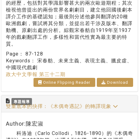
的經歷，包括對其學識影響甚大的兩次歐遊期程；其次
檢視他曾提出的兩份世界名劇劇目，建立他回國後劇本
譯介工作的基礎認知；最後則分述他參與翻譯的20種
歐洲戲劇，嘗試將其分類，並提出若干涉及版本、翻譯
動機、原劇出處的分析。綜觀宋春舫自1919年至1937
年的戲劇翻譯工作，多樣性和當代性實為最主要的特
質。
Page：
87-128
Keywords：
宋春舫、未來主義、表現主義、臘皮虛、
中國現代戲劇
政大中文學報 第三十二期
Online Flipping Reader
Download
專題報導
雙重底本的抉擇：《木偶奇遇記》的轉譯現象
Author:陳宏淑
科洛迪（Carlo Collodi，1826-1890）的《木偶奇