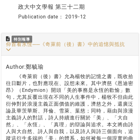
政大中文學報 第三十二期
Publication date：
2019-12
特別報導
仰首看永恆──《奇萊前（後）書》中的追憶與抵抗
Author:鄭毓瑜
《奇萊前（後）書》允為楊牧的記憶之書，既收拾
往日斷片，也對應現在、設想未來。其中濟慈《恩迪密
昂》（Endymion）開頭「美的事務是永恆的歡愉」數
句，尤其反覆出現在不同的人生事件中，楊牧不但由此
衍伸對於浪漫主義正面價值的維護，濟慈之外，還廣泛
論及華茨華斯、拜倫、雪萊、葉慈；同時，藉由與浪漫
主義詩人的對話，詩人持續進行關於「美」、「大自
然」、「永恆」、「真理」的辯論與追求。本文將由詩
人與大自然、詩人與自我，以及詩人與詩三個面向，追
蹤這衍生多端的「美」的體系，如何被每一個現實的曲