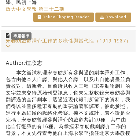
學、民初上海
政大中文學報 第三十二期
Online Flipping Reader
Download
專題報導
宋春舫戲劇譯介工作的多樣性與當代性（1919-1937）
Author:鍾欣志
本文嘗試梳理宋春舫所有參與過的劇本譯介工作，
包含由他本人自譯、與他人合譯，以及出自他規畫並負
責校對、編輯者。目前所見收入三種《宋春舫論劇》的
文字並未交待原始刊登訊息，也未完整收錄宋春舫參與
翻譯過的全部劇本；透過近現代報刊所留下的資料，我
們得以並置多種宋春舫的重要論著和譯著，彼此參照，
進行更為細緻的脈絡化考察。據本文統計，若不論是否
完稿，宋春舫曾經參與譯介的戲劇共計20種，其中由
他自行翻譯的有16種。為掌握宋春舫戲劇譯介工作的
背景，本文先行查考他自上海求學至擔任北京大學教授