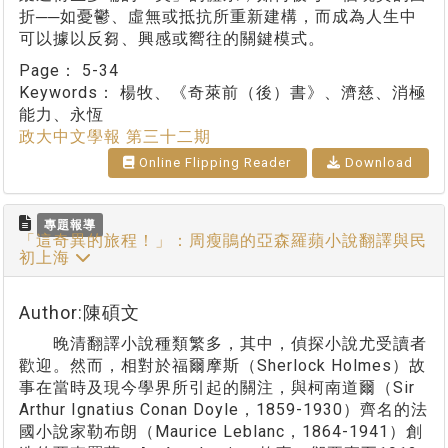
折──如憂鬱、虛無或抵抗所重新建構，而成為人生中
可以據以反芻、興感或嚮往的關鍵模式。
Page：
5-34
Keywords：
楊牧、《奇萊前（後）書》、濟慈、消極
能力、永恆
政大中文學報 第三十二期
Online Flipping Reader
Download
專題報導
「這奇異的旅程！」：周瘦鵑的亞森羅蘋小說翻譯與民
初上海
Author:陳碩文
晚清翻譯小說種類繁多，其中，偵探小說尤受讀者
歡迎。然而，相對於福爾摩斯（Sherlock Holmes）故
事在當時及現今學界所引起的關注，與柯南道爾（Sir
Arthur Ignatius Conan Doyle，1859-1930）齊名的法
國小說家勒布朗（Maurice Leblanc，1864-1941）創