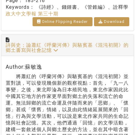
Page：
185-216
Keywords：
《詩經》、錢鍾書、《管錐編》、詮釋學
政大中文學報 第三十期
Online Flipping Reader
Download
詩與史：論蕭紅《呼蘭河傳》與駱賓基《混沌初開》的
鄉土書寫與社會記憶
Author:蘇敏逸
將蕭紅的《呼蘭河傳》與駱賓基的《混沌初開》並
置對讀，可以發現幾個新的觀察視點：首先，「九一八
事變」之後，東北即淪為日本殖民地，東北作家因此比
中國其它地方的作家更早面對鄉土的失落和流亡的命
運。無法歸鄉的流亡命運及伴隨而來的「思鄉」、「懷
鄉」甚或「懷舊」情緒，以及由此情緒延展開來的「回
憶」行為與文學活動，可以說是東北作家共同的生命記
憶與社會記憶。其次，他們通過「回憶」的文學活動，
建構一套敘述個人與鄉土歷史的方法，並在其中暗含著