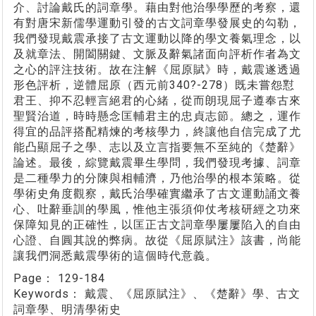
介、討論戴氏的詞章學。藉由對他治學學歷的考察，還
有對唐宋新儒學運動引發的古文詞章學發展史的勾勒，
我們發現戴震承接了古文運動以降的學文養氣理念，以
及就章法、開闔關鍵、文脈及辭氣諸面向評析作者為文
之心的評注技術。故在注解《屈原賦》時，戴震遂透過
形色評析，逆體屈原（西元前340?-278）既未嘗怨懟
君王、抑不忍輕言絕君的心緒，從而朗現屈子遵奉古來
聖賢治道，時時懸念匡輔君主的忠貞志節。總之，運作
得宜的品評搭配精煉的考核學力，終讓他自信完成了尤
能凸顯屈子之學、志以及立言指要無不至純的《楚辭》
論述。最後，綜覽戴震畢生學問，我們發現考據、詞章
是二種學力的分陳與相輔濟，乃他治學的根本策略。從
學術史角度觀察，戴氏治學確實繼承了古文運動誦文養
心、吐辭垂訓的學風，惟他主張須仰仗考核研經之功來
保障知見的正確性，以匡正古文詞章學屢屢陷入的自由
心證、自圓其說的弊病。故從《屈原賦注》該書，尚能
讓我們洞悉戴震學術的這個時代意義。
Page：
129-184
Keywords：
戴震、《屈原賦注》、《楚辭》學、古文
詞章學、明清學術史