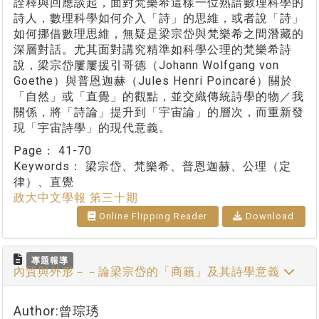
詮釋與回應談起，面對梵樂希這樣一位熟諳數理科學的
詩人，數理科學如何介入「詩」的思維，或者說「詩」
如何挪借數理思維，無疑是梁宗岱與梵樂希之間潛藏的
深層對話。尤其面對講究精準如科學公理的梵樂希詩
說，梁宗岱屢屢援引哥德（Johann Wolfgang von
Goethe）與普恩迦赫（Jules Henri Poincaré）關於
「自然」或「直覺」的觀點，並交織傳統詩學的物／我
關係，將「詩論」提升到「宇宙論」的層次，而重新發
現「宇宙詩學」的現代意義。
Page：
41-70
Keywords：
梁宗岱、梵樂希、普恩迦赫、公理（定
律）、直覺
政大中文學報 第三十期
Online Flipping Reader
Download
專題報導
內質與外形－－論梁宗岱的「商籟」及其詩學意義
Author:曾琮琇