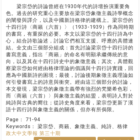
梁宗岱的詩論曾經在1930年代的詩壇扮演重要角
色。過去的研究重心主要放在梁宗岱象徵主義詩學概念
的闡發與譯介，以及中國新詩格律的建構上。梁宗岱的
十四行詩〈商籟（六首）〉（1933-1939）作為同時期
的書寫，有重探的必要。本文以梁宗岱的十四行詩為中
心，結合詩歌論述，討論它們相互支援、呼應的具體連
結。全文由三個部分組成：首先討論梁宗岱十四行詩的
書寫意義，指出「商籟」的命名有明顯承繼傳統的意
向，以及其在十四行詩史中的象徵意義；其次，具體觀
察梁宗岱如何經由格律理論的倡議與十四行詩實踐，回
應為中國新詩的困境；最後，討論後期象徵主義理論如
何引發書寫上的詩意與衝突。經由這三個部分的討論，
本文發現，梁宗岱的象徵主義帶有強烈的梵樂希色彩，
而〈商籟（六首）〉與象徵主義的結盟，表明詩人對於
純詩與古典的嚮往；從詩史角度來看，梁宗岱更新了漢
語十四行詩與象徵主義的關係，但亦有所侷限。
Page：
71-94
Keywords：
梁宗岱、商籟、象徵主義、純詩、格律
政大中文學報 第三十期