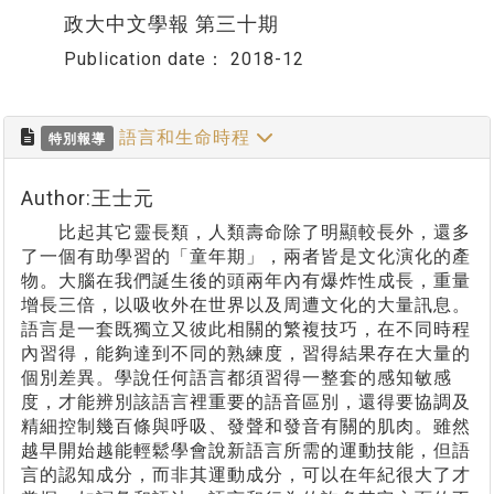
政大中文學報 第三十期
Publication date：
2018-12
語言和生命時程
特別報導
Author:王士元
比起其它靈長類，人類壽命除了明顯較長外，還多
了一個有助學習的「童年期」，兩者皆是文化演化的產
物。大腦在我們誕生後的頭兩年內有爆炸性成長，重量
增長三倍，以吸收外在世界以及周遭文化的大量訊息。
語言是一套既獨立又彼此相關的繁複技巧，在不同時程
內習得，能夠達到不同的熟練度，習得結果存在大量的
個別差異。學說任何語言都須習得一整套的感知敏感
度，才能辨別該語言裡重要的語音區別，還得要協調及
精細控制幾百條與呼吸、發聲和發音有關的肌肉。雖然
越早開始越能輕鬆學會說新語言所需的運動技能，但語
言的認知成分，而非其運動成分，可以在年紀很大了才