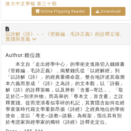
政大中文學報 第三十期
Online Flipping Reader
Download
以詩解《詩》－－《管錐編．毛詩正義》的詮釋立場、
實踐與意義
Author:賴位政
本文自「走出經學中心」的學術史進路切入錢鍾書
《管錐編．毛詩正義》，揭櫫錢氏從「以經解經」到
「以詩解《詩》」的經典重構命題。整合地評述其藉溯
本六義而形成「《詩》之為詩」的文本觀，以「詩藝」
解《詩》的詮釋策略，以及辨析「含蓄─寄託」、「取
足於己─別求外物」而高舉的「尊本文，首含蓄」之詮
釋實踐。從而澄清看似零碎的札記，其實隱含如何在經
學衰落時代藉文學重新昂揚《詩經》之經典地位的學術
使命，並以「考史─說教─談藝」為框架，指出其有別
於考證家與經學家的獨特《詩經》詮釋史定位。