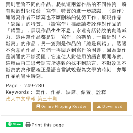
實則意旨不同的作品。爬梳這兩篇作品的不同特質，將
有助於對郭松棻「寫作」特質的進一步認識。〈寫作〉
通過寫作者不斷寫也不斷刪稿的徒勞工作，展現作品
「缺席」的特質。〈論寫作〉描繪讀者詮釋對作品的
「錯置」，展現作品生生不息，永遠有話待說的創造威
力。這兩篇作品都是對「寫作」的斟酌，一篇針對「不
斷寫」的作品，另一篇則是作品的「總是寫錯」。透過
不合意的作品，它們一再回返到寫作的困難，因為寫作
是溝通的不斷受阻，它迫使人對使用的語言展開考察。
這種由再三思考語言所導致的找不到語言、不斷改又不
斷寫的寫作歷程正是語言嘗試蛻變為文學的時刻，亦即
作品的誕生時刻。
Page：
249-280
Keywords：
寫作、作品、缺席、錯置、詮釋
政大中文學報 第三十期
Online Flipping Reader
Download
Print this page
Share