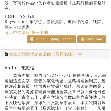
說，寄寓於作品中的作者心靈體驗才是其終極的旨趣所
在。
Page：
95-128
Keywords：
梁宗岱、體驗批評、走內線的路、純詩、
詩人－批評家
政大中文學報 第三十期
Online Flipping Reader
Download
從古文詞章學論戴震的《屈原賦注》
Author:陳志信
眾所周知，戴震（1724-1777）長於考據，其治學
每能追溯文字、聲音的演化軌迹，且務與名物制度、經
傳注疏相參覈，從而獲得豐碩的成績。然須留意的是，
戴震亮眼的考據表現實未能掩蓋其文章成就：像他出色
的時文、古文寫作，還有對諸名文做出的豐富評述，無
不反映他紮實、深厚的古文詞章學素養。本文試圖就戴
震青年時期的著作《屈原賦注》（含《初稿》），來引