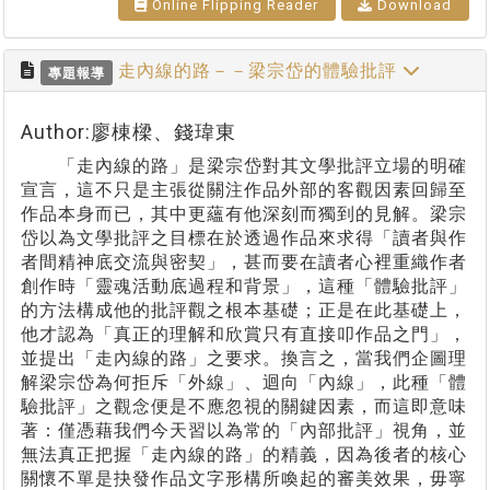
Online Flipping Reader
Download
走內線的路－－梁宗岱的體驗批評
專題報導
Author:廖棟樑、錢瑋東
「走內線的路」是梁宗岱對其文學批評立場的明確
宣言，這不只是主張從關注作品外部的客觀因素回歸至
作品本身而已，其中更蘊有他深刻而獨到的見解。梁宗
岱以為文學批評之目標在於透過作品來求得「讀者與作
者間精神底交流與密契」，甚而要在讀者心裡重織作者
創作時「靈魂活動底過程和背景」，這種「體驗批評」
的方法構成他的批評觀之根本基礎；正是在此基礎上，
他才認為「真正的理解和欣賞只有直接叩作品之門」，
並提出「走內線的路」之要求。換言之，當我們企圖理
解梁宗岱為何拒斥「外線」、迴向「內線」，此種「體
驗批評」之觀念便是不應忽視的關鍵因素，而這即意味
著：僅憑藉我們今天習以為常的「內部批評」視角，並
無法真正把握「走內線的路」的精義，因為後者的核心
關懷不單是抉發作品文字形構所喚起的審美效果，毋寧