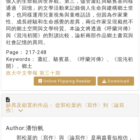
個人的生命觀與世界觀。第三，儘管蕭紅與駱賓基同樣
通過「回憶」的文學活動來記錄個人生命與建構鄉土世
界，也同樣運用兒童視角與童稚話語，但因為作家秉
性、成長經驗和生命感覺的差異，兩位作家呈現截然不
同的鄉土空間與文學特質。本論文將透過《呼蘭河傳》
與《混沌初開》的對讀比較，論析兩部作品鄉土書寫與
社會記憶的異同。
Page：
217-248
Keywords：
蕭紅、駱賓基、《呼蘭河傳》、《混沌初
開》、鄉土
政大中文學報 第三十期
Online Flipping Reader
Download
缺席及錯置的作品： 從郭松棻的〈寫作〉到〈論寫
作〉
Author:潘怡帆
郭松棻的〈寫作〉與〈論寫作〉是兩篇看似相仿，