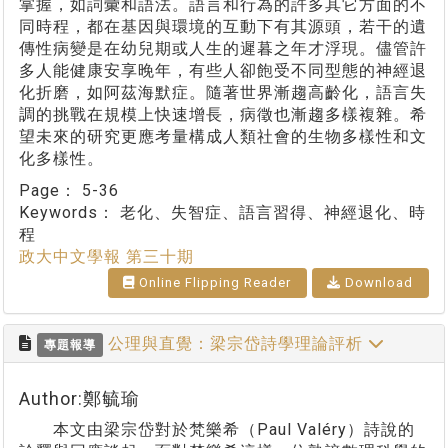
掌握，如詞彙和語法。語言和行為的許多其它方面的不
同時程，都在基因與環境的互動下有其源頭，若干的遺
傳性病變是在幼兒期或人生的遲暮之年才浮現。儘管許
多人能健康安享晚年，有些人卻飽受不同型態的神經退
化折磨，如阿茲海默症。隨著世界漸趨高齡化，語言失
調的挑戰在規模上快速增長，病徵也漸趨多樣複雜。希
望未來的研究更應考量構成人類社會的生物多樣性和文
化多樣性。
Page：
5-36
Keywords：
老化、失智症、語言習得、神經退化、時
程
政大中文學報 第三十期
Online Flipping Reader
Download
公理與直覺：梁宗岱詩學理論評析
專題報導
Author:鄭毓瑜
本文由梁宗岱對於梵樂希（Paul Valéry）詩說的