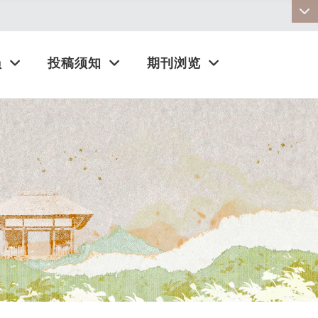
:::
员
投稿须知
期刊浏览