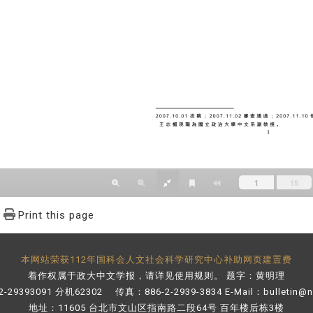
Print this page
本网站荣获112年国科会人文社会科学研究中心补助网页建置费
着作权属于政大中文学报，请详见
使用规则
。 题字：黄明理
-29393091 分机62302 传真：886-2-2939-3834 E-Mail：
bulletin@
地址：11605 台北市文山区指南路二段64号 百年楼后栋3楼