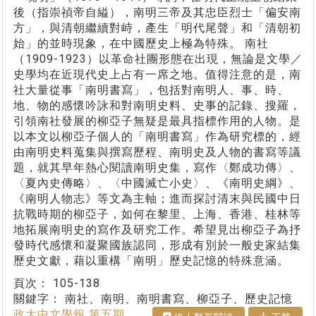
後（指崇禎帝自縊），南明三帝及其忠臣烈士「偏安南
方」，與清朝繼續對峙，產生「明代尾聲」和「清朝初
始」的並時現象，在中國歷史上極為特殊。 南社
（1909-1923）以革命社團形態在出現，無論是文學／
史學均在近現代史上占有一席之地。值得注意的是，南
社大量從事「南明書寫」，包括對南明人、事、時、
地、物的感懷吟詠和對南明史料、史事的記錄、搜羅，
引領南社發展的柳亞子無疑是最具指標作用的人物。是
以本文以柳亞子個人的「南明書寫」作為研究標的，經
由南明史料蒐集與撰寫歷程、南明史及人物的書寫等議
題，就其早年熱心閱讀南明史集，寫作〈鄭成功傳〉、
〈夏內史傳略〉、〈中國滅亡小史〉、《南明史綱》、
《南明人物志》等文為主軸；進而探討清末與民國中日
抗戰時期的柳亞子，如何在黎里、上海、香港、桂林等
地拓展南明史的寫作及研究工作。希望見出柳亞子為抒
發時代感懷和凝聚國族認同，形成有別於一般史家結集
歷史文獻，藉以重構「南明」歷史記憶的特殊意涵。
頁次：
105-138
關鍵字：
南社、南明、南明書寫、柳亞子、歷史記憶
政大中文學報 第五期