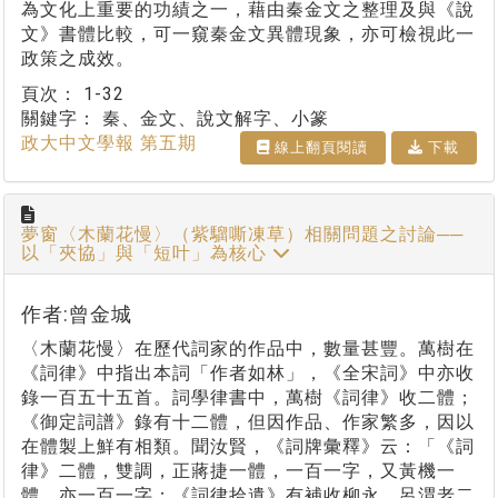
為文化上重要的功績之一，藉由秦金文之整理及與《說
文》書體比較，可一窺秦金文異體現象，亦可檢視此一
政策之成效。
頁次：
1-32
關鍵字：
秦、金文、說文解字、小篆
政大中文學報 第五期
線上翻⾴閱讀
下載
夢窗〈木蘭花慢〉（紫騮嘶凍草）相關問題之討論──
以「夾協」與「短叶」為核心
作者:曾金城
〈木蘭花慢〉在歷代詞家的作品中，數量甚豐。萬樹在
《詞律》中指出本詞「作者如林」，《全宋詞》中亦收
錄一百五十五首。詞學律書中，萬樹《詞律》收二體；
《御定詞譜》錄有十二體，但因作品、作家繁多，因以
在體製上鮮有相類。聞汝賢，《詞牌彙釋》云：「《詞
律》二體，雙調，正蔣捷一體，一百一字，又黃機一
體，亦一百一字；《詞律拾遺》有補收柳永、呂渭老二