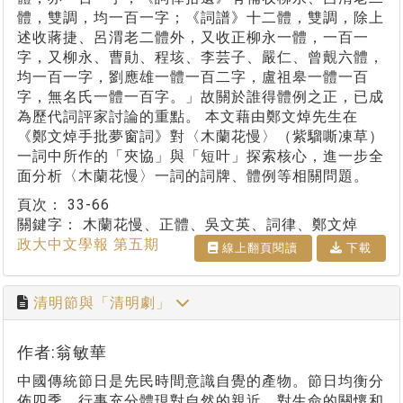
體，雙調，均一百一字；《詞譜》十二體，雙調，除上
述收蔣捷、呂渭老二體外，又收正柳永一體，一百一
字，又柳永、曹勛、程垓、李芸子、嚴仁、曾覿六體，
均一百一字，劉應雄一體一百二字，盧祖皋一體一百
字，無名氏一體一百字。」故關於誰得體例之正，已成
為歷代詞評家討論的重點。 本文藉由鄭文焯先生在
《鄭文焯手批夢窗詞》對〈木蘭花慢〉（紫騮嘶凍草）
一詞中所作的「夾協」與「短叶」探索核心，進一步全
面分析〈木蘭花慢〉一詞的詞牌、體例等相關問題。
頁次：
33-66
關鍵字：
木蘭花慢、正體、吳文英、詞律、鄭文焯
政大中文學報 第五期
線上翻⾴閱讀
下載
清明節與「清明劇」
作者:翁敏華
中國傳統節日是先民時間意識自覺的產物。節日均衡分
佈四季，行事充分體現對自然的親近、對生命的關懷和