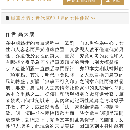
線上翻⾴閱讀
下載
鐵筆柔情：近代篆印世界的女性側影
作者:高大威
在中國藝術的發展過程中，篆刻一向以男性為中心，女
性印人寥寥而居於邊緣位置，其參與人數不僅遠低於男
性，亦遠低於女性的詩人、畫家。究竟可考的女性印人
有哪些？身份為何？從事篆印者的兩性比例大概是多
少？這些問題一直缺乏專門探討，亦即本文期以補闕的
一項重點。其次，明代中葉以降，文人親自操刀篆刻的
風氣轉盛，所謂「無事不可入印」之閒章亦隨而蓬勃發
展，那麼，男性印人之柔情寄託於篆印的風貌若何？此
為本文重點之二。從傳世印譜與相關文獻普遍考察，筆
者發現四個世紀以來，其內容刻記兩性繾綣之情者微乎
其微，有之，或出以含蓄手法，或彰顯情義而抑制情
欲。明、清時期在兩性情欲方面，詩文戲曲明顯呈現開
放趨勢，對照之下，閒章文本則甚為保守，民國後，女
性印人增多，此現象卻未見突破，因知篆刻本身即藏有