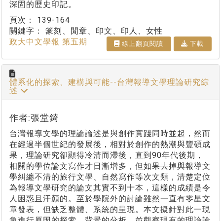
深固的歷史印記。
頁次：
139-164
關鍵字：
篆刻、閒章、印文、印人、女性
政大中文學報 第五期
線上翻⾴閱讀
下載
體系化的探索、建構與可能--台灣報導文學理論研究綜
述
作者:張堂錡
台灣報導文學的理論論述是與創作實踐同時並起，然而
在經過半個世紀的發展後，相對於創作的熱潮與豐碩成
果，理論研究卻顯得冷清而滯後，直到90年代後期，
相關的學位論文寫作才日漸增多，但如果去掉與報導文
學糾纏不清的旅行文學、自然寫作等次文類，清楚定位
為報導文學研究的論文其實不到十本，這樣的成績是令
人困惑且汗顏的。至於學院外的討論雖然一直有零星文
章發表，但缺乏整體、系統的呈現。本文擬針對此一現
象進行原因的探索，背景的分析，並觀察現有的理論論