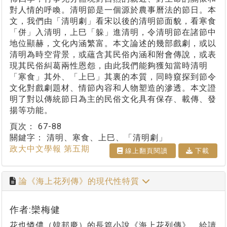
對人情的呼喚。清明節是一個源於農事曆法的節日。本
文，我們由「清明劇」看宋以後的清明節面貌，看寒食
「併」入清明，上巳「躲」進清明，令清明節在諸節中
地位顯赫，文化內涵繁富。本文論述的幾部戲劇，或以
清明為時空背景，或蘊含其民俗內涵和附會傳說，或表
現其民俗糾葛兩性恩怨，由此我們能夠獲知當時清明
「寒食」其外、「上巳」其裏的本質，同時窺探到節令
文化對戲劇題材、情節內容和人物塑造的滲透。本文證
明了對以傳統節日為主的民俗文化具有保存、載傳、發
揚等功能。
頁次：
67-88
關鍵字：
清明、寒食、上巳、「清明劇」
政大中文學報 第五期
線上翻⾴閱讀
下載
論《海上花列傳》的現代性特質
作者:欒梅健
花也憐儂（韓邦慶）的長篇小說《海上花列傳》，給讀