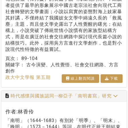
者提供了最早的形象展示中國古老宗法社會向現代工商
社會轉變的文學畫面；小說以寫實的姿態對海上妓家暴
其奸譎，不僅終結了我國妓女文學中綿遠久長的「救風
塵」主題，而且使文學史露出了人性覺醒的曙光；在結
構上，小說突破了傳統世情小說慣有的家族型結構方
式，而是在廣泛的社會交往網路中探討現代長篇小說的
結構技巧。此外，採用吳方言進行文學創作，也是對小
說現代性特徵的有益嘗試。
頁次：
89-104
關鍵字：
古今演變、人性覺悟、社會交往網路、方言
創作
政大中文學報 第五期
線上翻⾴閱讀
下載
時代感懷與國族認同--柳亞子「南明書寫」研究
作者:林香伶
「南明」（1644-1683）有別於「明季」、「明末」、
「晚明」（1573－1644）等詞，在明代正統王朝結束