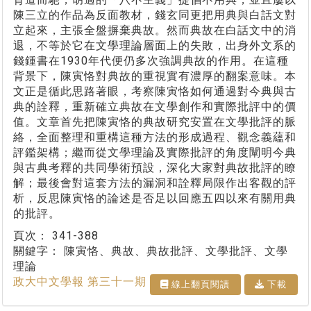
陳三立的作品為反面教材，錢玄同更把用典與白話文對
立起來，主張全盤摒棄典故。然而典故在白話文中的消
退，不等於它在文學理論層面上的失敗，出身外文系的
錢鍾書在1930年代便仍多次強調典故的作用。在這種
背景下，陳寅恪對典故的重視實有濃厚的翻案意味。本
文正是循此思路著眼，考察陳寅恪如何通過對今典與古
典的詮釋，重新確立典故在文學創作和實際批評中的價
值。文章首先把陳寅恪的典故研究安置在文學批評的脈
絡，全面整理和重構這種方法的形成過程、觀念義蘊和
評鑑架構；繼而從文學理論及實際批評的角度闡明今典
與古典考釋的共同學術預設，深化大家對典故批評的瞭
解；最後會對這套方法的漏洞和詮釋局限作出客觀的評
析，反思陳寅恪的論述是否足以回應五四以來有關用典
的批評。
頁次：
341-388
關鍵字：
陳寅恪、典故、典故批評、文學批評、文學
理論
政大中文學報 第三十一期
線上翻⾴閱讀
下載