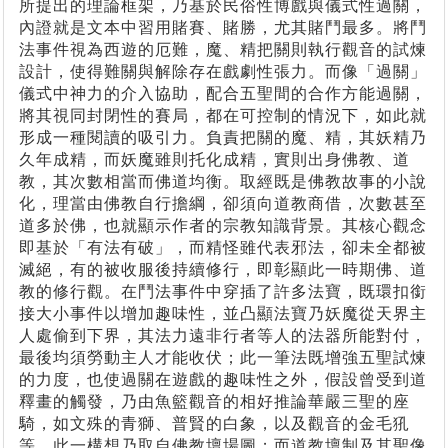
所提出的理論框架，乃基於民俗性博戲與儀式性過關，
內證就是文本中習用賭賽、賭勝，尤其賭鬥最多。將鬥
法事件視為西遊的厄難，魔、精把關則執行觀音的試煉
設計，使得難關與解除存在戲劇性張力。而像「過關」
儀式中神力的介入協助，配合五聖間的合作方能過關，
將其視同封閉性的賽局，都在可控制的情況下，如此就
形成一種閱讀的吸引力。負責把關的魔、精，其妖精乃
久年成精，而妖魔雖則托化成精，實則出身佛教、道
教，其次數相當而佛道均衡。取經既是佛教故事的小說
化，理當由佛教自行擔綱，卻須向道教商借，次數甚至
道多於佛，也就顯示作者的宗教知識背景。其核心觀念
即基於「有法有破」，而精怪雖代表邪法，卻未全都被
滅絕，有的被收服後持續修行，即彰顯此一時期佛、道
教的修行觀。在鬥法事件中穿插了許多法寶，既環扣銜
接大小事件以增加趣味性，並凸顯法寶乃妖魔從天界主
人處偷到下界，其法力遠非行者等人的法器所能對付，
最後均須勞動主人才能收伏；此一筆法既增強五聖試煉
的力度，也使過關在遊戲的趣味性之外，假設曾受到道
釋畫的觸發，乃由魚籃觀音的相好推論華嚴三聖的座
騎，如文殊的青獅、普賢的白象，以及觀音的金毛犼
等，此一構想乃取自佛教壇場圖；而道教壇制及其聖像