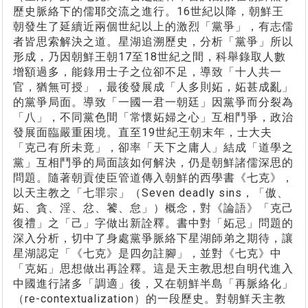
歷史脈絡下的儒耶交流之進行。16世紀以降，朝鮮王
朝發生了延續近兩個世紀以上的激烈「黨爭」，有志儒
者皆思索解決之道。星湖追溯歷史，分析「黨爭」所以
形成，乃因朝鮮王朝17至18世紀之間，科舉錄取人數
增額過多，能錄用士子之位卻不足，導致「十人共一
官，猶無可授」，最後發展成「人多則妬，妬甚成亂」
的黨爭局面。導致「一國一君一朝廷」因黨爭而分裂為
「八」，不同黨色間「常懷妬婦之心」互相鬥爭，政治
發展面臨嚴重困境。直至19世紀王朝末年，士大夫
「克己有所未竟」，卻率「天下之庸人」結成「道學之
黨」互相鬥爭的局面該如何解決，仍是朝鮮諸儒深思的
問題。隨著朝貢使臣管道傳入朝鮮的西學書《七克》，
以天主教之「七罪宗」（Seven deadly sins，「傲、
妬、貪、淫、忿、饕、怠」）概念，對《論語》「克己
復禮」之「己」字做出新詮釋。書中對「妬忌」問題的
深入分析，切中了身處黨爭脈絡下星湖師弟之期待，讓
星湖認定「《七克》是四勿註腳」，並對《七克》中
「克妬」思想做出再詮釋。這是天主教思想自明代進入
中國進行諸多「調適」後，又在朝鮮半島「再脈絡化」
（re-contextualization）的一段歷史。對朝鮮天主教