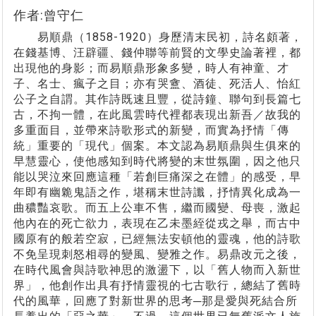
作者:曾守仁
易順鼎（1858-1920）身歷清末民初，詩名頗著，
在錢基博、汪辟疆、錢仲聯等前賢的文學史論著裡，都
出現他的身影；而易順鼎形象多變，時人有神童、才
子、名士、瘋子之目；亦有哭盦、酒徒、死活人、怡紅
公子之自謂。其作詩既速且豐，從詩鐘、聯句到長篇七
古，不拘一體，在此風雲時代裡都表現出新吾／故我的
多重面目，並帶來詩歌形式的新變，而實為抒情「傳
統」重要的「現代」個案。本文認為易順鼎與生俱來的
早慧靈心，使他感知到時代將變的末世氛圍，因之他只
能以哭泣來回應這種「若創巨痛深之在體」的感受，早
年即有幽臲鬼語之作，堪稱末世詩讖，抒情異化成為一
曲穠豔哀歌。而五上公車不售，繼而國變、母喪，激起
他內在的死亡欲力，表現在乙未墨絰從戎之舉，而古中
國原有的般若空寂，已經無法安頓他的靈魂，他的詩歌
不免呈現刺怒相尋的變風、變雅之作。易鼎改元之後，
在時代風會與詩歌神思的激盪下，以「舊人物而入新世
界」，他創作出具有抒情靈視的七古歌行，總結了舊時
代的風華，回應了對新世界的思考─那是愛與死結合所