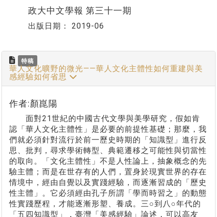
政大中文學報 第三十一期
出版日期：
2019-06
特稿
華人文化曠野的微光——華人文化主體性如何重建與美
感經驗如何省思
作者:顏崑陽
面對21世紀的中國古代文學與美學研究，假如肯
認「華人文化主體性」是必要的前提性基礎；那麼，我
們就必須針對流行於前一歷史時期的「知識型」進行反
思、批判，尋求學術轉型、典範遷移之可能性與切當性
的取向。「文化主體性」不是人性論上，抽象概念的先
驗主體；而是在世存有的人們，置身於現實世界的存在
情境中，經由自覺以及實踐經驗，而逐漸習成的「歷史
性主體」。它必須經由孔子所謂「學而時習之」的動態
性實踐歷程，才能逐漸形塑、養成。三○到八○年代的
「五四知識型」，臺灣「美感經驗」論述，可以高友