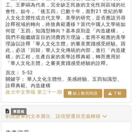
工、王夢鷗為代表，完全缺乏民族的文化性與區域的社
會性。如今，「後五四」已數十年，面對21 世紀的華
人文化主體性或古代文學、美學的研究，是否應該另尋
詮釋視域的轉向，終致典範遷移？當代中國人文學術如
何從「五四」知識型轉向？基本原則是「內造建構」，
我們不能繼續盲目的消費西方理論，套用不相應的美學
理論以詮釋「華人文化主體」的審美實踐感受經驗。因
此，必須「回歸」華人文化傳統的內部，進行「內造建
構」的工程，生產自家的美學詮釋典範，轉而應用於
「華人文化主體」之審美實踐感受經驗的詮釋。
頁次：
5-52
關鍵字：
華人文化主體性、美感經驗、五四知識型、
詮釋典範、內造建構
政大中文學報 第三十一期
線上翻⾴閱讀
下載
專題稿
劉阮故事的文本層次、語境變遷與意義轉移