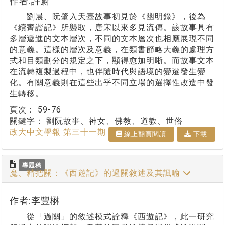
作者:許蔚
劉晨、阮肇入天臺故事初見於《幽明錄》，後為
《續齊諧記》所襲取，唐宋以來多見流傳。該故事具有
多層遞進的文本層次，不同的文本層次也相應展現不同
的意義。這樣的層次及意義，在類書節略大義的處理方
式和目類劃分的規定之下，顯得愈加明晰。而故事文本
在流轉複製過程中，也伴隨時代與語境的變遷發生變
化。有關意義則在這些出乎不同立場的選擇性改造中發
生轉移。
頁次：
59-76
關鍵字：
劉阮故事、神女、佛教、道教、世俗
政大中文學報 第三十一期
線上翻⾴閱讀
下載
專題稿
魔、精把關：《西遊記》的過關敘述及其諷喻
作者:李豐楙
從「過關」的敘述模式詮釋《西遊記》，此一研究