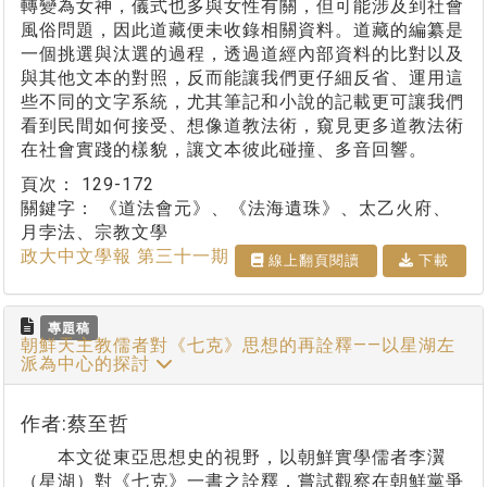
轉變為女神，儀式也多與女性有關，但可能涉及到社會
風俗問題，因此道藏便未收錄相關資料。道藏的編纂是
一個挑選與汰選的過程，透過道經內部資料的比對以及
與其他文本的對照，反而能讓我們更仔細反省、運用這
些不同的文字系統，尤其筆記和小說的記載更可讓我們
看到民間如何接受、想像道教法術，窺見更多道教法術
在社會實踐的樣貌，讓文本彼此碰撞、多音回響。
頁次：
129-172
關鍵字：
《道法會元》、《法海遺珠》、太乙火府、
月孛法、宗教文學
政大中文學報 第三十一期
線上翻⾴閱讀
下載
專題稿
朝鮮天主教儒者對《七克》思想的再詮釋——以星湖左
派為中心的探討
作者:蔡至哲
本文從東亞思想史的視野，以朝鮮實學儒者李瀷
（星湖）對《七克》一書之詮釋，嘗試觀察在朝鮮黨爭