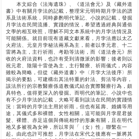
本文綜合《法海遺珠》、《道法會元》及《藏外道
書》中有關月孛法的記載，整理宋元明時期月孛法的譜
系及法術系統，同時參酌明代筆記、小說的記載，發掘
月孛法在民間流播、實踐的情況，希望透過經典與通俗
文學的相互映照，理解不同文本系統中的月孛法情況及
可能關係。就目前現有道藏文獻來看，月孛法應以太乙
火府法、元皇月孛秘法兩系為主，前者以李元君、十二
雷將為主，主行祈雨、考勘等法術，而《道法會元》所
收的火府法資料，也許有受到清微派的影響；後者則以
祝元君、陰陽十雷使為主，主行醫療、祈雨儀式，內容
雖較為簡略，但從《藏外道書》中〈月孛大法後序〉所
揭示的要點，可建構出其法特重的針法、剪法等內容，
該法所行的宗教醫療係道教儀式結合實際醫療行為，頗
具特色，值得更深入的發掘。而明代的筆記、小說中也
有不少月孛法的記載，大略可看到該法在民間的實踐情
況：當時的月孛法主用於祈雨，但也有延壽、婚媾等用
途，其儀式多和裸體、女性相關，這可能與月孛星君披
髮、裸體、赤足這個與傳統相悖的形象有關，且在明代
祂又多被視為女神，所以常與「（女）性」聯繫在一
起。由此也許可推想，月孛法在宋代之後應有一脈將其