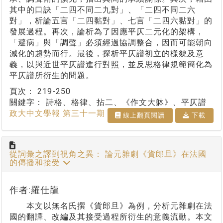
其中的口訣「二四不同二九對」、「二四不同二六
對」，析論五言「二四黏對」、七言「二四六黏對」的
發展過程。再次，論析為了因應平仄二元化的架構，
「避病」與「調聲」必須經過協調整合，因而可能朝向
減化的趨勢而行。最後，探析平仄譜初立的樣貌及意
義，以與近世平仄譜進行對照，並反思格律規範簡化為
平仄譜所衍生的問題。
頁次：
219-250
關鍵字：
詩格、格律、拈二、《作文大躰》、平仄譜
政大中文學報 第三十一期
線上翻⾴閱讀
下載
從詞彙之譯到視角之異： 論元雜劇《貨郎旦》在法國
的傳播和接受
作者:羅仕龍
本文以無名氏撰《貨郎旦》為例，分析元雜劇在法
國的翻譯、改編及其接受過程所衍生的意義流動。本文