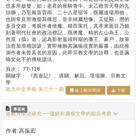
也多所啟發，如：老君的座騎青牛、太乙救苦天尊的九
頭獅，乃至風雷雲雨、二十八星宿等，既屬道場用物，
也因常見而激發其構思，並非純屬想像。又從顯、潛的
多音交錯，考掘作者借魔、精而寓托，其本來面目乃銘
刻著明代社會的政治標記，既將魔、精的占山為王、公
然當（擋）道，認為影射嘉靖時期的藩王、豪戶，故筆
法愈加滑稽諧謔，實即掩飾其諷喻現實的嚴肅，由此推
測作者未曾具名的原因，此即宗教文學的詮釋，也是諷
喻文化下的傳統讀法。
頁次：
77-128
關鍵字：
《西遊記》、過關、解厄、壇場圖、宗教文
學
政大中文學報 第三十一期
線上翻⾴閱讀
下載
專題稿
道教月孛法研究——道經和通俗文學的綜合考察
作者:高振宏