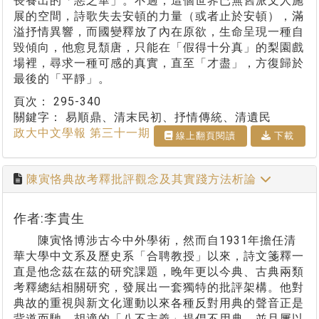
長養出的「惡之華」。不過，這個世界已無舊派文人施
展的空間，詩歌失去安頓的力量（或者止於安頓），滿
溢抒情異響，而國變釋放了內在原欲，生命呈現一種自
毀傾向，他愈見頹唐，只能在「假得十分真」的梨園戲
場裡，尋求一種可感的真實，直至「才盡」，方復歸於
最後的「平靜」。
頁次：
295-340
關鍵字：
易順鼎、清末民初、抒情傳統、清遺民
政大中文學報 第三十一期
線上翻⾴閱讀
下載
陳寅恪典故考釋批評觀念及其實踐方法析論
作者:李貴生
陳寅恪博涉古今中外學術，然而自1931年擔任清
華大學中文系及歷史系「合聘教授」以來，詩文箋釋一
直是他念茲在茲的研究課題，晚年更以今典、古典兩類
考釋總結相關研究，發展出一套獨特的批評架構。他對
典故的重視與新文化運動以來各種反對用典的聲音正是
背道而馳，胡適的「八不主義」提倡不用典，並且屢以