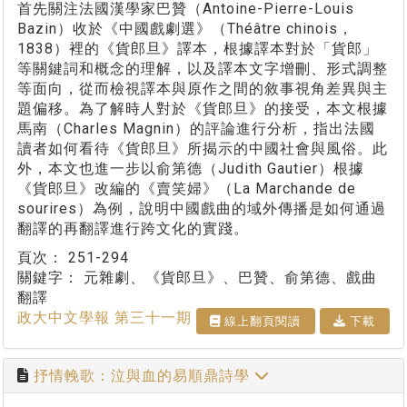
首先關注法國漢學家巴贊（Antoine-Pierre-Louis
Bazin）收於《中國戲劇選》（Théâtre chinois，
1838）裡的《貨郎旦》譯本，根據譯本對於「貨郎」
等關鍵詞和概念的理解，以及譯本文字增刪、形式調整
等面向，從而檢視譯本與原作之間的敘事視角差異與主
題偏移。為了解時人對於《貨郎旦》的接受，本文根據
馬南（Charles Magnin）的評論進行分析，指出法國
讀者如何看待《貨郎旦》所揭示的中國社會與風俗。此
外，本文也進一步以俞第德（Judith Gautier）根據
《貨郎旦》改編的《賣笑婦》（La Marchande de
sourires）為例，說明中國戲曲的域外傳播是如何通過
翻譯的再翻譯進行跨文化的實踐。
頁次：
251-294
關鍵字：
元雜劇、《貨郎旦》、巴贊、俞第德、戲曲
翻譯
政大中文學報 第三十一期
線上翻⾴閱讀
下載
抒情輓歌：泣與血的易順鼎詩學