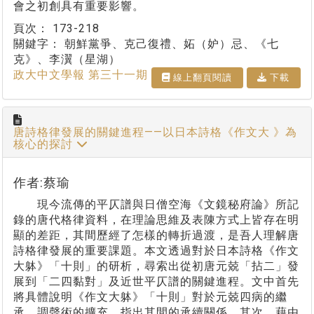
會之初創具有重要影響。
頁次：
173-218
關鍵字：
朝鮮黨爭、克己復禮、妬（妒）忌、《七
克》、李瀷（星湖）
政大中文學報 第三十一期
線上翻⾴閱讀
下載
唐詩格律發展的關鍵進程——以日本詩格《作文大 》為
核心的探討
作者:蔡瑜
現今流傳的平仄譜與日僧空海《文鏡秘府論》所記
錄的唐代格律資料，在理論思維及表陳方式上皆存在明
顯的差距，其間歷經了怎樣的轉折過渡，是吾人理解唐
詩格律發展的重要課題。本文透過對於日本詩格《作文
大躰》「十則」的研析，尋索出從初唐元兢「拈二」發
展到「二四黏對」及近世平仄譜的關鍵進程。文中首先
將具體說明《作文大躰》「十則」對於元兢四病的繼
承、調聲術的擴充，指出其間的承續關係。其次，藉由