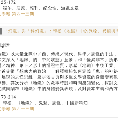
125-172
：
端午、屈原、報刊、紀念性、游戲文章
文學報 第四十三期
「幻境」與「科幻境」：韓松《地鐵》中的異物、異類與
稿
黃璿璋
地鐵》以大量並陳中／西、傳統／現代、科學／志怪的手法
本文深入「地鐵」的「中間狀態」意象，和「怪異非常」所形
質／精神、形下／形上的辯證性質，形塑《地鐵》中後工業、
文首先從「想像力的政治」，解釋韓松如何定義「鬼」的神祕
》展現的志怪思維，及拼湊古典與多重文學資源的身體變異
影響。其次分析《地鐵》的敘事時態和時間感知變化，探討
文試圖闡釋《地鐵》中的身體變異表現，及對資本主義和西方
173-214
：
韓松、《地鐵》、鬼魅、志怪、中國新科幻
文學報 第四十三期