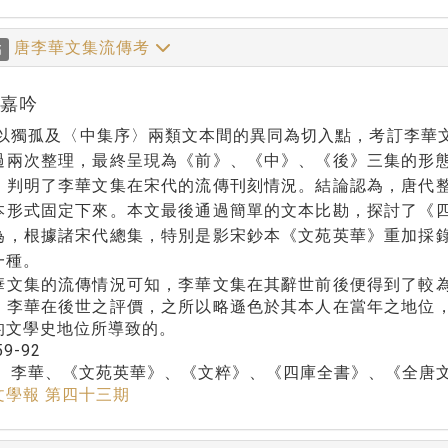
唐李華文集流傳考
稿
富嘉吟
以獨孤及〈中集序〉兩類文本間的異同為切入點，考訂李華
過兩次整理，最終呈現為《前》、《中》、《後》三集的形
，判明了李華文集在宋代的流傳刊刻情況。結論認為，唐代
本形式固定下來。本文最後通過簡單的文本比勘，探討了《
為，根據諸宋代總集，特別是影宋鈔本《文苑英華》重加採
一種。
華文集的流傳情況可知，李華文集在其辭世前後便得到了較
。李華在後世之評價，之所以略遜色於其本人在當年之地位
的文學史地位所導致的。
59-92
：
李華、《文苑英華》、《文粹》、《四庫全書》、《全唐
文學報 第四十三期