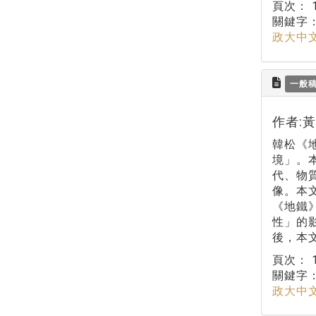
頁次：
關鍵字
政大中
一般
作者:
韓松《
境」。
代、物
像。本
《地鐵
性」的
後，本
頁次：
關鍵字
政大中