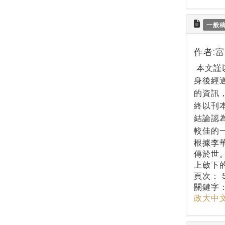
一般
作者:
本文謹
身後經
的資訊
終以刊
結論認
較佳的
根據李
傳於世
上啟下
頁次：
關鍵字
政大中