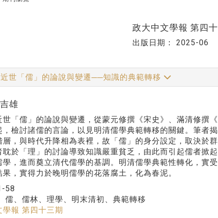
政大中文學報 第四
出版日期：
2025-06
近世「儒」的論說與變遷──知識的典範轉移
鄭吉雄
近世「儒」的論說與變遷，從蒙元修撰《宋史》、滿清修撰《
起，檢討諸儒的言論，以見明清儒學典範轉移的關鍵。筆者
階層，與時代升降相為表裡，故「儒」的身分設定，取決於
者耽於「理」的討論導致知識嚴重貧乏，由此而引起儒者掀
儒學，進而奠立清代儒學的基調。明清儒學典範性轉化，實
結果，實得力於晚明儒學的花落腐土，化為春泥。
1-58
：
儒、儒林、理學、明末清初、典範轉移
文學報 第四十三期