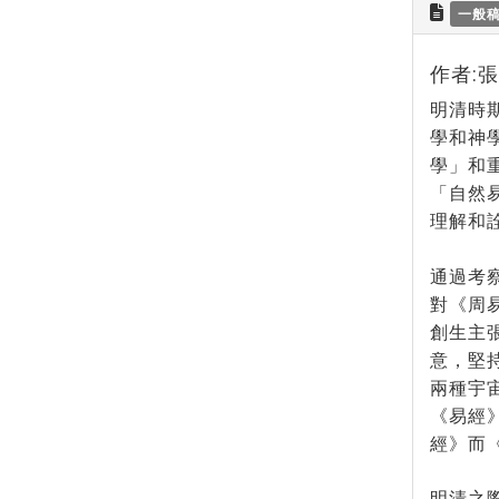
一般
作者:
明清時
學和神
學」和
「自然
理解和
通過考
對《周
創生主
意，堅
兩種宇
《易經
經》而
明清之