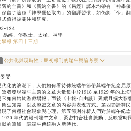
《舊約全書》和《新約全書》的《易經》譯本均帶有「神學
》保留了這種「神學優位取向」的翻譯習慣，如仍將「帝」翻
模式值得被關注和研究。
93-124
：
易經、傳教士、太極、神學
文學報 第四十三期
公共化與現時性：民初報刊的端午輿論考察
稿
吳旻旻
現代化的浪潮下，人們如何看待傳統端午節俗與端午紀念屈
筆者發現端午主題的文章大量集中於1918 至1929 年的
明它如何始於游戲場報，而後《申報•自由談》延續且擴大影
、衛生知識，以及游戲文章的內容與表現方式。第四節詮釋民
體現了何種社會現象與心理。第五節則分析人們對於端午紀
，1920 年代的報刊端午文章，緊密扣合社會脈動，反映當
幽默的筆觸，讓端午傳統融入新時代。