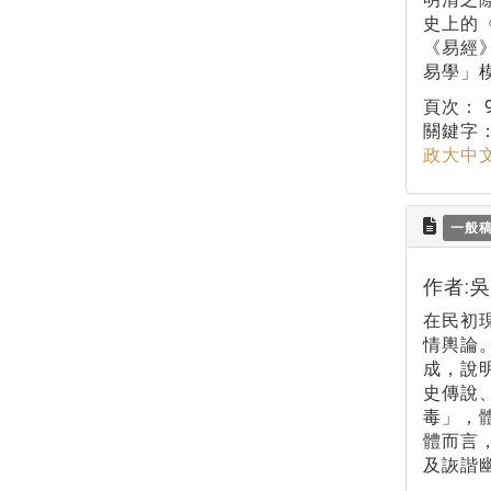
史上的
《易經
易學」
頁次：
關鍵字
政大中
一般
作者:
在民初
情輿論。
成，說
史傳說
毒」，
體而言
及詼諧