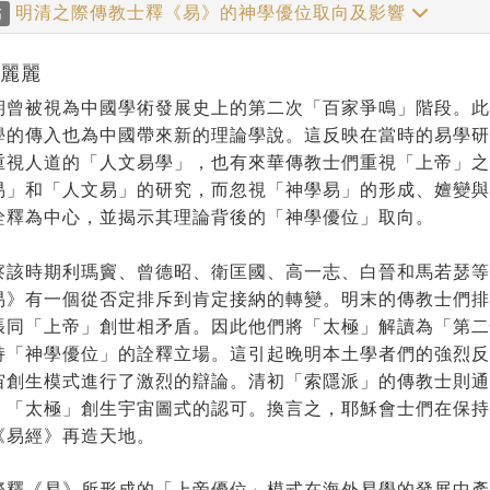
明清之際傳教士釋《易》的神學優位取向及影響
稿
張麗麗
期曾被視為中國學術發展史上的第二次「百家爭鳴」階段。
學的傳入也為中國帶來新的理論學說。這反映在當時的易學
重視人道的「人文易學」，也有來華傳教士們重視「上帝」之
易」和「人文易」的研究，而忽視「神學易」的形成、嬗變
詮釋為中心，並揭示其理論背後的「神學優位」取向。
察該時期利瑪竇、曾德昭、衛匡國、高一志、白晉和馬若瑟
易》有一個從否定排斥到肯定接納的轉變。明末的傳教士們
張同「上帝」創世相矛盾。因此他們將「太極」解讀為「第
持「神學優位」的詮釋立場。這引起晚明本土學者們的強烈
宙創生模式進行了激烈的辯論。清初「索隱派」的傳教士則通
》「太極」創生宇宙圖式的認可。換言之，耶穌會士們在保持
《易經》再造天地。
際釋《易》所形成的「上帝優位」模式在海外易學的發展中