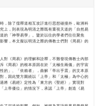
此時，除了儒釋道相互攻訐進行思想碰撞外，歐洲科
研究上，則表現為明清之際既有重視天道的「自然易
道的「神學易學」。鑒於以往的學者們往往聚焦
與影響，本文擬以明清之際的傳教士們對《周易》的
等人對《周易》的理解和詮釋，不難發現傳教士內部
排斥《周易》的根本原因在於「太極生兩儀」的宇宙
二性的」、「依賴者」，曲解「帝出乎震」的文本原
反對，因此雙方圍繞以「上帝」和「太極」為中心的
過將《易經》定性為「東方的《聖經》」實現對
「上帝優位」的情況下，承認「上帝」創造《易
產生了深遠的影響。例如，被稱為英語世界易學發展