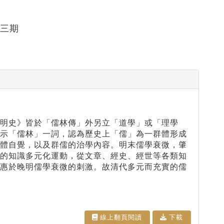
十三期
明史》皆於「儒林傳」外另立「道學」或「理學
揭示「儒林」一詞，認為歷史上「儒」為一群體形成
群體自覺，以及群儒的治學內容。明末儒學衰微，肇
起的知識多元化運動，從文章、經史、經世等各類知
受惠於晚明儒學衰微的刺激。故清代多元而充實的儒
線上翻⾴閱讀
下載