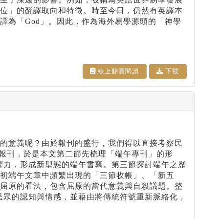
優位」的翻譯取向和特徵。時至今日，仍然有英譯本
譯為「
God
」。因此，作為海外易學源頭的「神學
線上翻⾴閱讀
下載
原的意義呢？由於報刊的盛行，我們得以直接考察民
上海報刊，於是本文第二節先梳理「端午專刊」的形
響力，形成新型態的端午書寫。第三節探討端午之歷
初端午文章中頻繁出現的「三節收帳」、「新五
念屈原的看法，包含屈原的當代意義與自殺議題。整
時民眾的認知與情感，並藉由將傳統符號重新脈絡化，