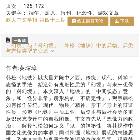
页次：
125-172
关键字：
端午、屈原、报刊、纪念性、游戏文章
政大中文学报 第四十三期
线上翻⾴阅读
下载
一般稿
「幻境」与「科幻境」：韩松《地铁》中的异物、异类
与志怪类型的变造
作者:黄璿璋
韩松《地铁》以大量并陈中／西、传统／现代、科学／
志怪的手法，塑造带有鬼魅性质的「幻境」与未来想像
的「科幻境」。本文深入「地铁」的「中间状态」意
象，和「怪异非常」所形构的「不确定性」，观察韩松
如何操作传统／现代、物质／精神、形下／形上的辩证
性质，形塑《地铁》中后工业、后资本与后社会等多重
意识形态变迁中的自我图像。本文首先从「想像力的政
治」，解释韩松如何定义「鬼」的神祕性，将其视作中
国文化想像力的本源；同时挖掘《地铁》展现的志怪思
维，及拼凑古典与多重文学资源的身体变异观，观察韩