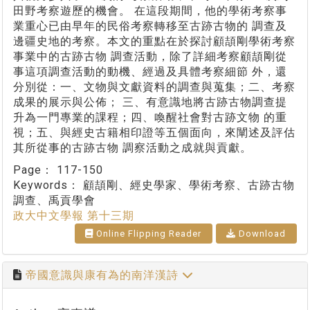
田野考察遊歷的機會。 在這段期間，他的學術考察事
業重心已由早年的民俗考察轉移至古跡古物的 調查及
邊疆史地的考察。本文的重點在於探討顧頡剛學術考察
事業中的古跡古物 調查活動，除了詳細考察顧頡剛從
事這項調查活動的動機、經過及具體考察細節 外，還
分別從：一、文物與文獻資料的調查與蒐集；二、考察
成果的展示與公佈； 三、有意識地將古跡古物調查提
升為一門專業的課程；四、喚醒社會對古跡文物 的重
視；五、與經史古籍相印證等五個面向，來闡述及評估
其所從事的古跡古物 調察活動之成就與貢獻。
Page：
117-150
Keywords：
顧頡剛、經史學家、學術考察、古跡古物
調查、禹貢學會
政大中文學報 第十三期
Online Flipping Reader
Download
帝國意識與康有為的南洋漢詩