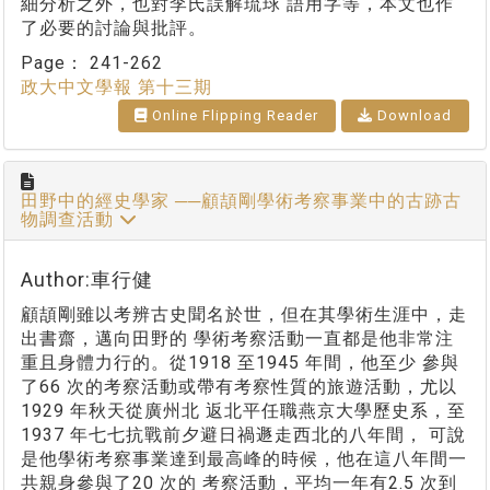
細分析之外，也對李氏誤解琉球 語用字等，本文也作
了必要的討論與批評。
Page：
241-262
政大中文學報 第十三期
Online Flipping Reader
Download
田野中的經史學家 ──顧頡剛學術考察事業中的古跡古
物調查活動
Author:車行健
顧頡剛雖以考辨古史聞名於世，但在其學術生涯中，走
出書齋，邁向田野的 學術考察活動一直都是他非常注
重且身體力行的。從1918 至1945 年間，他至少 參與
了66 次的考察活動或帶有考察性質的旅遊活動，尤以
1929 年秋天從廣州北 返北平任職燕京大學歷史系，至
1937 年七七抗戰前夕避日禍遯走西北的八年間， 可說
是他學術考察事業達到最高峰的時候，他在這八年間一
共親身參與了20 次的 考察活動，平均一年有2.5 次到