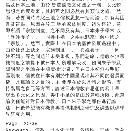
島及日本三地，由於 皆屬儒教文化圈之一環，以比較
思想之角度看來，其相互之間必然有其類似之處。 然
而，若要同時將此三地之儒教思想一括而論，卻有其困
難及盲點。原因在於三 地的家族制度、祖先祭祀，意
即所謂「宗族制度」之不同及有無。日本朱子學常 以
「異姓養子」、「同姓不婚」之兩觀點來理解中國之
「宗族」。然而，實際上 在日本的儒教發展過程中，
由於社會上缺乏「宗族制度」，「異姓養子」、「同
姓不婚」等之問題並未受重視，形同忽略，儒教在無宗
族制度之前提下被日本人 所理解吸收。如同朱子學及
陽明學之爭論在中國屢掀波瀾，但在日本卻無被明顯
區別般，儒教在日本有別於中國呈現出其不同的發展面
貌。此篇論文之目的，主 要即在於以具體之形態、支
持階層之多元等方面，論述日本儒教在思想內容上呈
現出多元化之原因。美中不足的是由於篇幅所限，此篇
論文僅能針對日本儒教、 日本朱子學之部份進行論
述，日後希望能有機會再提供相關之研究及調查以供學
界研究之用。
Page：
25-38
Keywords：
儒教、日本朱子學、多樣性、宗族、教育