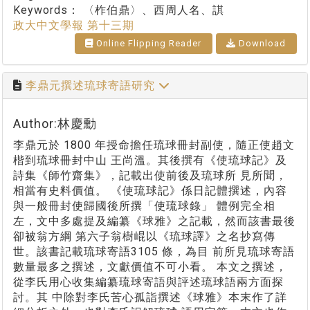
Keywords：
〈柞伯鼎〉、西周人名、諆
政大中文學報 第十三期
Online Flipping Reader
Download
李鼎元撰述琉球寄語研究
Author:林慶勳
李鼎元於 1800 年授命擔任琉球冊封副使，隨正使趙文
楷到琉球冊封中山 王尚溫。其後撰有《使琉球記》及
詩集《師竹齋集》，記載出使前後及琉球所 見所聞，
相當有史料價值。 《使琉球記》係日記體撰述，內容
與一般冊封使歸國後所撰「使琉球錄」 體例完全相
左，文中多處提及編纂《球雅》之記載，然而該書最後
卻被翁方綱 第六子翁樹崐以《琉球譯》之名抄寫傳
世。該書記載琉球寄語3105 條，為目 前所見琉球寄語
數量最多之撰述，文獻價值不可小看。 本文之撰述，
從李氏用心收集編纂琉球寄語與評述琉球語兩方面探
討。其 中除對李氏苦心孤詣撰述《球雅》本末作了詳