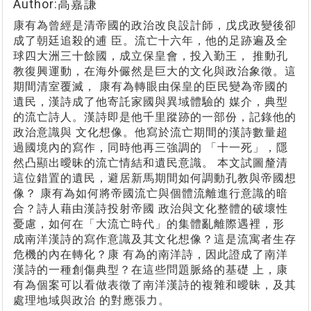
Author:高嘉謙
康有為曾經是清帝國的政治改良設計師，戊戌政變後卻
成了朝廷追殺的逋 臣。流亡十六年，他的足跡遍及全
球四大洲三十餘國，成立保皇會，投入勤王， 推動孔
教復興運動，在海外儼然是巨大的文化與政治象徵。這
期間清室覆滅， 康有為轉眼由保皇的臣民變為帝國的
遺民，漢詩成了他寄託家國與異域體驗的 媒介，典型
的流亡詩人。漢詩即是他千里蹤跡的一部份，記錄他的
政治意識與 文化想像。他寫於流亡期間的漢詩數量超
過國境內的寫作，同時他再三強調的 「十一死」，隱
然凸顯出曖昧的流亡情結和遺民意識。 本文試圖釐清
這位錯置的遺民，避居新馬期間如何調動孔教與帝國想
像？ 康有為如何將帝國流亡與個體流離進行意識的暗
合？詩人藉由漢詩投射帝國 政治與文化整體的破壞性
憂慮，如何在「大流亡時代」的集體亂離際遇裡，形
成南洋漢詩的寫作意識及其文化想像？這是流寓者生存
危機的內在轉化？康 有為的南洋詩，因此證成了南洋
漢詩的一種創傷典型？在這些問題脈絡的基礎 上，康
有為個案可以看做表徵了南洋漢詩的複雜和曖昧，及其
處理地域與政治 的對應張力。