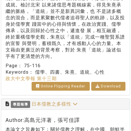
成就。檢討北宋 以來諸儒思考題稱線索，得見朱熹承
繼的脈絡，「道統」並不是新異詞彙，也 不是諸多概
念的混合，而是累聚數代儒者追尋聖人的軌跡，以及投
身於儒學實 踐當中的心得與情懷，在政治實踐、儒學
傳承，以及回歸於心性之中，遞進發 展，相互融通，
終於重構儒學史觀，朱熹以「道統」完成一種聖賢系譜
的宣誓 與聲明，蓄積既久，才有感動人心的力量。本
文藉由更廣泛的背景考察，對於 朱熹「道統」論述似
乎有了更清楚的方向。
Page：
75-116
Keywords：
儒學、四書、朱熹、道統、心性
政大中文學報 第十三期
Online Flipping Reader
Download
日本儒教之多樣性
專題報導
Author:高島元洋著，張可佳譯
本論文之旨趣如下：關於儒教之理解，在中國、朝鮮半