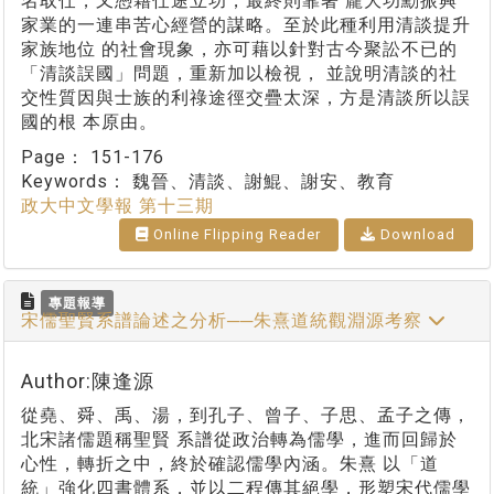
名取仕，又憑藉仕途立功，最終則靠著 龐大功勳振興
家業的一連串苦心經營的謀略。至於此種利用清談提升
家族地位 的社會現象，亦可藉以針對古今聚訟不已的
「清談誤國」問題，重新加以檢視， 並說明清談的社
交性質因與士族的利祿途徑交疊太深，方是清談所以誤
國的根 本原由。
Page：
151-176
Keywords：
魏晉、清談、謝鯤、謝安、教育
政大中文學報 第十三期
Online Flipping Reader
Download
專題報導
宋儒聖賢系譜論述之分析──朱熹道統觀淵源考察
Author:陳逢源
從堯、舜、禹、湯，到孔子、曾子、子思、孟子之傳，
北宋諸儒題稱聖賢 系譜從政治轉為儒學，進而回歸於
心性，轉折之中，終於確認儒學內涵。朱熹 以「道
統」強化四書體系，並以二程傳其絕學，形塑宋代儒學