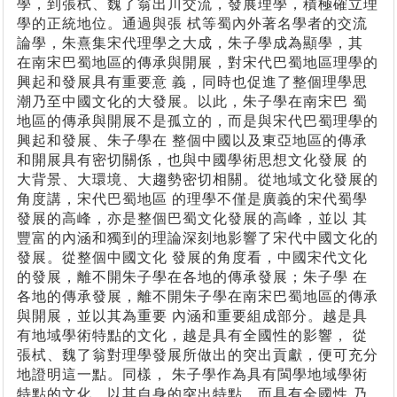
學，到張栻、魏了翁出川交流，發展理學，積極確立理
學的正統地位。通過與張 栻等蜀內外著名學者的交流
論學，朱熹集宋代理學之大成，朱子學成為顯學，其
在南宋巴蜀地區的傳承與開展，對宋代巴蜀地區理學的
興起和發展具有重要意 義，同時也促進了整個理學思
潮乃至中國文化的大發展。以此，朱子學在南宋巴 蜀
地區的傳承與開展不是孤立的，而是與宋代巴蜀理學的
興起和發展、朱子學在 整個中國以及東亞地區的傳承
和開展具有密切關係，也與中國學術思想文化發展 的
大背景、大環境、大趨勢密切相關。從地域文化發展的
角度講，宋代巴蜀地區 的理學不僅是廣義的宋代蜀學
發展的高峰，亦是整個巴蜀文化發展的高峰，並以 其
豐富的內涵和獨到的理論深刻地影響了宋代中國文化的
發展。從整個中國文化 發展的角度看，中國宋代文化
的發展，離不開朱子學在各地的傳承發展；朱子學 在
各地的傳承發展，離不開朱子學在南宋巴蜀地區的傳承
與開展，並以其為重要 內涵和重要組成部分。越是具
有地域學術特點的文化，越是具有全國性的影響， 從
張栻、魏了翁對理學發展所做出的突出貢獻，便可充分
地證明這一點。同樣， 朱子學作為具有閩學地域學術
特點的文化，以其自身的突出特點，而具有全國性 乃