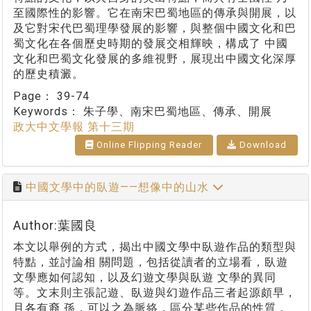
至國際性的影響。它在南宋巴蜀地區的傳承與開展，以
及它對宋代巴蜀理學發展的影響，與整個中國文化和巴
蜀文化在各個歷史時期的發展交相輝映，構成了 中國
文化和巴蜀文化發展的多維視野，展現出中國文化深厚
的歷史積澱。
Page：
39-74
Keywords：
朱子學、南宋巴蜀地區、傳承、開展
政大中文學報 第十三期
Online Flipping Reader
Download
中國文學中的臥遊——想像中的山水
Author:葉國良
本文以舉例的方式，揭出中國文學中臥遊作品的類型與
特點，並討論相 關問題，包括從讀者的立場看，臥遊
文學應如何認知，以及幻遊文學與臥遊 文學的異同
等。文末則主張記遊、臥遊與幻遊作品三者起源頗早，
且各有裔 孫，可以之為脈絡，區分某些作品的性質，