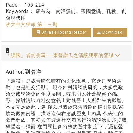
Page：
195-224
Keywords：
康有為、南洋漢詩、帝國意識、孔教、創
傷現代性
政大中文學報 第十三期
Online Flipping Reader
Download
「誤國」者的側寫──東晉謝氏之清談興家的營謀
Author:劉浩洋
「清談」是魏晉時代特有的文化現象，它既是學術活
動，也是社交活動。 現今針對清談的研究，大多從政
治史或學術史的角度展開，較未能以社會觀察 的視
野，探討清談就社交意義上對魏晉士人所帶來的影響。
本文立足於此，選 擇以興盛於東晉時期的陳郡謝氏家
族為觀察例證，描述這個在清談歷史上頗具 代表性的
豪門鉅族，其初如何透過社交圈流行的清談活動逐步取
得聲名，繼而 在門閥社會特殊的選才制度下，憑藉聲