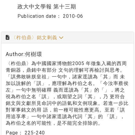
政大中文學報 第十三期
Publication date：
2010-06
〈柞伯鼎〉銘文剩義
Author:何樹環
〈柞伯鼎〉為中國國家博物館2005 年徵集入藏的西周
青銅器，鼎銘中有部分 文句的理解可再檢討與思考。
「諆弗敢昧朕皇祖」一句中，諸家逕讀為「其」而 未
加以說解的「諆」，應理解為柞伯之名。「今汝率蔡侯
左」一句中無明確釋 義而逕讀為「其」的「」，將之
視為柞伯之名「諆」，或期望之詞「其」，乃 更符合
銘文與文獻所見命詞中的語氣和文例現象。若進一步比
對軍事銘文的用 語，前一種可能性應更高。至若「諆
用追享孝」一句中諸家逕讀為代詞「其」的 「諆」，
為柞伯之名的可能性，是不能完全排除的。
Page：
225-240