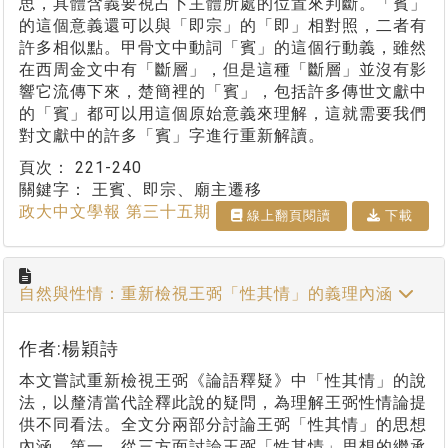
思，具體含義要視占卜主體所處的位置來判斷。「賓」
的這個意義還可以與「即宗」的「即」相對照，二者有
許多相似點。甲骨文中動詞「賓」的這個行動義，雖然
在西周金文中有「斷層」，但是這種「斷層」並沒有影
響它流傳下來，楚簡裡的「賓」，包括許多傳世文獻中
的「賓」都可以用這個原始意義來理解，這就需要我們
對文獻中的許多「賓」字進行重新解讀。
頁次：
221-240
關鍵字：
王賓、即宗、廟主遷移
政大中文學報 第三十五期
線上翻⾴閱讀
下載
自然與性情：重新檢視王弼「性其情」的義理內涵
作者:楊穎詩
本文嘗試重新檢視王弼《論語釋疑》中「性其情」的說
法，以釐清當代詮釋此說的疑問，為理解王弼性情論提
供不同看法。全文分兩部分討論王弼「性其情」的思想
內涵，第一，從三方面討論王弼「性其情」思想的繼承