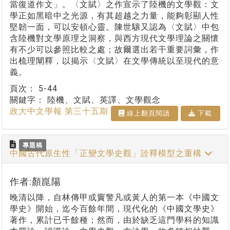
當復道作文」。〈文賦〉之作宣示了陸機的文學觀：文
學正如黑暗中之光源，有其超越之力量，能夠彰顯人性
堅韌一面，可以安頓心靈。陳世驤又認為〈文賦〉中包
含陸機對文學原理之洞察，與西方現代文學理論之關懷
有不少可以參照比較之處；故爾選出若干重要詞彙，作
出梳理闡釋，以揭示〈文賦〉在文學傳統以至現代的意
義。
頁次：
5-44
關鍵字：
陸機、文賦、英譯、文學觀念
政大中文學報 第三十五期
線上翻⾴閱讀
下載
專題稿
中國古代原生性「正變文學史觀」詮釋模型之重構
作者:顏崑陽
晚清以降，自林傳甲或竇警凡或黃人的第一本《中國文
學史》開始，迄今百餘年間，現代化的《中國文學史》
著作，累計已千餘種；然而，由於缺乏這門學科的知識