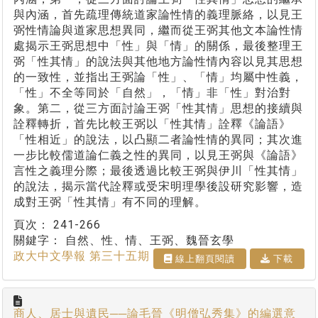
與內涵，首先疏理傳統道家論性情的義理脈絡，以見王
弼性情論與道家思想異同，繼而從王弼其他文本論性情
處揭示王弼思想中「性」與「情」的關係，最後整理王
弼「性其情」的說法與其他地方論性情內容以見其思想
的一致性，並指出王弼論「性」、「情」均屬中性義，
「性」不全等同於「自然」，「情」非「性」對治對
象。第二，從三方面討論王弼「性其情」思想的接續與
詮釋轉折，首先比較王弼以「性其情」詮釋《論語》
「性相近」的說法，以凸顯二者論性情的異同；其次進
一步比較儒道論仁義之性的異同，以見王弼與《論語》
言性之義理分際；最後透過比較王弼與伊川「性其情」
的說法，揭示當代詮釋或受宋明理學後設研究影響，造
成對王弼「性其情」有不同的理解。
頁次：
241-266
關鍵字：
自然、性、情、王弼、魏晉玄學
政大中文學報 第三十五期
線上翻⾴閱讀
下載
商人、居士與遺民──論毛晉《明僧弘秀集》的編選意