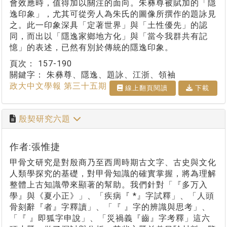
會效應時，值得加以關注的面向。朱彝尊被賦加的「隱
逸印象」，尤其可從旁人為朱氏的圖像所撰作的題詠見
之。此一印象深具「定著世界」與「土性優先」的認
同，而出以「隱逸家鄉地方化」與「當今我群共有記
憶」的表述，已然有別於傳統的隱逸印象。
頁次：
157-190
關鍵字：
朱彝尊、隱逸、題詠、江浙、領袖
政大中文學報 第三十五期
線上翻⾴閱讀
下載
殷契研究六題
作者:張惟捷
甲骨文研究是對殷商乃至西周時期古文字、古史與文化
人類學探究的基礎，對甲骨知識的確實掌握，將為理解
整體上古知識帶來顯著的幫助。我們針對「『多万入
學』與《夏小正》」、「疾病『 *』字試釋」、「人頭
骨刻辭『者』字釋讀」、「『 』字的辨識與思考」、
「『 』即狐字申說」、「災禍義『齒』字考釋」這六