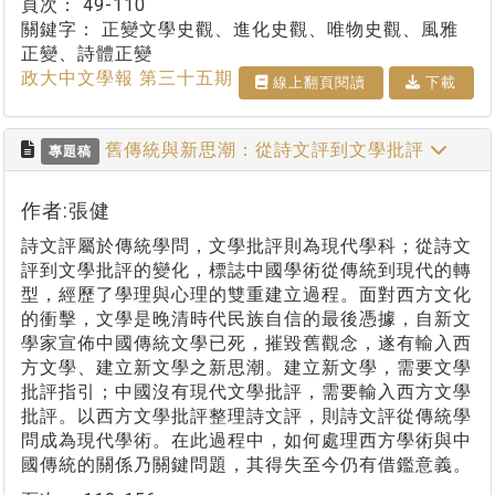
頁次：
49-110
關鍵字：
正變文學史觀、進化史觀、唯物史觀、風雅
正變、詩體正變
政大中文學報 第三十五期
線上翻⾴閱讀
下載
舊傳統與新思潮：從詩文評到文學批評
專題稿
作者:張健
詩文評屬於傳統學問，文學批評則為現代學科；從詩文
評到文學批評的變化，標誌中國學術從傳統到現代的轉
型，經歷了學理與心理的雙重建立過程。面對西方文化
的衝擊，文學是晚清時代民族自信的最後憑據，自新文
學家宣佈中國傳統文學已死，摧毀舊觀念，遂有輸入西
方文學、建立新文學之新思潮。建立新文學，需要文學
批評指引；中國沒有現代文學批評，需要輸入西方文學
批評。以西方文學批評整理詩文評，則詩文評從傳統學
問成為現代學術。在此過程中，如何處理西方學術與中
國傳統的關係乃關鍵問題，其得失至今仍有借鑑意義。