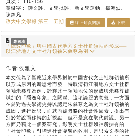
頁次：
110-156
關鍵字：
詩文評、文學批評、新文學運動、楊鴻烈、
陳鐘凡
政大中文學報 第三十五期
線上翻⾴閱讀
下載
專題稿
「隱逸印象」與中國古代地方文士社群領袖的形成──
以江浙地方文士社群領袖朱彝尊為例
作者:侯雅文
本文係為了響應近來學界對於中國古代文士社群領袖所
以形成原因的新思考而發，特取清初江浙地方文士社群
領袖朱彝尊為例，詮釋此一領袖地位的形成與朱彝尊被
賦加的「隱逸印象」之關聯。這項論題的意義，一方面
在於對過去學術史持以認定朱彝尊之為文士社群領袖的
成因，進行反思，而就向被忽略的社會性因素，提出有
別於前說而移轉的新觀點，但不是意在取代前說。另一
方面乃藉此一個案研究，彰明文士社群領袖所擁有的
「社會印象」對增進社會凝聚的效用，是思索文學的社