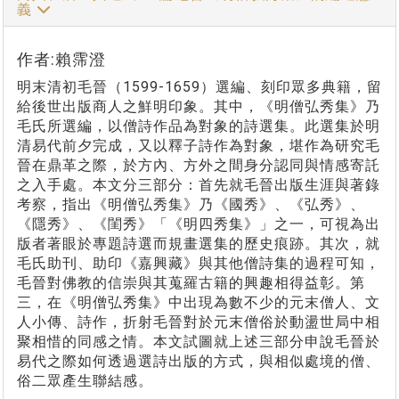
義
作者:賴霈澄
明末清初毛晉（1599-1659）選編、刻印眾多典籍，留
給後世出版商人之鮮明印象。其中，《明僧弘秀集》乃
毛氏所選編，以僧詩作品為對象的詩選集。此選集於明
清易代前夕完成，又以釋子詩作為對象，堪作為研究毛
晉在鼎革之際，於方內、方外之間身分認同與情感寄託
之入手處。本文分三部分：首先就毛晉出版生涯與著錄
考察，指出《明僧弘秀集》乃《國秀》、《弘秀》、
《隱秀》、《閨秀》「《明四秀集》」之一，可視為出
版者著眼於專題詩選而規畫選集的歷史痕跡。其次，就
毛氏助刊、助印《嘉興藏》與其他僧詩集的過程可知，
毛晉對佛教的信崇與其蒐羅古籍的興趣相得益彰。第
三，在《明僧弘秀集》中出現為數不少的元末僧人、文
人小傳、詩作，折射毛晉對於元末僧俗於動盪世局中相
聚相惜的同感之情。本文試圖就上述三部分申說毛晉於
易代之際如何透過選詩出版的方式，與相似處境的僧、
俗二眾產生聯結感。