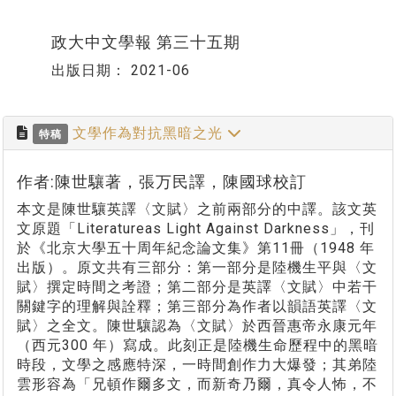
政大中文學報 第三十五期
出版日期：
2021-06
文學作為對抗黑暗之光
特稿
作者:陳世驤著，張万民譯，陳國球校訂
本文是陳世驤英譯〈文賦〉之前兩部分的中譯。該文英
文原題「Literatureas Light Against Darkness」，刊
於《北京大學五十周年紀念論文集》第11冊（1948 年
出版）。原文共有三部分：第一部分是陸機生平與〈文
賦〉撰定時間之考證；第二部分是英譯〈文賦〉中若干
關鍵字的理解與詮釋；第三部分為作者以韻語英譯〈文
賦〉之全文。陳世驤認為〈文賦〉於西晉惠帝永康元年
（西元300 年）寫成。此刻正是陸機生命歷程中的黑暗
時段，文學之感應特深，一時間創作力大爆發；其弟陸
雲形容為「兄頓作爾多文，而新奇乃爾，真令人怖，不