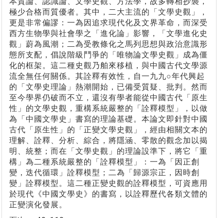
本質論、認識論、文學史觀、方法學，故多轉相抄襲，
極少合格而質優者。其中，二大主流的「文學史觀」，
更是非常偏謬：一為因追求現代化及文界革命，而深受
西方生物學與社會學之「進化論」影響，「文學進化史
觀」蔚為風潮；二為受教條化之馬列思想與政治意識形
態所支配，倡說階級鬥爭的「唯物論文學史觀」成為僵
化的框架。這二種史觀乃舶來移植，與中國古代文學源
流全無任何關係。其詮釋有效性，自一九九○年代興起
的「文學史理論」熱潮開始，已備受質疑、批判。然而
至今學界仍破而不立，還沒有學者能從中國古代「原生
性」的文學史觀，重構系統嚴整的「詮釋模型」，以做
為「中國文學史」書寫的理論基礎。本論文即針對中國
古代「原生性」的「正變文學史觀」，經由相關文本的
理解、詮釋、分析、綜合，將隱涵、零散的觀念加以揭
明、統整；而在「文學史觀」的理論設準下，將它「重
構」為二種系統嚴整的「詮釋模型」：一為「因正創
變，迭代循環」詮釋模型；二為「歸源宗正，因時創
變」詮釋模型。這二種正變史觀的詮釋模型，可資應用
於現代《中國文學史》的書寫，以詮釋歷代各類文體的
正變演化發展。