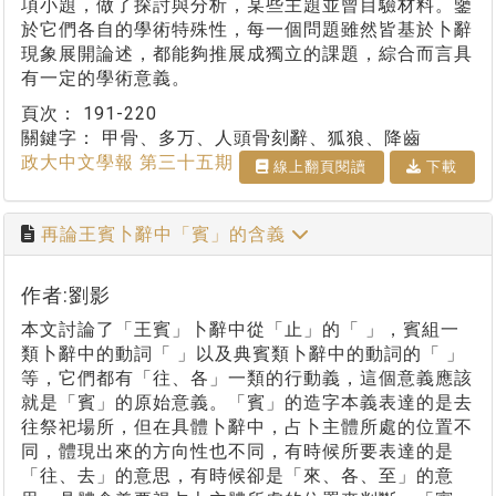
項小題，做了探討與分析，某些主題並曾目驗材料。鑒
於它們各自的學術特殊性，每一個問題雖然皆基於卜辭
現象展開論述，都能夠推展成獨立的課題，綜合而言具
有一定的學術意義。
頁次：
191-220
關鍵字：
甲骨、多万、人頭骨刻辭、狐狼、降齒
政大中文學報 第三十五期
線上翻⾴閱讀
下載
再論王賓卜辭中「賓」的含義
作者:劉影
本文討論了「王賓」卜辭中從「止」的「 」，賓組一
類卜辭中的動詞「 」以及典賓類卜辭中的動詞的「 」
等，它們都有「往、各」一類的行動義，這個意義應該
就是「賓」的原始意義。「賓」的造字本義表達的是去
往祭祀場所，但在具體卜辭中，占卜主體所處的位置不
同，體現出來的方向性也不同，有時候所要表達的是
「往、去」的意思，有時候卻是「來、各、至」的意