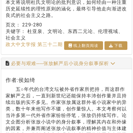
本文将说明杜氏文明论的批判意识，如何经由一种注重
历史延续性的理性原则的涵化，最终引导他走向渐进改
良式的社会主义之路。
页次：
229-280
关键字：
杜亚泉、文明论、东西二元论、伦理视域、
社会主义
政大中文学报 第三十二期
线上翻⾴阅读
下载
必要与艰难──张放解严后小说身分叙事探析
作者:侯如绮
五○年代的台湾文坛被外省作家所把持，而这群作
家解严之后，一直到新世纪还能保持丰沛创作量并且持
续出版的实不多见。作家张放属这群外省小说家中的异
类，数十年来他写作不辍，创作量惊人。本文考察何以
当许多第一代外省作家纷纷停笔，张放仍持续写作。论
文企图分析张放小说中的身分叙事，理解其内在和外缘
的因素，并兼而阐述张放小说叙事的精神价值与主体建