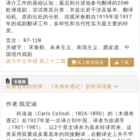
译介工作的基础认知；最后则分述他参与翻译的20种
欧洲戏剧，尝试将其分类，并提出若干涉及版本、翻译
动机、原剧出处的分析。综观宋春舫自1919年至1937
年的戏剧翻译工作，多样性和当代性实为最主要的特
质。
页次：
87-128
关键字：
宋春舫、未来主义、表现主义、腊皮虚、中
国现代戏剧
政大中文学报 第三十二期
线上翻⾴阅读
下载
专题稿
双重底本的抉择：《木偶奇遇记》的转译现象
作者:陈宏淑
科洛迪（Carlo Collodi，1826-1890）的《木偶奇
遇记》在1927年第一次译介到中国，译者为徐调孚
（1901-1981），以2个英文译本为底本转译而来。这
类采用双重或多重底本的间接翻译，在翻译史上并不罕