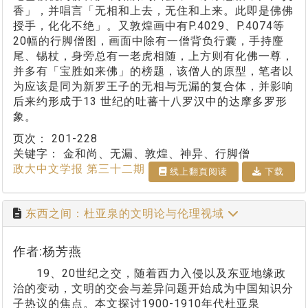
香」，并唱言「无相和上去，无住和上来。此即是佛佛
授手，化化不绝」。又敦煌画中有P.4029、P.4074等
20幅的行脚僧图，画面中除有一僧背负行囊，手持麈
尾、锡杖，身旁总有一老虎相随，上方则有化佛一尊，
并多有「宝胜如来佛」的榜题，该僧人的原型，笔者以
为应该是同为新罗王子的无相与无漏的复合体，并影响
后来约形成于13 世纪的吐蕃十八罗汉中的达摩多罗形
象。
页次：
201-228
关键字：
金和尚、无漏、敦煌、神异、行脚僧
政大中文学报 第三十二期
线上翻⾴阅读
下载
东西之间：杜亚泉的文明论与伦理视域
作者:杨芳燕
19、20世纪之交，随着西力入侵以及东亚地缘政
治的变动，文明的交会与差异问题开始成为中国知识分
子热议的焦点。本文探讨1900-1910年代杜亚泉