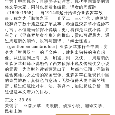
年方于中国现身，且较少受到注意。现代中国重要的通
俗文学大家，同时也是着名编辑、译者的周瘦鹃
（1895-1968），自1914年起开始译介亚森罗苹故
事，称之为「胠箧之王」，直至二、三○年代，他更陆
续翻译了数十篇亚森罗苹故事，称道亚森罗苹小说妙不
可言，不但能当侦探小说读，更可看作是武侠小说，并
主导了《亚森罗苹案全集》的推出，贡献可谓最力。通
过周瘦鹃的润饰、改写与翻译，「绅士怪盗」
（gentleman cambrioleur）亚森罗苹旅行至中国，变
身为「智勇双全」的「义侠」，建构出独特的侠盗想
像。从法国到上海，从「剧盗」到「义侠」，周瘦鹃的
亚森罗苹翻译小说融合了西方侦探小说及传统侠义小说
的元素，为当时的读者营造出了一片都市江湖，洋溢着
蕴含英雄儿女之情的家国想像。亚森罗苹在近现代中国
的奇异旅程，其特色与意涵，无疑值得从更全面的视
野，通过细腻比对中、法、英译本，加以爬梳分析，而
这也是本文着力的目标。
页次：
39-86
关键字：
亚森罗苹、周瘦鹃、侦探小说、翻译文学、
民初上海