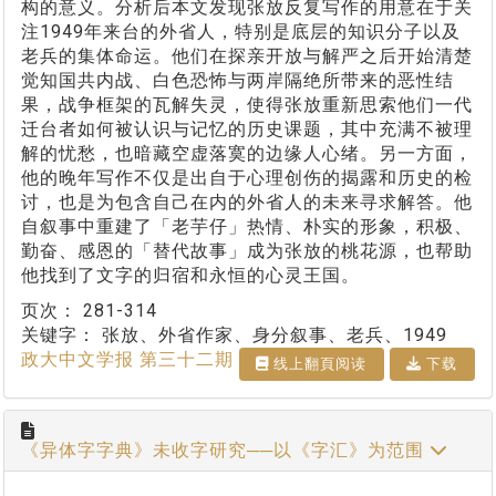
构的意义。分析后本文发现张放反复写作的用意在于关
注1949年来台的外省人，特别是底层的知识分子以及
老兵的集体命运。他们在探亲开放与解严之后开始清楚
觉知国共内战、白色恐怖与两岸隔绝所带来的恶性结
果，战争框架的瓦解失灵，使得张放重新思索他们一代
迁台者如何被认识与记忆的历史课题，其中充满不被理
解的忧愁，也暗藏空虚落寞的边缘人心绪。另一方面，
他的晚年写作不仅是出自于心理创伤的揭露和历史的检
讨，也是为包含自己在内的外省人的未来寻求解答。他
自叙事中重建了「老芋仔」热情、朴实的形象，积极、
勤奋、感恩的「替代故事」成为张放的桃花源，也帮助
他找到了文字的归宿和永恒的心灵王国。
页次：
281-314
关键字：
张放、外省作家、身分叙事、老兵、1949
政大中文学报 第三十二期
线上翻⾴阅读
下载
《异体字字典》未收字研究──以《字汇》为范围