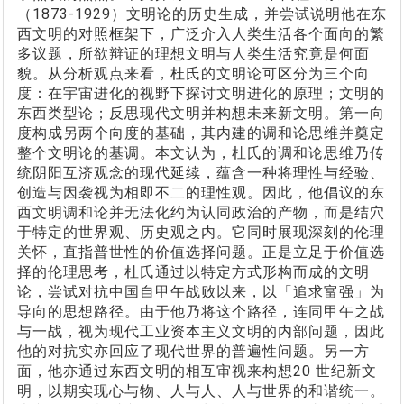
（1873-1929）文明论的历史生成，并尝试说明他在东
西文明的对照框架下，广泛介入人类生活各个面向的繁
多议题，所欲辩证的理想文明与人类生活究竟是何面
貌。从分析观点来看，杜氏的文明论可区分为三个向
度：在宇宙进化的视野下探讨文明进化的原理；文明的
东西类型论；反思现代文明并构想未来新文明。第一向
度构成另两个向度的基础，其内建的调和论思维并奠定
整个文明论的基调。本文认为，杜氏的调和论思维乃传
统阴阳互济观念的现代延续，蕴含一种将理性与经验、
创造与因袭视为相即不二的理性观。因此，他倡议的东
西文明调和论并无法化约为认同政治的产物，而是结穴
于特定的世界观、历史观之内。它同时展现深刻的伦理
关怀，直指普世性的价值选择问题。正是立足于价值选
择的伦理思考，杜氏通过以特定方式形构而成的文明
论，尝试对抗中国自甲午战败以来，以「追求富强」为
导向的思想路径。由于他乃将这个路径，连同甲午之战
与一战，视为现代工业资本主义文明的内部问题，因此
他的对抗实亦回应了现代世界的普遍性问题。另一方
面，他亦通过东西文明的相互审视来构想20 世纪新文
明，以期实现心与物、人与人、人与世界的和谐统一。