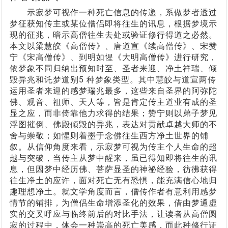
示寂梦可视作一种死亡信息的传递，系做梦者透过
梦征获知传主或某位僧侣即将往生的讯息，根据梦境示
现的征兆，暗示高僧往生去处或验证修行得道之必然。
本文以梁慧皎《高僧传》、唐道宣《续高僧传》、宋赞
宁《宋高僧传》、到明如惺《大明高僧传》进行研究，
依梦象不同归纳出预知时至、圣者来迎、净土祥瑞、倾
毁异兆和讬梦道别5 种梦象类型。其中慧皎与道宣两传
运用圣者来迎的感梦瑞兆最多，这些来自圣界的阿弥陀
佛、观音、祖师、天人等，皆是肯定传主道业有成的圣
显之应，而非倚靠他力求得的结果；赞宁则以弟子梦见
浮图摧倒、佛殿倾毁的异兆，表达对贡献卓越大师的不
舍与崇敬；如惺则着墨于念佛往生西方净土世界的铺
叙。从信仰角度来看，示寂梦可视为传主个人生命的超
越与突破，当传主从梦中醒来，虽已得知即将往生的讯
息，但因梦中经历佛、菩萨显圣的神祕经验，彷彿获得
往生净土的应许，面对死亡无有恐惧，能充满信心地归
趣理想净土。就文学角度而言，僧传作者有意利用感梦
情节的铺排，为僧侣生命增添圣化的效果，借由梦通虚
实的交叉呼应与临终前后的对比手法，让读者从高僧圆
寂的过程中，体会一种崇高的死亡美感，而此种修行证