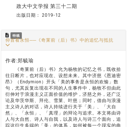
政大中文学报 第三十二期
出版日期：
2019-12
特稿
仰首看永恒──《奇莱前（后）书》中的追忆与抵抗
作者:郑毓瑜
《奇莱前（后）书》允为杨牧的记忆之书，既收拾
往日断片，也对应现在、设想未来。其中济慈《恩迪密
昂》（Endymion）开头「美的事务是永恒的欢愉」数
句，尤其反复出现在不同的人生事件中，杨牧不但由此
衍伸对于浪漫主义正面价值的维护，济慈之外，还广泛
论及华茨华斯、拜伦、雪莱、叶慈；同时，借由与浪漫
主义诗人的对话，诗人持续进行关于「美」、「大自
然」、「永恒」、「真理」的辩论与追求。本文将由诗
人与大自然、诗人与自我，以及诗人与诗三个面向，追
踪这衍生多端的「美」的体系，如何被每一个现实的曲