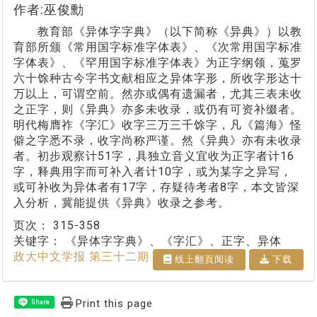
作者:巫俊勳
教育部《异体字字典》（以下简称《异典》）以教
育部所颁《常用国字标准字体表》、《次常用国字标准
字体表》、《罕用国字标准字体表》为正字纲领，蒐罗
六十馀种古今字书文献相应之异体字形，所收字形达十
万以上，可谓空前。然亦或偶有遗漏者，尤其三表未收
之正字，则《异典》亦多未收录，或仍有可资补缀者。
明代梅膺祚《字汇》收字三万三千馀字，凡《篇海》怪
僻之字悉不录，收字尚称严谨。然《异典》亦有未收录
者。初步观察计51字，具独立音义宜收为正字者计16
字，释典用字而可补入者计10字，或为某字之异写，
或可补收为异体者有17字，存疑待考者8字，本文皆深
入分析，冀能提供《异典》收录之参考。
页次：
315-358
关键字：
《异体字字典》、《字汇》、正字、异体
政大中文学报 第三十二期
线上翻⾴阅读
下载
Print this page
Share