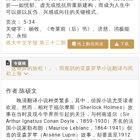
折──如忧郁、虚无或抵抗所重新建构，而成为人生中
可以据以反刍、兴感或向往的关键模式。
页次：
5-34
关键字：
杨牧、《奇莱前（后）书》、济慈、消极能
力、永恒
政大中文学报 第三十二期
线上翻⾴阅读
下载
专题稿
「这奇异的旅程！」：周瘦鹃的亚森罗苹小说翻译与民
初上海
作者:陈硕文
晚清翻译小说种类繁多，其中，侦探小说尤受读者
欢迎。然而，相对于福尔摩斯（Sherlock Holmes）故
事在当时及现今学界所引起的关注，与柯南道尔（Sir
Arthur Ignatius Conan Doyle，1859-1930）齐名的法
国小说家勒布朗（Maurice Leblanc，1864-1941）创
造的亚森罗苹（Arsène Lupin）故事，却要直至1912