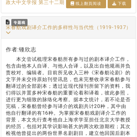
政大中文学报 第三十二期
线上翻⾴阅读
下载
专题稿
宋春舫戏剧译介工作的多样性与当代性（1919-1937）
作者:锺欣志
本文尝试梳理宋春舫所有参与过的剧本译介工作，
包含由他本人自译、与他人合译，以及出自他规画并负
责校对、编辑者。目前所见收入三种《宋春舫论剧》的
文字并未交待原始刊登讯息，也未完整收录宋春舫参与
翻译过的全部剧本；透过近现代报刊所留下的资料，我
们得以并置多种宋春舫的重要论着和译着，彼此参照，
进行更为细致的脉络化考察。据本文统计，若不论是否
完稿，宋春舫曾经参与译介的戏剧共计20种，其中由
他自行翻译的有16种。为掌握宋春舫戏剧译介工作的
背景，本文先行查考他自上海求学至担任北京大学教授
的经历，包括对其学识影响甚大的两次欧游期程；其次
检视他曾提出的两份世界名剧剧目，建立他回国后剧本