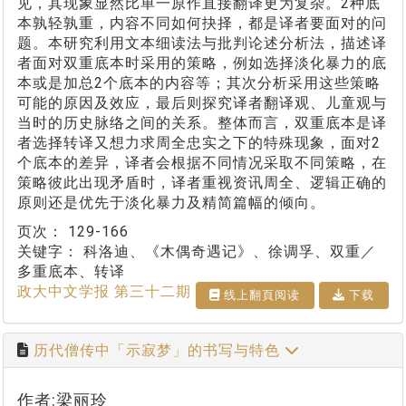
见，其现象显然比单一原作直接翻译更为复杂。2种底
本孰轻孰重，内容不同如何抉择，都是译者要面对的问
题。本研究利用文本细读法与批判论述分析法，描述译
者面对双重底本时采用的策略，例如选择淡化暴力的底
本或是加总2个底本的内容等；其次分析采用这些策略
可能的原因及效应，最后则探究译者翻译观、儿童观与
当时的历史脉络之间的关系。整体而言，双重底本是译
者选择转译又想力求周全忠实之下的特殊现象，面对2
个底本的差异，译者会根据不同情况采取不同策略，在
策略彼此出现矛盾时，译者重视资讯周全、逻辑正确的
原则还是优先于淡化暴力及精简篇幅的倾向。
页次：
129-166
关键字：
科洛迪、《木偶奇遇记》、徐调孚、双重／
多重底本、转译
政大中文学报 第三十二期
线上翻⾴阅读
下载
历代僧传中「示寂梦」的书写与特色
作者:梁丽玲