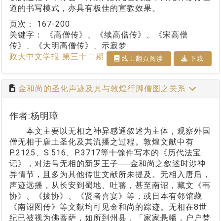
道的书写模式，亦具有极佳的宣教效果。
页次：
167-200
关键字：
《高僧传》、《续高僧传》、《宋高僧
传》、《大明高僧传》、示寂梦
政大中文学报 第三十二期
线上翻⾴阅读
下载
金和尚的圣化声迹及其与敦煌行脚僧图之关系
作者:杨明璋
本文主要以无相之神异感通叙述为主体，观察外国
僧无相于唐土圣化及其流播之过程。敦煌文献中有
P.2125、S.516、P.3717等十馀件写本的《历代法宝
记》，对法号无相的新罗王子──金和尚之叙述时涉神
异情节，且多为其他传世文献所未提及。无相入唐后，
声迹远播，从长安到蜀地、吐蕃，甚至南诏，藏文《韦
协》、《拔协》、《贤者喜宴》等，或日本有邻馆藏
《南诏图传》等文献均可见金和尚的踪迹。无相在8世
纪已被视为佛菩萨，如所到州县，「家家悬幡，户户焚