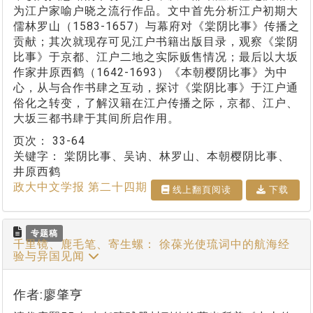
为江户家喻户晓之流行作品。文中首先分析江户初期大
儒林罗山（1583-1657）与幕府对《棠阴比事》传播之
贡献；其次就现存可见江户书籍出版目录，观察《棠阴
比事》于京都、江户二地之实际贩售情况；最后以大坂
作家井原西鹤（1642-1693）《本朝樱阴比事》为中
心，从与合作书肆之互动，探讨《棠阴比事》于江户通
俗化之转变，了解汉籍在江户传播之际，京都、江户、
大坂三都书肆于其间所启作用。
页次：
33-64
关键字：
棠阴比事、吴讷、林罗山、本朝樱阴比事、
井原西鹤
政大中文学报 第二十四期
线上翻⾴阅读
下载
专题稿
千里镜、鹿毛笔、寄生螺： 徐葆光使琉词中的航海经
验与异国见闻
作者:廖肇亨