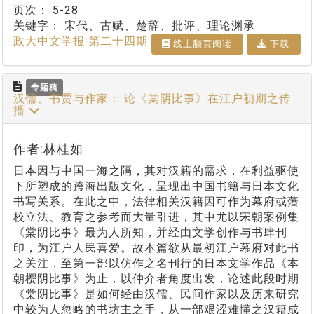
页次：
5-28
关键字：
宋代、古赋、楚辞、批评、理论渊承
政大中文学报 第二十四期
线上翻⾴阅读
下载
专题稿
汉儒、书贾与作家： 论《棠阴比事》在江户初期之传
播
作者:林桂如
日本因与中国一海之隔，其对汉籍的需求，在利益驱使
下所塑成的跨海出版文化，呈现出中国书籍与日本文化
书写关系。在此之中，法律相关汉籍因可作为幕府或藩
校立法、教育之参考而大量引进，其中尤以宋朝案例集
《棠阴比事》最为人所知，并经由文学创作与书肆刊
印，为江户人民喜爱。故本篇欲从最初江户幕府对此书
之关注，至第一部以仿作之名刊行的日本文学作品《本
朝樱阴比事》为止，以仲介者角度出发，论述此段时期
《棠阴比事》是如何经由汉儒、民间作家以及历来研究
中较为人忽略的书坊主之手，从一部艰涩难懂之汉籍成