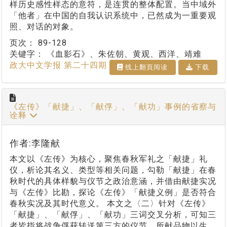
样历史感性样态的意符，是连贯的整体配置。当中域外
「他者」在中国的自我认识系统中，已然成为一重要观
照、对话的对象。
页次：
89-128
关键字：
《血影石》、朱佐朝、黄观、西洋、靖难
政大中文学报 第二十四期
线上翻⾴阅读
下载
《左传》「献捷」、「献俘」、「献功」事例的省察与
诠释
作者:李隆献
本文以《左传》为核心，聚焦春秋军礼之「献捷」礼
仪，析论其名义、类型等相关问题，勾勒「献捷」在春
秋时代的具体样貌与仪节之政治意涵，并借由献捷实况
与《左传》比勘，探论《左传》「献捷义例」是否符合
春秋实况及其时代意义。 本文之〈二〉针对《左传》
「献捷」、「献俘」、「献功」三词交叉分析，可知三
者皆指将战争俘获转送第三方的仪节。所献品物以生