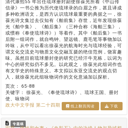
清代康熙55 年出任琉球册封副使徐葆光所着《中山传
信录》一书公推为历代使琉球录的白眉之作，甚且译成
多种欧洲语文，是西方认识琉球最重要的典据之一，徐
葆光诗文集过去仅知有《舶前集》存世，近年发现徐葆
光《舶中集》、《舶后集》（三种合称《海舶三集》，
或惯称《奉使琉球诗》）等着作。其中《舶后集》一书
后附一组词作，就自鸣钟、望远镜、鹿毛笔等事物加以
吟咏，从中可以看出徐葆光的航海时光与琉球经验，可
谓文化交流史与物质文化交融互摄的绝佳范例，饶富趣
味。虽然目前琉球册封使的研究已经汗牛充栋，以词为
中心的研究似仍不多见。以此观之，徐葆光此组词作也
有文学史的特殊意义。本文拟以东亚交流史的观点切
入，就徐葆光此组咏物词作的文化意涵加以探析。
页次：
65-88
关键字：
徐葆光、《奉使琉球诗》、琉球王国、册封
使、咏物词
政大中文学报 第二十四期
线上翻⾴阅读
下载
专题稿