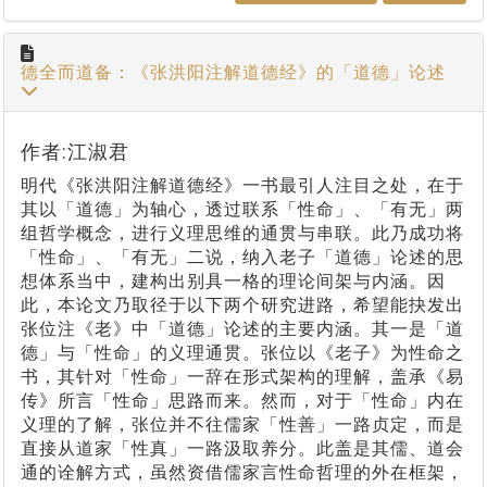
德全而道备：《张洪阳注解道德经》的「道德」论述
作者:江淑君
明代《张洪阳注解道德经》一书最引人注目之处，在于
其以「道德」为轴心，透过联系「性命」、「有无」两
组哲学概念，进行义理思维的通贯与串联。此乃成功将
「性命」、「有无」二说，纳入老子「道德」论述的思
想体系当中，建构出别具一格的理论间架与内涵。因
此，本论文乃取径于以下两个研究进路，希望能抉发出
张位注《老》中「道德」论述的主要内涵。其一是「道
德」与「性命」的义理通贯。张位以《老子》为性命之
书，其针对「性命」一辞在形式架构的理解，盖承《易
传》所言「性命」思路而来。然而，对于「性命」内在
义理的了解，张位并不往儒家「性善」一路贞定，而是
直接从道家「性真」一路汲取养分。此盖是其儒、道会
通的诠解方式，虽然资借儒家言性命哲理的外在框架，