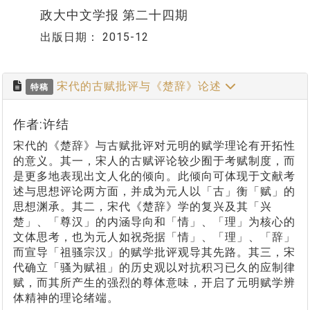
政大中文学报 第二十四期
出版日期：
2015-12
宋代的古赋批评与《楚辞》论述
特稿
作者:许结
宋代的《楚辞》与古赋批评对元明的赋学理论有开拓性
的意义。其一，宋人的古赋评论较少囿于考赋制度，而
是更多地表现出文人化的倾向。此倾向可体现于文献考
述与思想评论两方面，并成为元人以「古」衡「赋」的
思想渊承。其二，宋代《楚辞》学的复兴及其「兴
楚」、「尊汉」的内涵导向和「情」、「理」为核心的
文体思考，也为元人如祝尧据「情」、「理」、「辞」
而宣导「祖骚宗汉」的赋学批评观导其先路。其三，宋
代确立「骚为赋祖」的历史观以对抗积习已久的应制律
赋，而其所产生的强烈的尊体意味，开启了元明赋学辨
体精神的理论绪端。