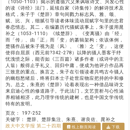
（1050-1103）揭示的遵循六义来讽咏诗文、兴发心性
的读《诗经》法门，延续自家《诗集传》的解诗技术及
格式，朱子于《楚辞》章句间戮力标志风、雅、颂、
赋、比、兴，细腻引导读者体味流动屈赋字句里的忠君
眷恋情志。其二，在编纂历代骚赋该事上，朱子援用晁
补之（1053-1110）《续楚辞》、《变离骚》由「经」
而「传」、由「正」而「变」的纂辑架构；依该体例，
楚骚作品被朱子视为是〈风〉、〈雅〉之「变」，这便
使得自屈原（西元前?342-278）以降的骚人墨客于纾
忧洩愤之际，能否如《三百篇》诸多作者（或诗中的主
人翁）般得止乎礼义、回归中庸，便成为他评介作品再
三致意的重点。换言之，朱子在引领读者共鸣古今骚人
的幽怨愁绪后，终将归本士子处世应物应把持的中和修
为。总之，朱熹的《楚辞》论着表现出一种借品味诗文
来启迪心性的修道路子。于此法门，文艺赏析与心性涵
养相辅相济，此乃理学传统的建树，也是中国文学传统
特有的发明。
页次：
197-252
关键字：
楚辞、楚辞集注、朱熹、谢良佐、晁补之
政大中文学报 第二十四期
线上翻⾴阅读
下载