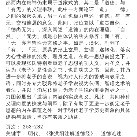
然而内在精神仍隶属于道家式的。其二是「道德」与
「有无」的义理串联。此中一方面论证「道」、「德」
之间的深密关系，另一方面也极力申述「道德」与「有
无」交相连属的意义。此间，张位复以「道贵自然」、
「德尚无为」，深入阐述「道德」的内在理蕴。「自
然」、「无为」咸是心性体认的功夫修养；而「有」、
「无」亦率皆性命玄修之事。如是，淡化、削弱了
「有」、「无」原具的形上玄思、玄理，遂转化、落实
为心性锻鍊的治身、理身之道。在此一思想前提之下，
可以发现张氏特别看重老子思想的功夫义、内圣义，并
认为《老子》是性命之书，也是功夫之书。因此，其乃
进一步将老子的言说，视为对人行为的警戒与教示之
语，同时亦专力驳斥将老子学说视为伎俩、智虑之术的
看法，并以「消尽伎俩」为老子学说的重要旨标之一，
力图彰显出「道德」内涵的实践意义。凡此，其间种种
义理向度的抉发与阐释，除了有助于更进一步衡定老子
思想的内在底蕴之外，对于明代老子学历史图象的具体
建构与廓清，当亦有实质之助益。
页次：
253-282
关键字：
明代、《张洪阳注解道德经》、道德论述、