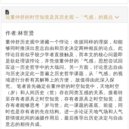
论董仲舒的时空知觉及其历史观 ─「气感」的观点
作者:林世贤
董仲舒历史观中潜藏一个悖论：依据同样的理据，却能
够同时推演出意志自由和历史决定两种相反的论点。此
悖论目前似乎较少学者直接触及，而本文的核心问题即
是欲处理该悖论，并凭借董仲舒的「气感」思想尝试回
应这一历史哲学中的大哉问。另一方面，讨论意志自由
与历史决定此一普遍之历史哲学课题，从「气感」的视
域进行分析有其解释上的方便， 故值得由此深入探
究。 笔者首先确定在董仲舒的时空知觉中，天地时空
（岁）和人间历史（世）存在同类互感的关系。接着转
至存有者原具之时空知觉，存有者原具之时空知觉，是
存有者能够思考「岁与世」此一课题的基底、前提，同
时也是存有者的先在结构。进一步论证天地气场和人气
群情彼此间的涵摄作用后，最后推导出历史决定与自由
意志的相待共成。