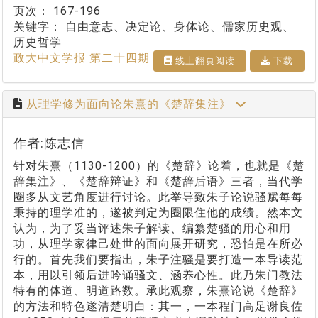
页次：
167-196
关键字：
自由意志、决定论、身体论、儒家历史观、
历史哲学
政大中文学报 第二十四期
线上翻⾴阅读
下载
从理学修为面向论朱熹的《楚辞集注》
作者:陈志信
针对朱熹（1130-1200）的《楚辞》论着，也就是《楚
辞集注》、《楚辞辩证》和《楚辞后语》三者，当代学
圈多从文艺角度进行讨论。此举导致朱子论说骚赋每每
秉持的理学准的，遂被判定为圈限住他的成绩。然本文
认为，为了妥当评述朱子解读、编纂楚骚的用心和用
功，从理学家律己处世的面向展开研究，恐怕是在所必
行的。首先我们要指出，朱子注骚是要打造一本导读范
本，用以引领后进吟诵骚文、涵养心性。此乃朱门教法
特有的体道、明道路数。承此观察，朱熹论说《楚辞》
的方法和特色遂清楚明白：其一，一本程门高足谢良佐