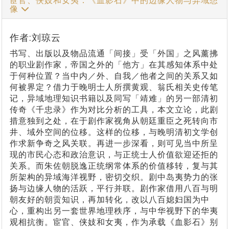
宦官、侠妓和女夷：《血影石》中的边缘人物与异域想
像
作者:刘琼云
书写、出版以及物品流通「间接」受「外国」之风薰拂
的职业剧作家，帝国之外的「他方」在其感知体系中处
于何种位置？当中内／外、自我／他者之间的关系又如
何被界定？借力于晚明士人所撰黄观、翁氏相关史传笔
记，异域地理知识书籍以及同写「靖难」的另一部清初
传奇《千忠录》作为对比分析的工具，本文立论，此剧
措意独到之处，在于剧作家视角从朝廷重臣之死转向市
井、域外空间的位移。这样的位移，与晚明清初文学创
作求新争奇之风关联。再进一步深看，则可见当中所呈
现的市民心态和政治意识，与正统士人价值欲迎还拒的
关系。而朱佐朝脱逸正统纲常体系的价值移转，复与其
所架构的异域海洋视野，密切交织。剧中岛夷势力的张
扬与边缘人物的活跃，平行并联。剧作家借用八百与明
朝友好的朝贡知识，再加转化，改以八百媳妇国为中
心，重构出另一套世界地理秩序，与中华视野下的华夷
观相抗衡。宦官、侠妓和女夷，作为承载《血影石》别