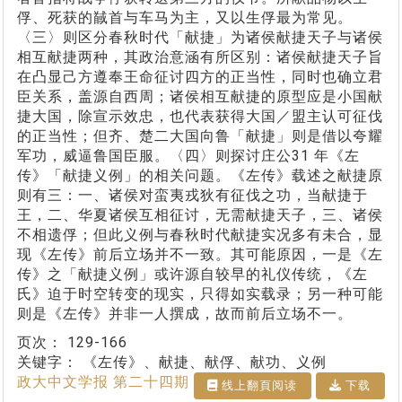
俘、死获的馘首与车马为主，又以生俘最为常见。
〈三〉则区分春秋时代「献捷」为诸侯献捷天子与诸侯
相互献捷两种，其政治意涵有所区别：诸侯献捷天子旨
在凸显己方遵奉王命征讨四方的正当性，同时也确立君
臣关系，盖源自西周；诸侯相互献捷的原型应是小国献
捷大国，除宣示效忠，也代表获得大国／盟主认可征伐
的正当性；但齐、楚二大国向鲁「献捷」则是借以夸耀
军功，威逼鲁国臣服。〈四〉则探讨庄公31 年《左
传》「献捷义例」的相关问题。《左传》载述之献捷原
则有三：一、诸侯对蛮夷戎狄有征伐之功，当献捷于
王，二、华夏诸侯互相征讨，无需献捷天子，三、诸侯
不相遗俘；但此义例与春秋时代献捷实况多有未合，显
现《左传》前后立场并不一致。其可能原因，一是《左
传》之「献捷义例」或许源自较早的礼仪传统，《左
氏》迫于时空转变的现实，只得如实载录；另一种可能
则是《左传》并非一人撰成，故而前后立场不一。
页次：
129-166
关键字：
《左传》、献捷、献俘、献功、义例
政大中文学报 第二十四期
线上翻⾴阅读
下载