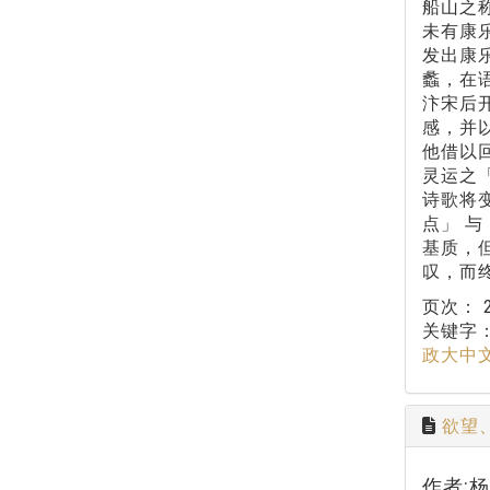
船山之
未有康
发出康
蠡，在
汴宋后
感，并
他借以
灵运之
诗歌将
点」 
基质，
叹，而
页次：
关键字
政大中
欲望
作者: