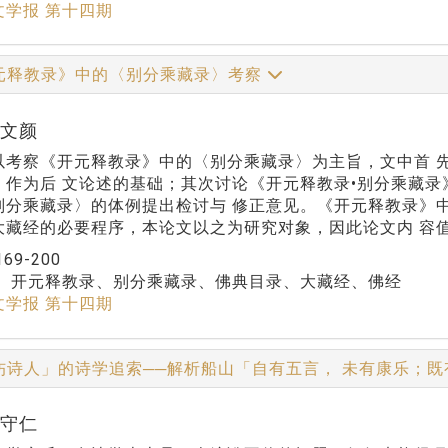
文学报 第十四期
元释教录》中的〈别分乘藏录〉考察
王文颜
以考察《开元释教录》中的〈别分乘藏录〉为主旨，文中首 
，作为后 文论述的基础；其次讨论《开元释教录•别分乘藏录
别分乘藏录〉的体例提出检讨与 修正意见。《开元释教录》
大藏经的必要程序，本论文以之为研究对象，因此论文内 容
169-200
：
开元释教录、别分乘藏录、佛典目录、大藏经、佛经
文学报 第十四期
伤诗人」的诗学追索──解析船山「自有五言， 未有康乐；
曾守仁