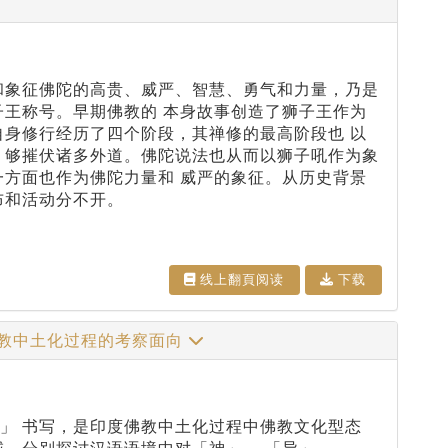
和象征佛陀的高贵、威严、智慧、勇气和力量，乃是
子王称号。早期佛教的 本身故事创造了狮子王作为
自身修行经历了四个阶段，其禅修的最高阶段也 以
 够摧伏诸多外道。佛陀说法也从而以狮子吼作为象
一方面也作为佛陀力量和 威严的象征。从历史背景
布和活动分不开。
线上翻⾴阅读
下载
佛教中土化过程的考察面向
」 书写，是印度佛教中土化过程中佛教文化型态