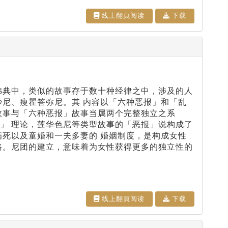
线上翻⾴阅读
下载
佛典中，类似的故事存于数十种经律之中，涉及的人
妙尼、瘦瞿答弥尼。其 内容以「六种恶报」和「乱
故事与「六种恶报」故事当属两个完整独立之系
」 理论，莲华色尼等类型故事的「恶报」说构成了
病死以及童婚和一夫多妻的 婚姻制度，是构成女性
路。尼团的建立，意味着为女性获得更多的独立性的
线上翻⾴阅读
下载