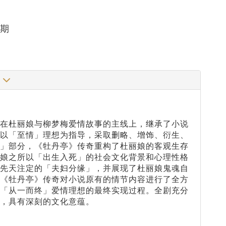
四期
蕴
，在杜丽娘与柳梦梅爱情故事的主线上，继承了小说
却以「至情」理想为指导，采取删略、增饰、衍生、
情」部分，《牡丹亭》传奇重构了杜丽娘的客观生存
丽娘之所以「出生入死」的社会文化背景和心理性格
娘先天注定的「夫妇分缘」，并展现了杜丽娘鬼魂自
，《牡丹亭》传奇对小说原有的情节内容进行了全方
娘「从一而终」爱情理想的最终实现过程。全剧充分
，具有深刻的文化意蕴。