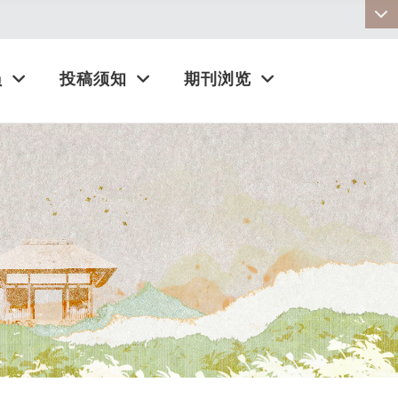
:::
员
投稿须知
期刊浏览