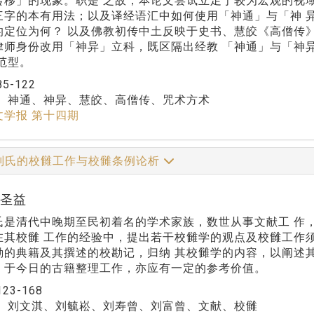
转移」的现象。职是 之故，本论文尝试立足于较为宏观的视
三字的本有用法；以及译经语汇中如何使用「神通」与「神 
的定位为何？ 以及佛教初传中土反映于史书、慧皎《高僧传
律师身份改用「神异」立科，既区隔出经教 「神通」与「神
范型。
85-122
：
神通、神异、慧皎、高僧传、咒术方术
文学报 第十四期
刘氏的校雠工作与校雠条例论析
曾圣益
氏是清代中晚期至民初着名的学术家族，数世从事文献工 作
在其校雠 工作的经验中，提出若干校雠学的观点及校雠工作
勘的典籍及其撰述的校勘记，归纳 其校雠学的内容，以阐述
，于今日的古籍整理工作，亦应有一定的参考价值。
123-168
：
刘文淇、刘毓崧、刘寿曾、刘富曾、文献、校雠