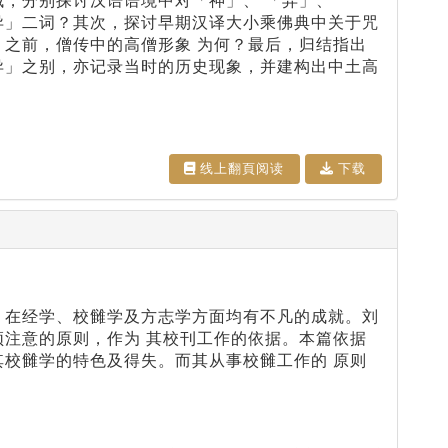
域，分别探讨汉语语境中对「神」、 「异」、
异」二词？其次，探讨早期汉译大小乘佛典中关于咒
》之前，僧传中的高僧形象 为何？最后，归结指出
异」之别，亦记录当时的历史现象，并建构出中土高
线上翻⾴阅读
下载
，在经学、校雠学及方志学方面均有不凡的成就。刘
须注意的原则，作为 其校刊工作的依据。本篇依据
其校雠学的特色及得失。而其从事校雠工作的 原则