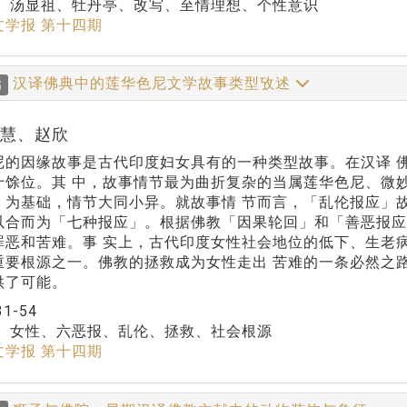
：
汤显祖、牡丹亭、改写、至情理想、个性意识
文学报 第十四期
汉译佛典中的莲华色尼文学故事类型攷述
稿
普慧、赵欣
尼的因缘故事是古代印度妇女具有的一种类型故事。在汉译 
十馀位。其 中，故事情节最为曲折复杂的当属莲华色尼、微
」为基础，情节大同小异。就故事情 节而言，「乱伦报应」
以合而为「七种报应」。根据佛教「因果轮回」和「善恶报应
罪恶和苦难。事 实上，古代印度女性社会地位的低下、生老
重要根源之一。佛教的拯救成为女性走出 苦难的一条必然之
供了可能。
31-54
：
女性、六恶报、乱伦、拯救、社会根源
文学报 第十四期