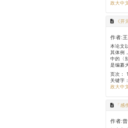
政大中
《开
作者:
本论文
其体例
中的〈
是编纂
页次：
关键字
政大中
「感
作者: