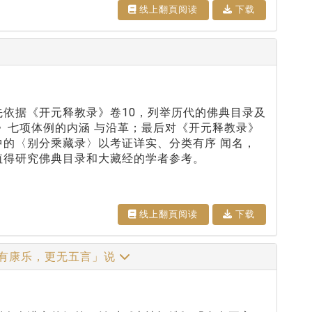
线上翻⾴阅读
下载
先依据《开元释教录》卷10，列举历代的佛典目录及
》七项体例的内涵 与沿革；最后对《开元释教录》
中的〈别分乘藏录〉以考证详实、分类有序 闻名，
值得研究佛典目录和大藏经的学者参考。
线上翻⾴阅读
下载
既有康乐，更无五言」说