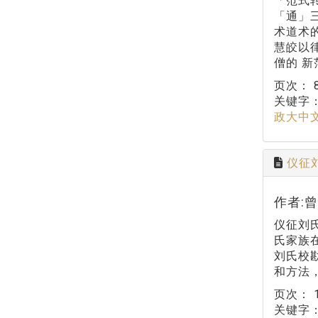
「范式
「通」
术道术
慧皎以
僧的 新
页次：
关键字
政大中
仪征
作者:
仪征刘
氏家族
刘氏校
和方法
页次：
关键字