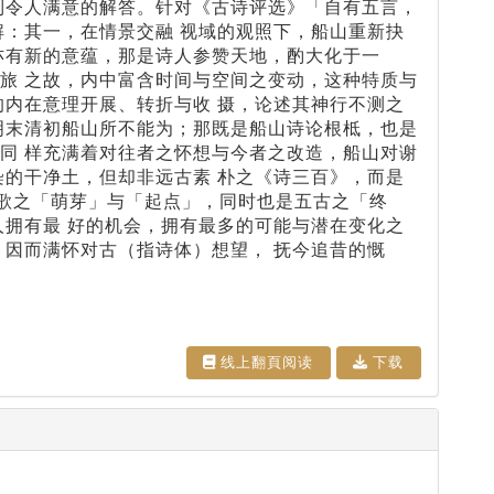
到令人满意的解答。针对《古诗评选》「自有五言，
解：其一，在情景交融 视域的观照下，船山重新抉
亦有新的意蕴，那是诗人参赞天地，酌大化于一
旅 之故，内中富含时间与空间之变动，这种特质与
的内在意理开展、转折与收 摄，论述其神行不测之
明末清初船山所不能为；那既是船山诗论根柢，也是
同 样充满着对往者之怀想与今者之改造，船山对谢
染的干净土，但却非远古素 朴之《诗三百》，而是
歌之「萌芽」与「起点」，同时也是五古之「终
人拥有最 好的机会，拥有最多的可能与潜在变化之
，因而满怀对古（指诗体）想望， 抚今追昔的慨
线上翻⾴阅读
下载