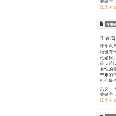
关键字
政大中
专题
作者:
莲华色
物也有
伦恶报
统，难
女性的
苦难的
机会提
页次：
关键字
政大中