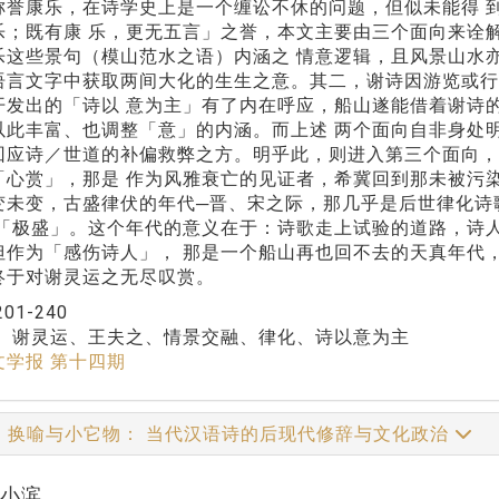
称誉康乐，在诗学史上是一个缠讼不休的问题，但似未能得 
乐；既有康 乐，更无五言」之誉，本文主要由三个面向来诠
乐这些景句（模山范水之语）内涵之 情意逻辑，且风景山水
语言文字中获取两间大化的生生之意。其二，谢诗因游览或行
开发出的「诗以 意为主」有了内在呼应，船山遂能借着谢诗
以此丰富、也调整「意」的内涵。而上述 两个面向自非身处
回应诗／世道的补偏救弊之方。明乎此，则进入第三个面向，
「心赏」，那是 作为风雅衰亡的见证者，希冀回到那未被污
变未变，古盛律伏的年代─晋、宋之际，那几乎是后世律化诗
与「极盛」。这个年代的意义在于：诗歌走上试验的道路，诗
但作为「感伤诗人」， 那是一个船山再也回不去的天真年代
终于对谢灵运之无尽叹赏。
201-240
：
谢灵运、王夫之、情景交融、律化、诗以意为主
文学报 第十四期
、换喻与小它物： 当代汉语诗的后现代修辞与文化政治
杨小滨