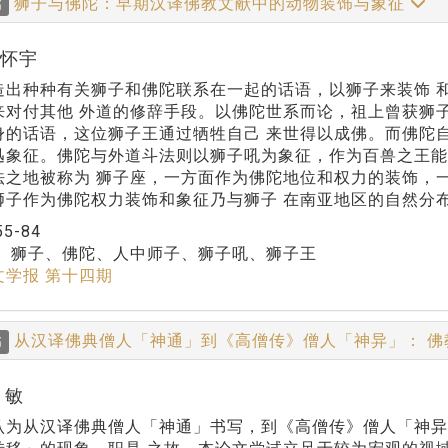
狮子与佛陀：早期汉译佛教文献中的动物装饰与象征
稿
陈怀宇
造出种种有关狮子和佛陀联系在一起的话语，以狮子来装饰 
来对付其他 外道的修辞手段。以佛陀世系而论，祖上曾获狮
身的话语，这位狮子王通过牺牲自己 来世得以成佛。而佛陀
迅象征。佛陀与外道斗法则以狮子吼为象征，作为百兽之王能
法之地被称为 狮子座，一方面作为佛陀地位和权力的装饰，
狮子作为佛陀权力装饰和象征乃与狮子 在南亚地区的自然分
55-84
：
狮子、佛陀、人中师子、狮子吼、狮子王
文学报 第十四期
从汉译佛典僧人「神通」到《高僧传》僧人「神异」： 
稿
 敏
认为从汉译佛典僧人「神通」书写，到《高僧传》僧人「神异