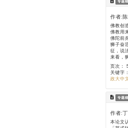
专题
作者:
佛教创
佛教用
佛陀前
狮子奋
征，说
来看，
页次：
关键字
政大中
专题
作者:丁
本论文