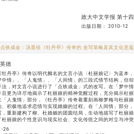
政大中文学报 第十
出版日期：
2010-12
点铁成金：汤显祖《牡丹亭》传奇的 改写策略及其文化意
郭英德
《牡丹亭》传奇以明代阙名的文言小说〈杜丽娘记〉为蓝本
梦中情」、「人鬼情」、「人间情」的三段式情节结构，但
手法，对文言小说进行了「点铁成金」式的改写。在「梦中
并且更为详尽地揭示了杜丽娘的精神觉醒过程，充分揭示杜
在「人鬼情」部分，《牡丹亭》传奇着重刻画柳梦梅与杜丽
动、积极地追求恋情与实现婚姻的过程。在「人间情」部分
写，重新建构了柳、杜婚姻的团圆结局，生动地描写了杜丽
了杜丽娘的个性意识与现实社会、文化传统之间的对立与冲突
1-26