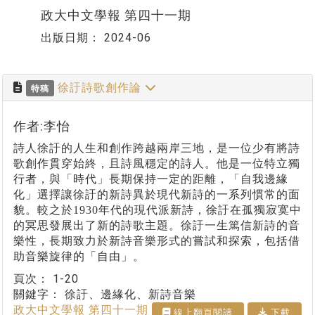
政大中文學報 第四十一期
出版日期：
2024-06
徐訏詩歌創作論
特稿
作者:李怡
詩人徐訏的人生和創作跨越兩岸三地，是一位少有將詩
歌創作貫穿始終，且詩風穩定的詩人。他是一位特立獨
行者，與「時代」長期保持一定的距離，「自我邊緣
化」選擇讓徐訏的新詩異於現代新詩的一系列慣常的面
貌。較之於
1930
年代的現代派新詩，徐訏在孤獨寂寞中
的冥思發展出了新的詩歌主題。徐訏一生篤信新詩的音
樂性，長期致力於新詩音樂形式的嘗試和探索，包括借
助音樂旋律的「自由」。
頁次：
1-20
關鍵字：
徐訏、邊緣化、新詩音樂
政大中文學報 第四十一期
線上翻⾴閱讀
下載