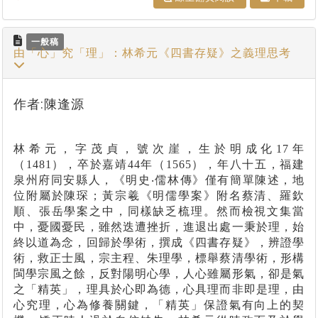
一般稿
由「心」究「理」：林希元《四書存疑》之義理思考
作者:陳逢源
林希元，字茂貞，號次崖，生於明成化17年
（1481），卒於嘉靖44年（1565），年八十五，福建
泉州府同安縣人，《明史‧儒林傳》僅有簡單陳述，地
位附屬於陳琛；黃宗羲《明儒學案》附名蔡清、羅欽
順、張岳學案之中，同樣缺乏梳理。然而檢視文集當
中，憂國憂民，雖然迭遭挫折，進退出處一秉於理，始
終以道為念，回歸於學術，撰成《四書存疑》，辨證學
術，救正士風，宗主程、朱理學，標舉蔡清學術，形構
閩學宗風之餘，反對陽明心學，人心雖屬形氣，卻是氣
之「精英」，理具於心即為德，心具理而非即是理，由
心究理，心為修養關鍵，「精英」保證氣有向上的契