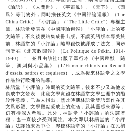
《論語》、《人間世》、《宇宙風》、《天下》、《西
風》等刊物外，同時擔任英文《中國評論週報》（
The
China Critic
）「小評論」（“
The Little Critic
”）專欄主
筆。林語堂發表在《中國評論週報》「小評論」上的英
文隨筆，不久後便結集成冊出版。不讓英語版本專美於
前，林語堂的「小評論」隨即很快被譯成了法文，同步
刊登在《北京政聞報》（
La Politique de P
é
kin, 1914-
1940
）上，並且由該社出版了單行本《中國幽默
―
隨
筆、諷刺與小品集》（
L’Humour chinois ou Recueil
d’essais, satires et esquisses
），成為後來林語堂之文學
作品旅行歐洲的先導。
林語堂「小評論」時期的英文隨筆，後來不少又為他改
寫成中文發表，此段文學實踐在林語堂文學生涯中的階
段性意義，已為人指出，然此時期林語堂雙語寫作在其
文風形塑、文學觀點凝成上的意涵，及其靈感來源等，
仍有待深入考察。此外，林語堂「小評論」的法譯歷
程，也一直較少受到關注。本文即以林語堂的「小評
論」法譯始末為中心，爬梳林語堂的「小評論」在民初