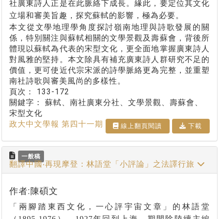
社廣東詩人正是在此脈絡下成長。緣此，要定位其文化
立場和審美旨趣，探究蘇軾的影響，極為必要。
本文從文學地理學角度探討嶺南地理與詩歌發展的關
係，特別關注與蘇軾相關的文學景觀及壽蘇會，背後所
體現以蘇軾為代表的宋型文化，更全面地掌握廣東詩人
對風雅的堅持。本文除具有補充廣東詩人群研究不足的
價值，更可使近代宗宋派的詩學脈絡更為完整，並重塑
南社詩歌與審美風尚的多樣性。
頁次：
133-172
關鍵字：
蘇軾、南社廣東分社、文學景觀、壽蘇會、
宋型文化
政大中文學報 第四十一期
線上翻⾴閱讀
下載
一般稿
翻譯中國‧再現摩登：林語堂「小評論」之法譯行旅
作者:陳碩文
「兩腳踏東西文化，一心評宇宙文章」的林語堂
（
1895-1976
），
1927
年回到上海，期間除陸續主編