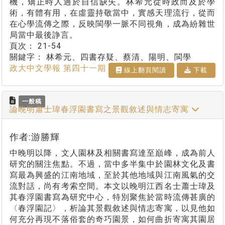
機，矯正時人過於自信缺失。林希元從時政而及於學
術，有體有用，在虛靈持敬當中，實感天理流行，從而
在心學流傳之際，反映閩學一脈不同視角，成為紛雜世
局當中最後諍言。
頁次：
21-54
關鍵字：
林希元、四書存疑、蔡清、陽明、閩學
政大中文學報 第四十一期
線上翻⾴閱讀
下載
一般稿
論晚明蕭士瑋春浮園書寫之景觀敘述與情志寄寓
作者:游勝輝
中晚明以降，文人園林及相關書寫達至巔峰，成為前人
研究的關注焦點。不過，當中多半集中於園林文化及書
寫最為興盛的江南地域，至於其他地域與江南風氣的交
流對話，尚有考索空間。本文以晚明江西名士蕭士瑋及
其春浮園書寫為研究中心，特別聚焦於當時流傳甚廣的
〈春浮園記〉，析論其景觀敘述與情志寄寓，以見他如
何充分再現不落俗套的奇巧園景，如何曲折寄寓其園居