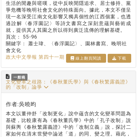
生活的閒趣與嗟嘆，從中反映閒隱追求、居士修持、黨
爭危機等晚明社會文化的特殊面向。據此，本文不僅呈
現一名深受江南文化影響又獨具個性的江西個案，也透
過詮解〈春浮園記〉等詩文書寫之深刻意蘊與藝術成
就，提供其人其園之所以得到廣泛流傳的理解基礎。
頁次：
55-96
關鍵字：
蕭士瑋、〈春浮園記〉、園林書寫、晚明社
會文化
政大中文學報 第四十一期
線上翻⾴閱讀
下載
一般稿
文化變革之歧路：《春秋董氏學》與《春秋繁露義證》
的「改制」論爭
作者:吳曉昀
本文以董仲舒「改制更化」說中蘊含的文化變革問題為
基礎，比較康有為《春秋董氏學》中的「孔子改制」說
與蘇輿《春秋繁露義證》中的「改制立義」說，探討二
家如何在清末世變中論述「道」的同、變之理。藉此，