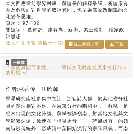
本文回應當前學界對康、蘇論爭的解釋爭議，析論康有
為及蘇輿面對世變的取徑異同，也呈顯儒家改制說的文
化變革思維。
頁次：
97-132
關鍵字：
董仲舒、康有為、蘇輿、素王改制、儒家政
治思想
政大中文學報 第四十一期
線上翻⾴閱讀
下載
一般稿
「嶺南真願百東坡」――蘇軾文化對南社廣東分社詩人
的影響
作者:林香伶、江曉輝
學界研究南社多集中在江、浙籍詩人群，於其他省分社
員的關注相對不足。在廣東分社的唱和中，「蘇軾」是
經常出現的文化符號。蘇軾被謫嶺南，對當地文化與文
學影響深遠，致使在「標舉唐音」、「詩風雄直」的嶺
南詩歌傳統外，形成清中葉開始流行的宗宋風氣，而南