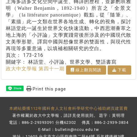
上海多語多文化空間中誕生、轉譯的歷程，並參酌班雅
明（
Walter Benjamin
，
1892-1940
）所言之「全景文
學」（
la litt
é
rature panoramique
）觀點，從「隨筆」、
「素描」此一文類在世界各地生成、轉化的視角，探討
林語堂此一誕生於世界文化快速流動，中西思潮薈萃之
地上海的「小評論」文學實踐背後所涉及的中國現代散
文美學形塑、譯寫中國與想像世界的雙面性，與現代性
再現等多重意涵，以填補相關研究的空白。
頁次：
173-216
關鍵字：
林語堂、小評論、世界文學、雙語書寫
政大中文學報 第四十一期
線上翻⾴閱讀
下載
Print this page
Share
本網站榮獲112年國科會人文社會科學研究中心補助網頁建置費
著作權屬於政大中文學報，請詳見
使用規則
。 題字：黃明理
電話：886-2-29393091 分機62302 傳真：886-2-2939-3834
E-Mail：
bulletin@nccu.edu.tw
地址：11605 台北市文山區指南路二段64號 百年樓後棟3樓