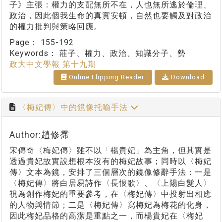
子》主張：權力的支配無所不在，人也無所逃於倫理、
政治，因此個我生命的真實安頓，自然也要觸及對政治
的權力批判與策略回應。
Page：
155-192
Keywords：
莊子、權力、政治、知識分子、勢
政大中文學報 第十九期
Online Flipping Reader
Download
〈梅妃傳〉中的鏡像托喻手法
Author:趙修霈
宋傳奇〈梅妃傳〉雖不以「楊貴妃」為主角，但其實是
透過貴妃故實設想根本沒有的梅妃故事；同時以〈梅妃
傳〉文本為鏡，安排了三個層次的鏡像修辭手法：一是
〈梅妃傳〉將白居易詩作〈長恨歌〉、〈上陽白髮人〉
視為創作梅妃的重要參考，在〈梅妃傳〉中投射出相應
的人物與情節；二是〈梅妃傳〉寫梅妃為梅花的化身，
因此梅妃品格的高潔是重點之一，而楊貴妃在〈梅妃