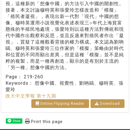
視」這種新的「想像中國」的方法引入中國的開創性。
接著，本文討論穆時英和張愛玲怎樣改造和「模擬」
「殖民者凝視」，表現出新一代對「現代」中國的想
像。穆時英運用小說視覺化表述表現三○年代上海貧富
懸殊的半殖民地處境，張愛玲則以這種方法對傳統和現
代中國作出觀察和反思，並且反過來對殖民者作出「凝
視」，質疑了這種觀看背後的權力構成。本文認為劉吶
鷗、穆時英和張愛玲三位作家的「模擬」策略由於時代
和位置的不同而顯出差異，但是這種「模擬」並不是純
粹的複製，而是一種再創造，顯示的是有別於主流的
「另一種」想像中國的方法。
Page：
219-260
Keywords：
想像中國、視覺性、劉吶鷗、穆時英、張
愛玲
政大中文學報 第十九期
Online Flipping Reader
Download
Print this page
Share