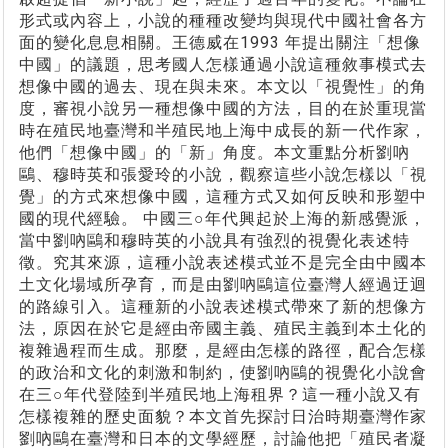
形式或內容上，小說的種種改變均與現代中國社會各方
面的變化息息相關。王德威在1993 年提出關注「想像
中國」的議題，思考國人怎樣通過小說這種敘事模式去
想像中國的過去、現在與未來。本文以「視覺性」的角
度，審視小說另一種想像中國的方法，目的在於重現當
時在殖民地臺灣和半殖民地上海中成長的新一代作家，
他們「想像中國」的「新」角度。本文重點分析劉吶
鷗、穆時英和張愛玲的小說，觀察這些小說怎樣以「視
覺」的方式來想像中國，這種方式又如何反映和形塑中
國的現代經驗。 中國三○年代興起於上海的新感覺派，
當中劉吶鷗和穆時英的小說具有強烈的視覺化表述特
徵。究其來源，這種小說表述模式並不是完全由中國本
土文化場域所孕育，而是由劉吶鷗這位臺灣人經過迂迴
的路線引入。這種新的小說表述模式帶來了新的想像方
法，原因在於它是經由帝國主義、殖民主義到本土化的
複雜過程而生成。那麼，是經由怎樣的路徑，配合怎樣
的政治和文化的刺激和制約，使劉吶鷗的視覺化小說會
在三○年代登陸到半殖民地上海租界？這一種小說又有
怎樣複雜的歷史面貌？本文首先探討日治時期臺灣作家
劉吶鷗在臺灣和日本的文學經歷，討論他把「殖民者凝