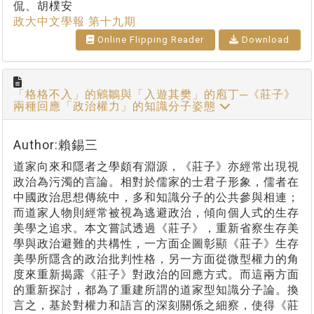
侃、胡樸安
政大中文學報 第十九期
Online Flipping Reader
Download
「格格不入」的鵷鶵與「入遊其樊」的庖丁─《莊子》
兩種回應「政治權力」的知識分子姿態
Author:賴錫三
道家向來和隱者之學頗有淵源，《莊子》亦經常出現視
政治為污濁的言論。相對於儒家的士君子形象，儒者在
中國政治思想傳統中，多和知識分子的公共參與相連；
而道家人物則經常被視為逃避政治，傾向個人式的生存
美學之追求。本文嘗試透過《莊子》，重新省察生存美
學與政治避難的共構性，一方面企圖彰顯《莊子》生存
美學所隱含的政治批判性格，另一方面從微型權力的角
度來重新揭露《莊子》對政治的回應方式。而這兩方面
的重新探討，都為了重建所謂的道家型知識分子論。換
言之，基於對權力和語言的深刻關係之細察，使得《莊