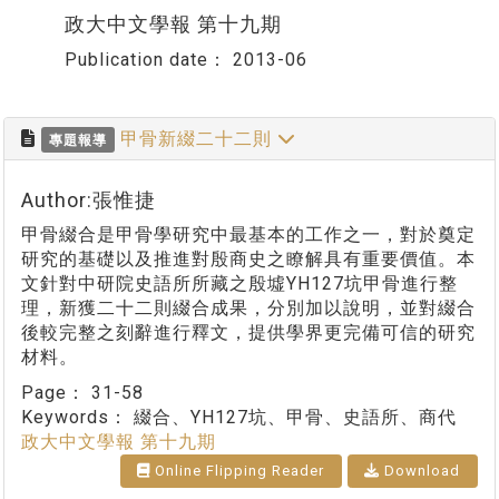
政大中文學報 第十九期
Publication date：
2013-06
甲骨新綴二十二則
專題報導
Author:張惟捷
甲骨綴合是甲骨學研究中最基本的工作之一，對於奠定
研究的基礎以及推進對殷商史之瞭解具有重要價值。本
文針對中研院史語所所藏之殷墟YH127坑甲骨進行整
理，新獲二十二則綴合成果，分別加以說明，並對綴合
後較完整之刻辭進行釋文，提供學界更完備可信的研究
材料。
Page：
31-58
Keywords：
綴合、YH127坑、甲骨、史語所、商代
政大中文學報 第十九期
Online Flipping Reader
Download