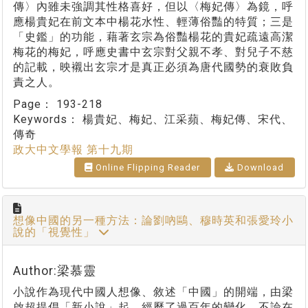
傳〉內雖未強調其性格喜好，但以〈梅妃傳〉為鏡，呼
應楊貴妃在前文本中楊花水性、輕薄俗豔的特質；三是
「史鑑」的功能，藉著玄宗為俗豔楊花的貴妃疏遠高潔
梅花的梅妃，呼應史書中玄宗對父親不孝、對兒子不慈
的記載，映襯出玄宗才是真正必須為唐代國勢的衰敗負
責之人。
Page：
193-218
Keywords：
楊貴妃、梅妃、江采蘋、梅妃傳、宋代、
傳奇
政大中文學報 第十九期
Online Flipping Reader
Download
想像中國的另一種方法：論劉吶鷗、穆時英和張愛玲小
說的「視覺性」
Author:梁慕靈
小說作為現代中國人想像、敘述「中國」的開端，由梁
啟超提倡「新小說」起，經歷了過百年的變化。不論在