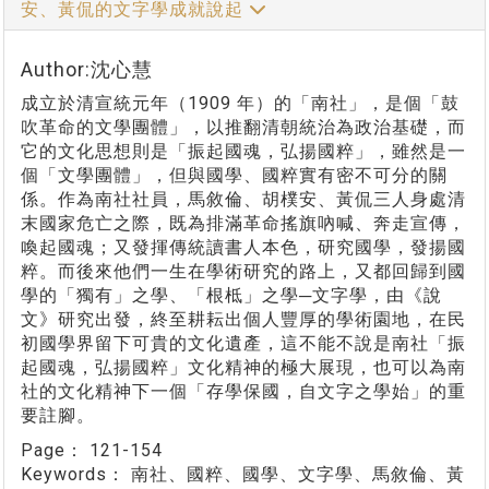
安、黃侃的文字學成就說起
Author:沈心慧
成立於清宣統元年（1909 年）的「南社」，是個「鼓
吹革命的文學團體」，以推翻清朝統治為政治基礎，而
它的文化思想則是「振起國魂，弘揚國粹」，雖然是一
個「文學團體」，但與國學、國粹實有密不可分的關
係。作為南社社員，馬敘倫、胡樸安、黃侃三人身處清
末國家危亡之際，既為排滿革命搖旗吶喊、奔走宣傳，
喚起國魂；又發揮傳統讀書人本色，研究國學，發揚國
粹。而後來他們一生在學術研究的路上，又都回歸到國
學的「獨有」之學、「根柢」之學─文字學，由《說
文》研究出發，終至耕耘出個人豐厚的學術園地，在民
初國學界留下可貴的文化遺產，這不能不說是南社「振
起國魂，弘揚國粹」文化精神的極大展現，也可以為南
社的文化精神下一個「存學保國，自文字之學始」的重
要註腳。
Page：
121-154
Keywords：
南社、國粹、國學、文字學、馬敘倫、黃