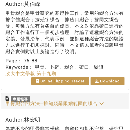
Author:莫伯峰
甲骨綴合是甲骨研究的基礎性工作，常用的綴合方法有
據字體綴合；據殘字綴合；據碴口綴合；據同文綴合
等，每種方法有著各自的優長。本文對依靠碴口進行的
綴合工作進行了一個初步梳理，討論了這種綴合方法的
定義、發展沿革、代表示例，並對這種綴合方法的驗證
方式進行了初步探討。同時，本文還以筆者的四版甲骨
綴合實例對以上所論進行了說明。
Page：
75-88
Keywords：
甲骨、卜辭、綴合、碴口、驗證
政大中文學報 第十九期
Online Flipping Reader
Download
專題報導
甲骨綴合的方法─推知殘辭限縮範圍的綴合
Author:林宏明
為數不少的甲骨非常殘碎，內容也相對不完整。研究甲