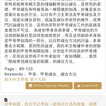
骨時若能將有關主題的殘龜斷骨加以綴合，是研究的基
礎。甲骨綴合有時被視為一種隱微的知識，好像是各自
摸索出各自的方法。以往有不少文章涉及甲骨綴合及方
法，或提出綴合原則，或論及綴合所依恃的條件，或專
門討論綴合方法，這些內容對於甲骨綴合工作的延續及
進展功不可沒。 為使初學者容易掌握，甲骨綴合的方
法或經驗最好是談得愈細節愈好，而且這些細節本身就
是甲骨學知識的一部分。以往對綴合方法的討論，多著
重在大範圍、原則性的論述。因此本文根據作者的經驗
及積累的甲骨學相關知識，分別從不同內容的甲骨殘
片，呈現在這些例子中作者如何「推知殘辭」，進而
「限縮查找綴合版的範圍」的綴合方法。
Page：
89-120
Keywords：
甲骨、甲骨綴合、綴合方法
政大中文學報 第十九期
Online Flipping Reader
Download
存學保國，自文字之學始 ─從南社社員馬敘倫、胡樸