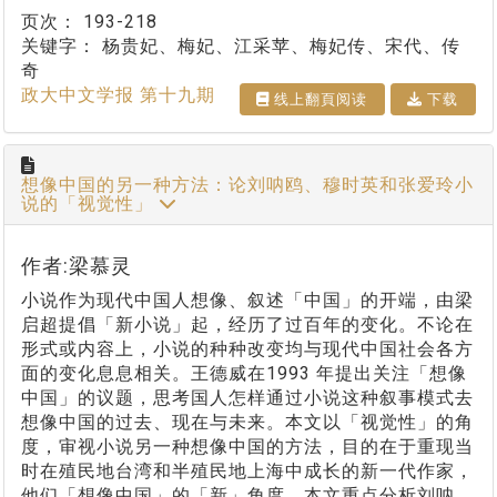
页次：
193-218
关键字：
杨贵妃、梅妃、江采苹、梅妃传、宋代、传
奇
政大中文学报 第十九期
线上翻⾴阅读
下载
想像中国的另一种方法：论刘呐鸥、穆时英和张爱玲小
说的「视觉性」
作者:梁慕灵
小说作为现代中国人想像、叙述「中国」的开端，由梁
启超提倡「新小说」起，经历了过百年的变化。不论在
形式或内容上，小说的种种改变均与现代中国社会各方
面的变化息息相关。王德威在1993 年提出关注「想像
中国」的议题，思考国人怎样通过小说这种叙事模式去
想像中国的过去、现在与未来。本文以「视觉性」的角
度，审视小说另一种想像中国的方法，目的在于重现当
时在殖民地台湾和半殖民地上海中成长的新一代作家，
他们「想像中国」的「新」角度。本文重点分析刘呐