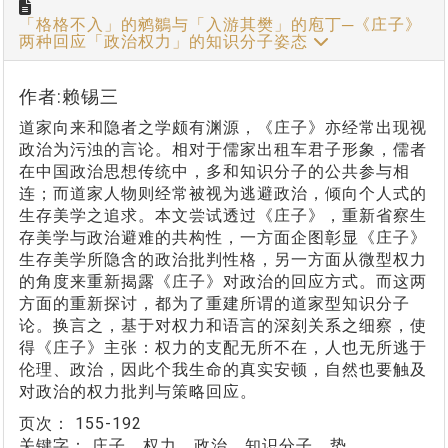
「格格不入」的鹓鶵与「入游其樊」的庖丁─《庄子》
两种回应「政治权力」的知识分子姿态
作者:赖锡三
道家向来和隐者之学颇有渊源，《庄子》亦经常出现视
政治为污浊的言论。相对于儒家出租车君子形象，儒者
在中国政治思想传统中，多和知识分子的公共参与相
连；而道家人物则经常被视为逃避政治，倾向个人式的
生存美学之追求。本文尝试透过《庄子》，重新省察生
存美学与政治避难的共构性，一方面企图彰显《庄子》
生存美学所隐含的政治批判性格，另一方面从微型权力
的角度来重新揭露《庄子》对政治的回应方式。而这两
方面的重新探讨，都为了重建所谓的道家型知识分子
论。换言之，基于对权力和语言的深刻关系之细察，使
得《庄子》主张：权力的支配无所不在，人也无所逃于
伦理、政治，因此个我生命的真实安顿，自然也要触及
对政治的权力批判与策略回应。
页次：
155-192
关键字：
庄子、权力、政治、知识分子、势