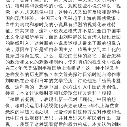
鸥、穆时英和张爱玲的小说，观察这些小说怎样以「视
觉」的方式来想像中国，这种方式又如何反映和形塑中
国的现代经验。 中国三○年代兴起于上海的新感觉派，
当中刘呐鸥和穆时英的小说具有强烈的视觉化表述特
征。究其来源，这种小说表述模式并不是完全由中国本
土文化场域所孕育，而是由刘呐鸥这位台湾人经过迂回
的路线引入。这种新的小说表述模式带来了新的想像方
法，原因在于它是经由帝国主义、殖民主义到本土化的
复杂过程而生成。那么，是经由怎样的路径，配合怎样
的政治和文化的刺激和制约，使刘呐鸥的视觉化小说会
在三○年代登陆到半殖民地上海租界？这一种小说又有
怎样复杂的历史面貌？本文首先探讨日治时期台湾作家
刘呐鸥在台湾和日本的文学经历，讨论他把「殖民者凝
视」这种新的「想像中国」的方法引入中国的开创性。
接着，本文讨论穆时英和张爱玲怎样改造和「模拟」
「殖民者凝视」，表现出新一代对「现代」中国的想
像。穆时英运用小说视觉化表述表现三○年代上海贫富
悬殊的半殖民地处境，张爱玲则以这种方法对传统和现
代中国作出观察和反思，并且反过来对殖民者作出「凝
视」，质疑了这种观看背后的权力构成。本文认为刘呐