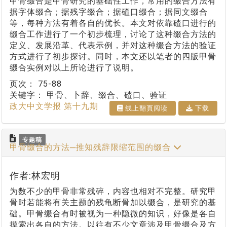
甲骨缀合是甲骨研究的基础性工作，常用的缀合方法有
据字体缀合；据残字缀合；据碴口缀合；据同文缀合
等，每种方法有着各自的优长。本文对依靠碴口进行的
缀合工作进行了一个初步梳理，讨论了这种缀合方法的
定义、发展沿革、代表示例，并对这种缀合方法的验证
方式进行了初步探讨。同时，本文还以笔者的四版甲骨
缀合实例对以上所论进行了说明。
页次：
75-88
关键字：
甲骨、卜辞、缀合、碴口、验证
政大中文学报 第十九期
线上翻⾴阅读
下载
专题稿
甲骨缀合的方法─推知残辞限缩范围的缀合
作者:林宏明
为数不少的甲骨非常残碎，内容也相对不完整。研究甲
骨时若能将有关主题的残龟断骨加以缀合，是研究的基
础。甲骨缀合有时被视为一种隐微的知识，好像是各自
摸索出各自的方法。以往有不少文章涉及甲骨缀合及方