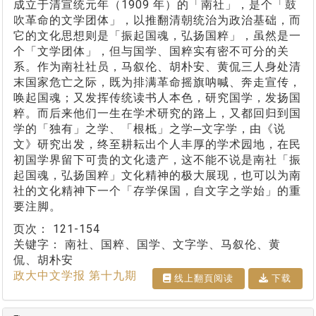
成立于清宣统元年（1909 年）的「南社」，是个「鼓
吹革命的文学团体」，以推翻清朝统治为政治基础，而
它的文化思想则是「振起国魂，弘扬国粹」，虽然是一
个「文学团体」，但与国学、国粹实有密不可分的关
系。作为南社社员，马叙伦、胡朴安、黄侃三人身处清
末国家危亡之际，既为排满革命摇旗呐喊、奔走宣传，
唤起国魂；又发挥传统读书人本色，研究国学，发扬国
粹。而后来他们一生在学术研究的路上，又都回归到国
学的「独有」之学、「根柢」之学─文字学，由《说
文》研究出发，终至耕耘出个人丰厚的学术园地，在民
初国学界留下可贵的文化遗产，这不能不说是南社「振
起国魂，弘扬国粹」文化精神的极大展现，也可以为南
社的文化精神下一个「存学保国，自文字之学始」的重
要注脚。
页次：
121-154
关键字：
南社、国粹、国学、文字学、马叙伦、黄
侃、胡朴安
政大中文学报 第十九期
线上翻⾴阅读
下载