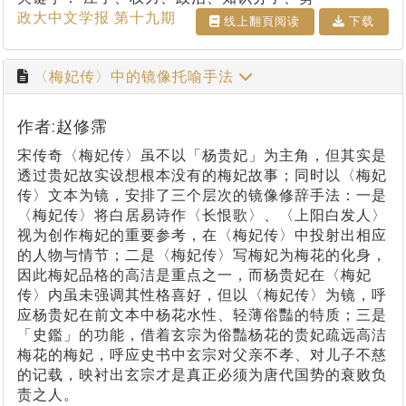
政大中文学报 第十九期
线上翻⾴阅读
下载
〈梅妃传〉中的镜像托喻手法
作者:赵修霈
宋传奇〈梅妃传〉虽不以「杨贵妃」为主角，但其实是
透过贵妃故实设想根本没有的梅妃故事；同时以〈梅妃
传〉文本为镜，安排了三个层次的镜像修辞手法：一是
〈梅妃传〉将白居易诗作〈长恨歌〉、〈上阳白发人〉
视为创作梅妃的重要参考，在〈梅妃传〉中投射出相应
的人物与情节；二是〈梅妃传〉写梅妃为梅花的化身，
因此梅妃品格的高洁是重点之一，而杨贵妃在〈梅妃
传〉内虽未强调其性格喜好，但以〈梅妃传〉为镜，呼
应杨贵妃在前文本中杨花水性、轻薄俗豔的特质；三是
「史鑑」的功能，借着玄宗为俗豔杨花的贵妃疏远高洁
梅花的梅妃，呼应史书中玄宗对父亲不孝、对儿子不慈
的记载，映衬出玄宗才是真正必须为唐代国势的衰败负
责之人。