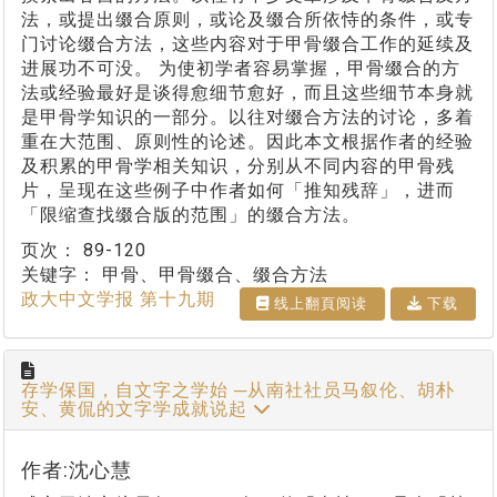
法，或提出缀合原则，或论及缀合所依恃的条件，或专
门讨论缀合方法，这些内容对于甲骨缀合工作的延续及
进展功不可没。 为使初学者容易掌握，甲骨缀合的方
法或经验最好是谈得愈细节愈好，而且这些细节本身就
是甲骨学知识的一部分。以往对缀合方法的讨论，多着
重在大范围、原则性的论述。因此本文根据作者的经验
及积累的甲骨学相关知识，分别从不同内容的甲骨残
片，呈现在这些例子中作者如何「推知残辞」，进而
「限缩查找缀合版的范围」的缀合方法。
页次：
89-120
关键字：
甲骨、甲骨缀合、缀合方法
政大中文学报 第十九期
线上翻⾴阅读
下载
存学保国，自文字之学始 ─从南社社员马叙伦、胡朴
安、黄侃的文字学成就说起
作者:沈心慧