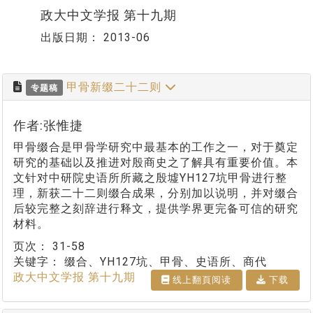
政大中文学报 第十九期
出版日期：
2013-06
甲骨新缀二十二则
专题稿
作者:张惟捷
甲骨缀合是甲骨学研究中最基本的工作之一，对于奠定
研究的基础以及推进对殷商史之了解具有重要价值。本
文针对中研院史语所所藏之殷墟YH127坑甲骨进行整
理，新获二十二则缀合成果，分别加以说明，并对缀合
后较完整之刻辞进行释文，提供学界更完备可信的研究
材料。
页次：
31-58
关键字：
缀合、YH127坑、甲骨、史语所、商代
政大中文学报 第十九期
线上翻⾴阅读
下载