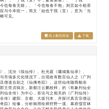
啊」；「于我（宜）乎，夏屋渠渠」、「于我
「今也每食无馀」、「今也每食不饱」则言如今粗茶
解应与今本统一，简文「始也于我（宜）」意为「当
晰可见。
线上翻⾴阅读
下载
》、沈汾《续仙传》、杜光庭《墉城集仙录》、
步与市场多元化情况下，出现收有数百仙人之《广列
且僧道合刻之《仙佛奇踪》。这些仙传随商舶东
吴郡王世贞辑次，新都汪云鹏校梓」的《有象列仙全
象列仙全传》为中心，首论与之相关的《广列仙传》
仙全传》建阳、京都、大坂刊本，并探讨真言宗僧运
佛奇踪》绘像，分析御用绘师狩野一溪、幕府儒官林