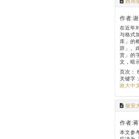
西周
作者:
在近年
与格式加
库」的
辞」。
赏」的
文，暗
页次：
关键字
政大中
据安
作者:
本文参