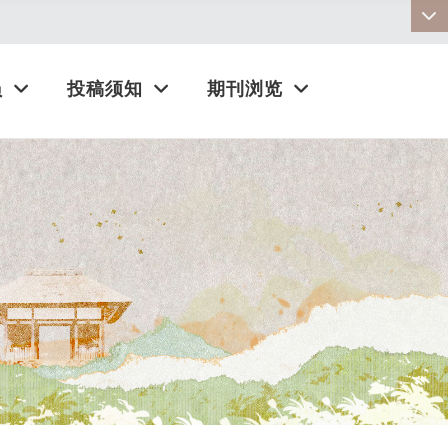
:::
员
投稿须知
期刊浏览