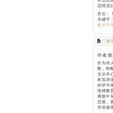
罗山以
流情况
页次：
关键字
政大中
「集
作者:
作为诗
数，耶
文从木
析其浪
的伊卡
情感教
离散中
悲观，
华语接