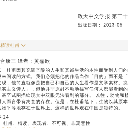
政大中文学报 第三
出版日期：
2023-06
精读杜甫
川合康三 译者：黄嘉欣
来，杜甫因其充满辛酸的人生和真诚生活的本性而受到人们
段来阅读的方式。我们必须把他的作品当作「目的」而不是
发现，他简直就像是把自己和自己的人生看作是文学素材。换
现实主义诗人」，但他并非原封不动地描写任何人都能看到
，甚至试图描绘现实中双眼无法看到的部分。 以往，动物和
对人而言带有寓意的存在。但是，在杜甫笔下，生物以其原
生物平等地存在于世界上。这样的世界观在中国是独特的。
5-24
：
杜甫、精读、表现者、不可视、非寓意性