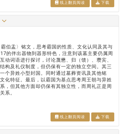
线上翻⾴阅读
下载
盟
出土之〈霸伯盂〉铭文，思考霸国的性质、文化认同及其与
17的伴出器物到器形特色，注意到该墓主要仍属周
的互动词语进行探讨，讨论蔑懋、归（馈）、瓒宾、
臣结构及礼仪制度，但仍保有一定的独立空间。其三
一个异姓小型封国。同时通过墓葬资讯及其他铭
的文化特征。最后，以霸国为基点思考周王朝与异姓
关系，但其他方面却仍保有其独立性，而周礼正是周
关系。
线上翻⾴阅读
下载