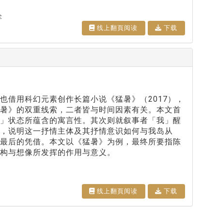
坠
线上翻⾴阅读
下载
也借用科幻元素创作长篇小说《猛暑》（2017），
猛暑》的双重线索，二者皆与时间因素有关。本文首
主」状态所蕴含的寓言性。其次则就叙事者「我」醒
，说明这一抒情主体及其抒情意识如何与我岛从
为最后的凭借。本文以《猛暑》为例，最终所要指陈
虚构与想像所发挥的作用与意义。
线上翻⾴阅读
下载