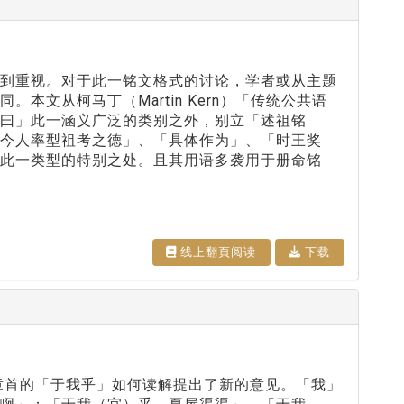
受到重视。对于此一铭文格式的讨论，学者或从主题
文从柯马丁（Martin Kern）「传统公共语
曰」此一涵义广泛的类别之外，别立「述祖铭
今人率型祖考之德」、「具体作为」、「时王奖
此一类型的特别之处。且其用语多袭用于册命铭
线上翻⾴阅读
下载
章首的「于我乎」如何读解提出了新的意见。「我」