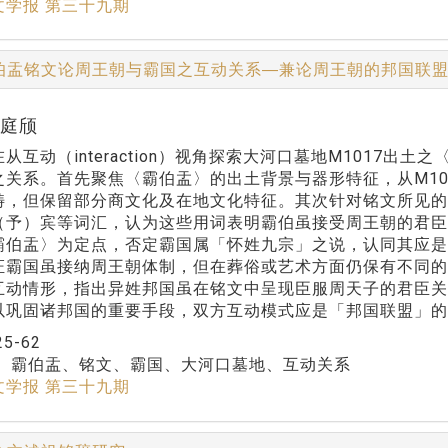
文学报 第三十九期
伯盂铭文论周王朝与霸国之互动关系―兼论周王朝的邦国联
黄庭颀
从互动（interaction）视角探索大河口墓地M1017
之关系。首先聚焦〈霸伯盂〉的出土背景与器形特征，从M10
畴，但保留部分商文化及在地文化特征。其次针对铭文所见
（予）宾等词汇，认为这些用词表明霸伯虽接受周王朝的君
霸伯盂〉为定点，否定霸国属「怀姓九宗」之说，认同其应是
证霸国虽接纳周王朝体制，但在葬俗或艺术方面仍保有不同
互动情形，指出异姓邦国虽在铭文中呈现臣服周天子的君臣
以巩固诸邦国的重要手段，双方互动模式应是「邦国联盟」的
25-62
：
霸伯盂、铭文、霸国、大河口墓地、互动关系
文学报 第三十九期