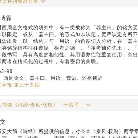
金文述祖铭辞研究
谢博霖
对西周金文格式的研究中，有一类被称为「器主曰」的铭文
以限定，或从「器主曰」的形式加以认定，宽严认定有所不同。本
概念出发，以「结构」与「用语」的角度切入分析，在「器主
此类铭辞结构往往遵循「祖考之德」、「祖考辅佐先王」、「
字段书写，具有高度的相似性。其用语亦往往重复使用，突出
示两者在格式化的过程中，有着密切的关联。
63-98
：
西周金文、器主曰、用语、套语、述祖铭辞
文学报 第三十九期
大简谈《诗经•秦风•权舆》「于我乎」
蒋文
考安大简《诗经》所提供的信息，对今本〈秦风‧权舆〉两章