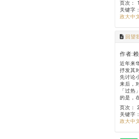
页次：
关键字
政大中
回望
作者:
近年来
抒发其
先讨论
来后，
「过热
的是，
页次：
关键字
政大中