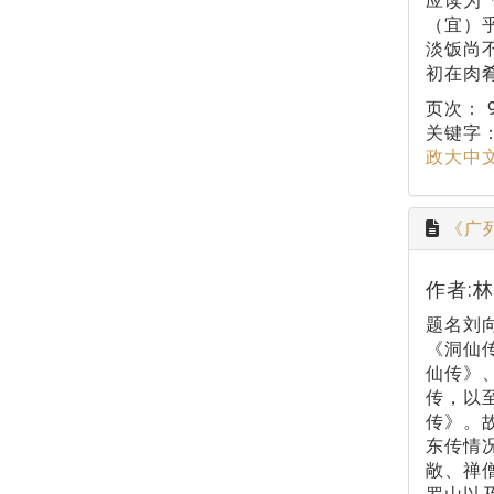
应读为
（宜）
淡饭尚
初在肉
页次：
关键字
政大中
《广
作者:
题名刘
《洞仙
仙传》
传，以
传》。
东传情
敞、禅