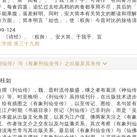
「宜」、表「肉肴」，「于我（宜）乎」可译作「在肉肴方面
乎，每食四簋」追忆过去吃高档的肉食都享用不尽，其后的
不能果腹，落差鲜明。同时，安大简本有关简文的断读和理
肴方面」；简本明言「始也」，使〈权舆〉今昔对比的脉络清
99-124
：
《诗经》、〈权舆〉、安大简、于我乎、宜
文学报 第三十九期
列仙传》与《有象列仙全传》之出版及其东传
林桂如
向撰《列仙传》，魏、晋时流传极盛，继之者有葛洪《神仙传
传》等。时至晚明，《列仙传》虽持续刊行，在出版技术进
、绘有插图之《有象列仙全传》，以至传记、图绘、名句皆有
至江户时期《书籍目录》所记《列仙传》已非刘向，而是「
故本篇从出版文化角度，以甚为江户儒、佛两家关注之《有
况、作者张文介之交友以及与益藩关系。其次考察《有象列
僧淡海竺常与其出版关系。最后就《有象列仙全传》与《仙