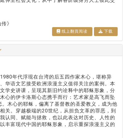
度延伸至社会文化，从中了解各阶级身分人士彼此交
仙传》
线上翻⾴阅读
下载
1980年代浮现在台湾的后五四作家木心，堪称异
国、华语文艺接受欧洲浪漫主义值得关注的案例。本
界文学史讲课，呈现其新旧约诠释中的耶稣形象，分
与木心的伊卡洛斯心态携手而行：艺术家是高飞而坠
恋。木心的耶稣，偏离了基督教的圣爱教义，成为他
相关。穿越极端的20世纪，从担负文革的罪恶，到
自我认同、赋能与拯救，也以此表达对历史、人性的
可以丰富现代中国的耶稣形象，启示重探浪漫主义的