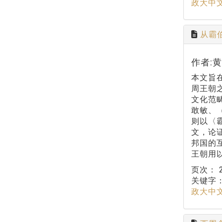
政大中
从霸
作者:
本文旨在
周王朝
文化范
敢敏、
则以〈
文，论
邦国的
王朝用
页次：
关键字
政大中