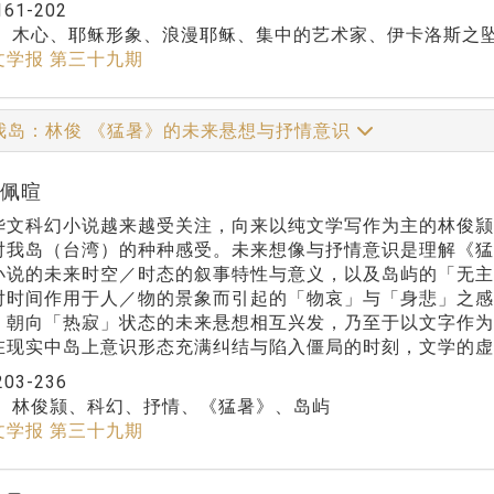
161-202
：
木心、耶稣形象、浪漫耶稣、集中的艺术家、伊卡洛斯之
文学报 第三十九期
我岛：林俊 《猛暑》的未来悬想与抒情意识
赖佩暄
华文科幻小说越来越受关注，向来以纯文学写作为主的林俊颕
对我岛（台湾）的种种感受。未来想像与抒情意识是理解《
小说的未来时空／时态的叙事特性与意义，以及岛屿的「无
对时间作用于人／物的景象而引起的「物哀」与「身悲」之感
」朝向「热寂」状态的未来悬想相互兴发，乃至于以文字作
在现实中岛上意识形态充满纠结与陷入僵局的时刻，文学的
203-236
：
林俊颕、科幻、抒情、《猛暑》、岛屿
文学报 第三十九期