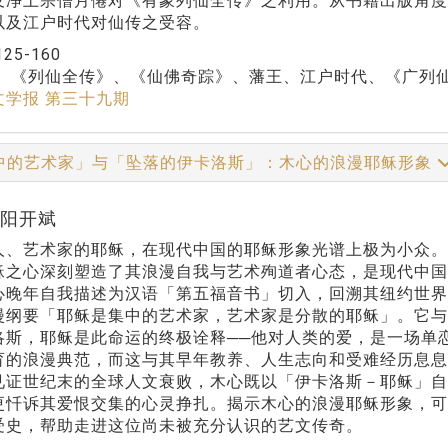
及净土宗僧月僊对《有象列仙全传》之利用。从书籍出版角
以及江户时代对仙传之受容。
125-160
：
《列仙全传》、《仙佛奇踪》、藩王、江户时代、《广列
文学报 第三十九期
中的艺术家」与「坠落的伊卡洛斯」：木心的浪漫耶稣形象
欧阳开斌
人、艺术家的耶稣，在现代中国的耶稣形象光谱上极为小众。
稣之心深刻塑造了其浪漫自我与艺术殉道者心态，是现代中
心晚年自我描述为汉语「第五福音书」切入，回溯其纽约世
漫纲要「耶稣是集中的艺术家，艺术家是分散的耶稣」。它
洛斯，耶稣是此命运的终极诠释──他对人类的爱，是一场单
育的浪漫典范，而这与其早年教养、人生志向和受难经历息息
见证世纪末的全球人文衰败，木心既以「伊卡洛斯－耶稣」
更忏诉其爱恨交集的心灵挣扎。揭示木心的浪漫耶稣形象，
受史，帮助走进这位尚未被充分认识的艺文传奇。