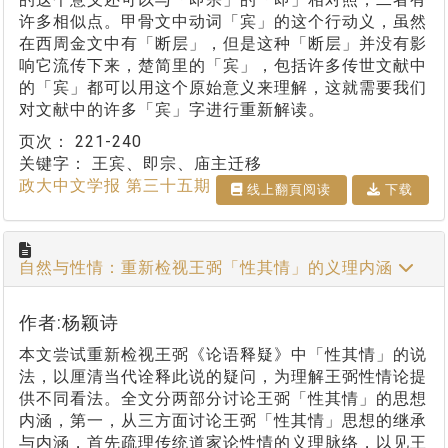
许多相似点。甲骨文中动词「宾」的这个行动义，虽然
在西周金文中有「断层」，但是这种「断层」并没有影
响它流传下来，楚简里的「宾」，包括许多传世文献中
的「宾」都可以用这个原始意义来理解，这就需要我们
对文献中的许多「宾」字进行重新解读。
页次：
221-240
关键字：
王宾、即宗、庙主迁移
政大中文学报 第三十五期
线上翻⾴阅读
下载
自然与性情：重新检视王弼「性其情」的义理内涵
作者:杨颖诗
本文尝试重新检视王弼《论语释疑》中「性其情」的说
法，以厘清当代诠释此说的疑问，为理解王弼性情论提
供不同看法。全文分两部分讨论王弼「性其情」的思想
内涵，第一，从三方面讨论王弼「性其情」思想的继承
与内涵，首先疏理传统道家论性情的义理脉络，以见王