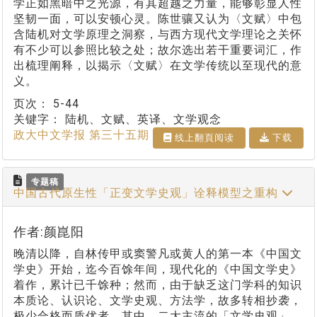
学正如黑暗中之光源，有其超越之力量，能够彰显人性
坚韧一面，可以安顿心灵。陈世骧又认为〈文赋〉中包
含陆机对文学原理之洞察，与西方现代文学理论之关怀
有不少可以参照比较之处；故尔选出若干重要词汇，作
出梳理阐释，以揭示〈文赋〉在文学传统以至现代的意
义。
页次：
5-44
关键字：
陆机、文赋、英译、文学观念
政大中文学报 第三十五期
线上翻⾴阅读
下载
专题稿
中国古代原生性「正变文学史观」诠释模型之重构
作者:颜崑阳
晚清以降，自林传甲或窦警凡或黄人的第一本《中国文
学史》开始，迄今百馀年间，现代化的《中国文学史》
着作，累计已千馀种；然而，由于缺乏这门学科的知识
本质论、认识论、文学史观、方法学，故多转相抄袭，
极少合格而质优者。其中，二大主流的「文学史观」，