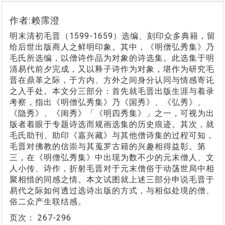
作者:赖霈澄
明末清初毛晋（1599-1659）选编、刻印众多典籍，留
给后世出版商人之鲜明印象。其中，《明僧弘秀集》乃
毛氏所选编，以僧诗作品为对象的诗选集。此选集于明
清易代前夕完成，又以释子诗作为对象，堪作为研究毛
晋在鼎革之际，于方内、方外之间身分认同与情感寄讬
之入手处。本文分三部分：首先就毛晋出版生涯与着录
考察，指出《明僧弘秀集》乃《国秀》、《弘秀》、
《隐秀》、《闺秀》「《明四秀集》」之一，可视为出
版者着眼于专题诗选而规画选集的历史痕迹。其次，就
毛氏助刊、助印《嘉兴藏》与其他僧诗集的过程可知，
毛晋对佛教的信崇与其蒐罗古籍的兴趣相得益彰。第
三，在《明僧弘秀集》中出现为数不少的元末僧人、文
人小传、诗作，折射毛晋对于元末僧俗于动荡世局中相
聚相惜的同感之情。本文试图就上述三部分申说毛晋于
易代之际如何透过选诗出版的方式，与相似处境的僧、
俗二众产生联结感。
页次：
267-296