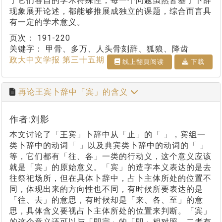
于它们各自的学术特殊性，每一个问题虽然皆基于卜辞
现象展开论述，都能够推展成独立的课题，综合而言具
有一定的学术意义。
页次：
191-220
关键字：
甲骨、多万、人头骨刻辞、狐狼、降齿
政大中文学报 第三十五期
线上翻⾴阅读
下载
再论王宾卜辞中「宾」的含义
作者:刘影
本文讨论了「王宾」卜辞中从「止」的「 」，宾组一
类卜辞中的动词「 」以及典宾类卜辞中的动词的「 」
等，它们都有「往、各」一类的行动义，这个意义应该
就是「宾」的原始意义。「宾」的造字本义表达的是去
往祭祀场所，但在具体卜辞中，占卜主体所处的位置不
同，体现出来的方向性也不同，有时候所要表达的是
「往、去」的意思，有时候却是「来、各、至」的意
思，具体含义要视占卜主体所处的位置来判断。「宾」
的这个意义还可以与「即宗」的「即」相对照，二者有