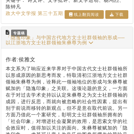
关键字：
诗文评、文学批评、新文学运动、杨鸿烈、
陈钟凡
政大中文学报 第三十五期
线上翻⾴阅读
下载
专题稿
「隐逸印象」与中国古代地方文士社群领袖的形成──
以江浙地方文士社群领袖朱彝尊为例
作者:侯雅文
本文系为了响应近来学界对于中国古代文士社群领袖所
以形成原因的新思考而发，特取清初江浙地方文士社群
领袖朱彝尊为例，诠释此一领袖地位的形成与朱彝尊被
赋加的「隐逸印象」之关联。这项论题的意义，一方面
在于对过去学术史持以认定朱彝尊之为文士社群领袖的
成因，进行反思，而就向被忽略的社会性因素，提出有
别于前说而移转的新观点，但不是意在取代前说。另一
方面乃借此一个案研究，彰明文士社群领袖所拥有的
「社会印象」对增进社会凝聚的效用，是思索文学的社
会效应时，值得加以关注的面向。朱彝尊被赋加的「隐