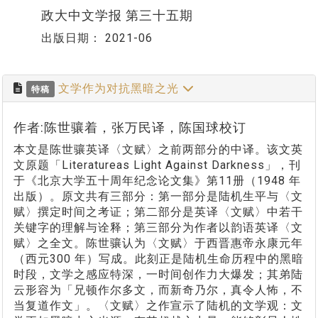
政大中文学报 第三十五期
出版日期：
2021-06
文学作为对抗黑暗之光
特稿
作者:陈世骧着，张万民译，陈国球校订
本文是陈世骧英译〈文赋〉之前两部分的中译。该文英
文原题「Literatureas Light Against Darkness」，刊
于《北京大学五十周年纪念论文集》第11册（1948 年
出版）。原文共有三部分：第一部分是陆机生平与〈文
赋〉撰定时间之考证；第二部分是英译〈文赋〉中若干
关键字的理解与诠释；第三部分为作者以韵语英译〈文
赋〉之全文。陈世骧认为〈文赋〉于西晋惠帝永康元年
（西元300 年）写成。此刻正是陆机生命历程中的黑暗
时段，文学之感应特深，一时间创作力大爆发；其弟陆
云形容为「兄顿作尔多文，而新奇乃尔，真令人怖，不
当复道作文」。〈文赋〉之作宣示了陆机的文学观：文