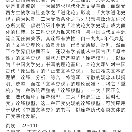
更是非常偏谬：一为因追求现代化及文界革命，而深受
西方生物学与社会学之「进化论」影响，「文学进化史
观」蔚为风潮；二为受教条化之马列思想与政治意识形
态所支配，倡说阶级斗争的「唯物论文学史观」成为僵
化的框架。这二种史观乃舶来移植，与中国古代文学源
流全无任何关系。其诠释有效性，自一九九○年代兴起
的「文学史理论」热潮开始，已备受质疑、批判。然而
至今学界仍破而不立，还没有学者能从中国古代「原生
性」的文学史观，重构系统严整的「诠释模型」，以做
为「中国文学史」书写的理论基础。本论文即针对中国
古代「原生性」的「正变文学史观」，经由相关文本的
理解、诠释、分析、综合，将隐涵、零散的观念加以揭
明、统整；而在「文学史观」的理论设准下，将它「重
构」为二种系统严整的「诠释模型」：一为「因正创
变，迭代循环」诠释模型；二为「归源宗正，因时创
变」诠释模型。这二种正变史观的诠释模型，可资应用
于现代《中国文学史》的书写，以诠释历代各类文体的
正变演化发展。
页次：
49-110