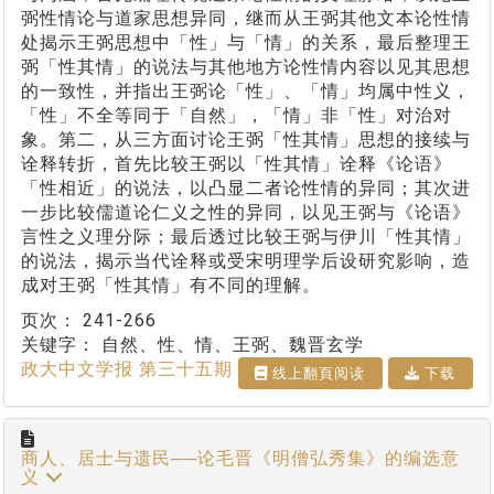
弼性情论与道家思想异同，继而从王弼其他文本论性情
处揭示王弼思想中「性」与「情」的关系，最后整理王
弼「性其情」的说法与其他地方论性情内容以见其思想
的一致性，并指出王弼论「性」、「情」均属中性义，
「性」不全等同于「自然」，「情」非「性」对治对
象。第二，从三方面讨论王弼「性其情」思想的接续与
诠释转折，首先比较王弼以「性其情」诠释《论语》
「性相近」的说法，以凸显二者论性情的异同；其次进
一步比较儒道论仁义之性的异同，以见王弼与《论语》
言性之义理分际；最后透过比较王弼与伊川「性其情」
的说法，揭示当代诠释或受宋明理学后设研究影响，造
成对王弼「性其情」有不同的理解。
页次：
241-266
关键字：
自然、性、情、王弼、魏晋玄学
政大中文学报 第三十五期
线上翻⾴阅读
下载
商人、居士与遗民──论毛晋《明僧弘秀集》的编选意
义