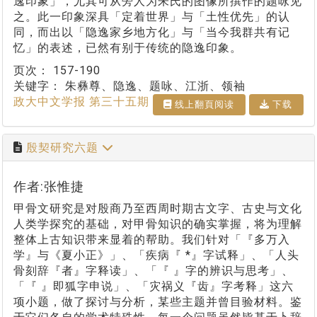
逸印象」，尤其可从旁人为朱氏的图像所撰作的题咏见
之。此一印象深具「定着世界」与「土性优先」的认
同，而出以「隐逸家乡地方化」与「当今我群共有记
忆」的表述，已然有别于传统的隐逸印象。
页次：
157-190
关键字：
朱彝尊、隐逸、题咏、江浙、领袖
政大中文学报 第三十五期
线上翻⾴阅读
下载
殷契研究六题
作者:张惟捷
甲骨文研究是对殷商乃至西周时期古文字、古史与文化
人类学探究的基础，对甲骨知识的确实掌握，将为理解
整体上古知识带来显着的帮助。我们针对「『多万入
学』与《夏小正》」、「疾病『 *』字试释」、「人头
骨刻辞『者』字释读」、「『 』字的辨识与思考」、
「『 』即狐字申说」、「灾祸义『齿』字考释」这六
项小题，做了探讨与分析，某些主题并曾目验材料。鉴