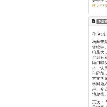
关键字
政大中
专题
作者:
杨向奎
含经学
响最大
辨派有
顾门唱
术，认
年阶段，
古文学
学问题
辩、今
地爬梳
页次：