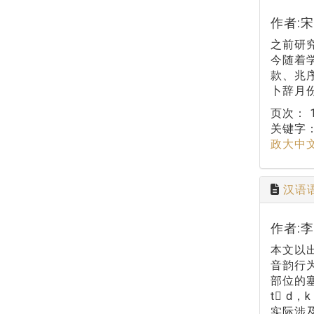
作者:
之前研
今随着
款、兆
卜辞月
页次：
关键字
政大中
汉语
作者:
本文以
音韵行
部位的
t d
实际涉