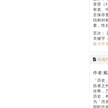
变异（
有老、
言保存更
结构对
素，性
页次：
关键字
政大中
论现
作者:
「历史
括者之
诠释，
历史，
为「历
同时代