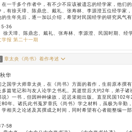
，在一千多个作者中，有不少不应该被遗忘的经学家，他们
中，有徐天璋、陈鼎忠、戴礼、张寿林、李源澄五位经学家
他的生年先后，逐一加以介绍，希望对民国经学的研究风气有
15-36
：
徐天璋、陈鼎忠、戴礼、张寿林、李源澄、民国时期、经
文学报 第二十一期
章太炎《尚书》着作考述
稿
蒋秋华
初之国学大师章太炎，在《尚书》方面的着作，生前原本撰
及多篇笔记和与友人论学之书札。其逝世后大约2年，弟子诸
书说》一书，但因种种缘故，迟迟未能出版。直至民国102
近80年。诸氏此书蒐罗章氏《尚书》学之材料，虽极为辛勤
》学相关之论述及其撰成之时间，同时希望有心者能整编一部
37-58