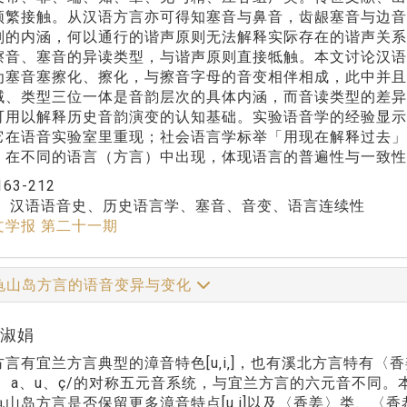
频繁接触。从汉语方言亦可得知塞音与鼻音，齿龈塞音与边
则的内涵，何以通行的谐声原则无法解释实际存在的谐声关系
擦音、塞音的异读类型，与谐声原则直接牴触。本文讨论汉语
为塞音塞擦化、擦化，与擦音字母的音变相伴相成，此中并
域、类型三位一体是音韵层次的具体内涵，而音读类型的差
可用以解释历史音韵演变的认知基础。实验语音学的经验显
它在语音实验室里重现；社会语言学标举「用现在解释过去
，在不同的语言（方言）中出现，体现语言的普遍性与一致性
163-212
：
汉语语音史、历史语言学、塞音、音变、语言连续性
文学报 第二十一期
龟山岛方言的语音变异与变化
陈淑娟
言有宜兰方言典型的漳音特色[u‚i‚]，也有溪北方言特有〈
、e、a、u、ç/的对称五元音系统，与宜兰方言的六元音不同
山岛方言是否保留更多漳音特点[u‚i]以及〈香姜〉类、〈香