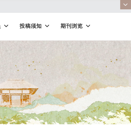
:::
员
投稿须知
期刊浏览