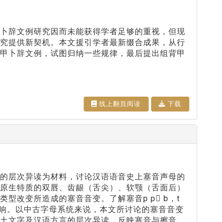
甲卜辞文例研究因而未能获得学者足够的重视，但现
研究提供新契机。本文援引学者最新缀合成果，从行
背甲卜辞文例，试图归纳一些规律，最后提出组背甲
线上翻⾴阅读
下载
言的层次异读为材料，讨论汉语语音史上塞音声母的
有原生特质的双唇、齿龈（舌尖）、软颚（舌面后）
改变所造成的塞音音变。了解塞音p p b，t
生的影响。以中古字母系统来说，本文所讨论的塞音音变
出土文字及汉语方言的层次异读，反映塞音与擦音、