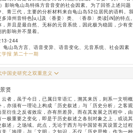
3）影响龟山岛特殊方音音变的社会因素。为了回答上述问题，
中、青三代，主要的分析材料来自龟山岛52位居民的语料。
多漳州音特色[u‚i‚]及〈香姜〉类、〈香恭〉类读[iN]的特
称，并且是最自然、无标的元音系统，因此极为稳固，少有变
别的影响并不显着。
213-244
：
龟山岛方言、语音变异、语音变化、元音系统、社会因素
文学报 第二十一期
代中国史研究之双重意义
戴景贤
」云者，虽于今日，已属日常语汇，溯其来历，则系一文明
外，亦须有一理论上构成「历史叙述」与「历史分析」之客
乃至衍生之反省效应，亦有所差异。而在其发展之历程中，
有一极重要之变化，即是于历史叙述之各别对象之上，或说
史叙述」之场域。此点，无论于西方与中国皆有其设置之过
有关「地理」与「文明」之知识，不仅「历史思惟」作为一