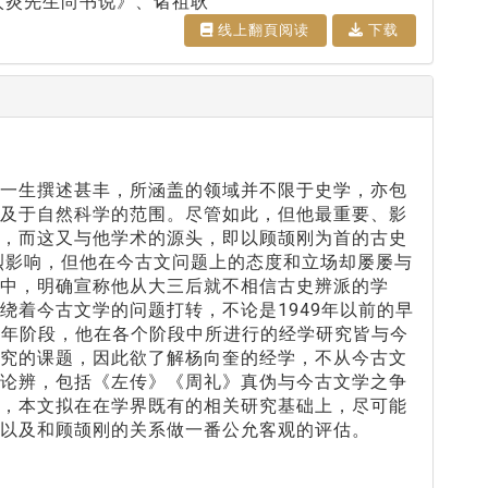
太炎先生尚书说》、诸祖耿
线上翻⾴阅读
下载
其一生撰述甚丰，所涵盖的领域并不限于史学，亦包
涉及于自然科学的范围。尽管如此，但他最重要、影
面，而这又与他学术的源头，即以顾颉刚为首的古史
烈影响，但他在今古文问题上的态度和立场却屡屡与
中，明确宣称他从大三后就不相信古史辨派的学
绕着今古文学的问题打转，不论是1949年以前的早
后的晚年阶段，他在各个阶段中所进行的经学研究皆与今
研究的课题，因此欲了解杨向奎的经学，不从今古文
的论辨，包括《左传》《周礼》真伪与今古文学之争
等，本文拟在在学界既有的相关研究基础上，尽可能
以及和顾颉刚的关系做一番公允客观的评估。