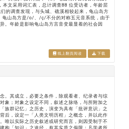
本文采用词汇表，总计调查88 位受访者，年龄层
我们的调查发现，与头城、礁溪相较起来，龟山岛方
点。龟山岛方是/o/、/ç/不分的对称五元音系统，由于
异。年龄是影响龟山岛方言音变最显着的社会因
线上翻⾴阅读
下载
概念。其成立，必要之条件，除观看者、纪录者与综
观对象；对象之设定不同，叙述之脉络，与所附加之
由「族群记忆」之历史，演变为具有「批评意识」之
其背后，设定一「人类文明历程」之概念，并以此作
程。唯以实际之历史叙述或研究而言，则因受制于不
种建构「知识」之途径，有其实质之侷限；凡学者所