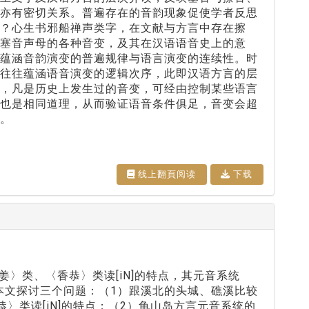
音亦有密切关系。普遍存在的音韵现象促使学者反思
？心生书邪船禅声类字，在文献与方言中存在擦
塞音声母的各种音变，及其在汉语语音史上的意
且蕴涵音韵演变的普遍规律与语言演变的连续性。时
异往往蕴涵语音演变的逻辑次序，此即汉语方言的层
示，凡是历史上发生过的音变，可经由控制某些语言
」也是相同道理，从而验证语音条件俱足，音变会超
。
线上翻⾴阅读
下载
香姜〉类、〈香恭〉类读[iN]的特点，其元音系统
。本文探讨三个问题：（1）跟溪北的头城、礁溪比较
恭〉类读[iN]的特点；（2）龟山岛方言元音系统的