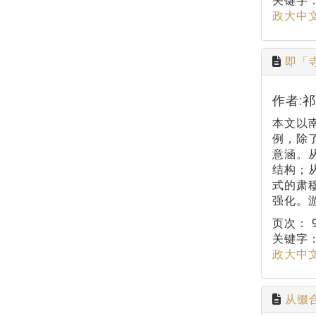
关键字
政大中
即「
作者:
本文以
例，除
意涵。
结构；
式的肃
强化。
页次：
关键字
政大中
从缀