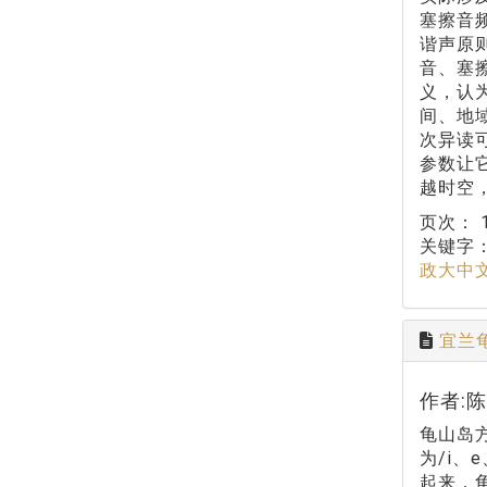
塞擦音
谐声原
音、塞
义，认
间、地
次异读
参数让
越时空
页次：
关键字
政大中
宜兰
作者:
龟山岛方
为/i
起来，龟