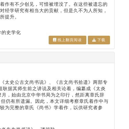
的着作有不少创见，可惜被埋没了。在这些被遗忘的
，对经学研究有相当大的贡献，但是久不为人所知，
所提升。
学的史学化
线上翻⾴阅读
下载
有《太史公古文尚书说》、《古文尚书拾遗》两部专
祖耿据其师生前之讲说及相关论着，编纂成《太炎
年2月，始由北京中华书局为之印行，然距离章氏辞
，但仍有所遗漏。因此，本文详细考察章氏着作中与
较为完整的章氏《尚书》学着作，以供研究者参