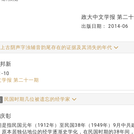
政大中文学报 第二
出版日期：
2014-06
上古阴声字浊辅音韵尾存在的证据及其消失的年代
丁邦新
1-10
文学报 第二十一期
民国时期几位被遗忘的经学家
稿
林庆彰
是指民国元年（1912年）至民国38年（1949年）9月中
，原本居独佔地位的经学逐渐史学化，在民国时期的38年间，