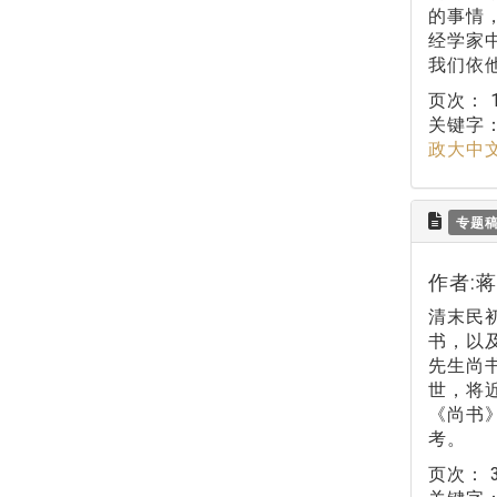
的事情
经学家
我们依
页次：
关键字
政大中
专题
作者:
清末民
书，以
先生尚
世，将
《尚书
考。
页次：