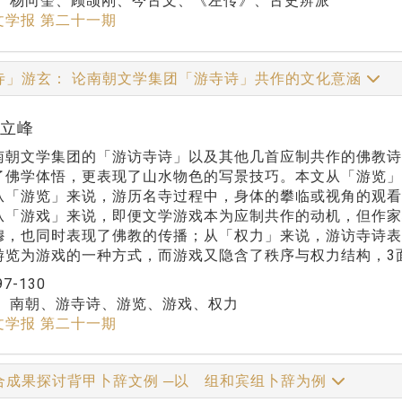
：
杨向奎、顾颉刚、今古文、《左传》、古史辨派
文学报 第二十一期
寺」游玄： 论南朝文学集团「游寺诗」共作的文化意涵
祁立峰
南朝文学集团的「游访寺诗」以及其他几首应制共作的佛教诗
了佛学体悟，更表现了山水物色的写景技巧。本文从「游览」
从「游览」来说，游历名寺过程中，身体的攀临或视角的观
从「游戏」来说，即便文学游戏本为应制共作的动机，但作
穆，也同时表现了佛教的传播；从「权力」来说，游访寺诗
游览为游戏的一种方式，而游戏又隐含了秩序与权力结构，3
97-130
：
南朝、游寺诗、游览、游戏、权力
文学报 第二十一期
合成果探讨背甲卜辞文例 ─以 组和宾组卜辞为例