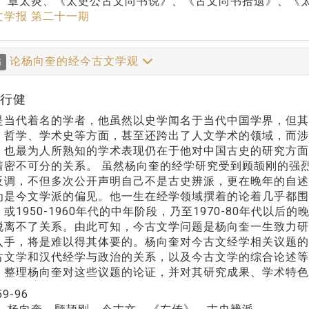
：
章太炎、《太史公古文尚书说》、《古文尚书拾遗》、《
文学报 第二十一期
论杨向奎的经今古文学观
稿
车行健
是当代着名的学者，他虽然以史学闻名于当代中国学界，但
、哲学、学术史等方面，甚至还跨出了人文学术的领域，而
，也最为人所熟知的学术表现仍在于他对中国古史的研究方
着密不可分的关系。 虽然杨向奎的经学研究受到顾颉刚的强
反调，不但多次公开声明自己不是古史辨派，更在晚年的自述
为是今文学派的偏见。他一生在经学领域撰着的论着几乎都围
或1950-1960年代的中年阶段，乃至1970-80年代以
脱离不了关系。由此可知，今古文学问题是杨向奎一生致力
入手，将是难以得其体要的。杨向奎对今古文经学相关议题
古文学和汉代经学与政治的关系，以及今古文学的综合论述
、整理杨向奎对这些议题的论证，并对其研究成果、学术特色
59-96