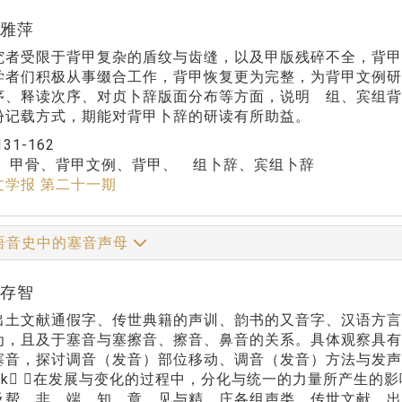
宋雅萍
究者受限于背甲复杂的盾纹与齿缝，以及甲版残碎不全，背
学者们积极从事缀合工作，背甲恢复更为完整，为背甲文例
序、释读次序、对贞卜辞版面分布等方面，说明 组、宾组
份记载方式，期能对背甲卜辞的研读有所助益。
131-162
：
甲骨、背甲文例、背甲、 组卜辞、宾组卜辞
文学报 第二十一期
语音史中的塞音声母
李存智
出土文献通假字、传世典籍的声训、韵书的又音字、汉语方
为，且及于塞音与塞擦音、擦音、鼻音的关系。具体观察具
塞音，探讨调音（发音）部位移动、调音（发音）方法与发声类型
，k k 在发展与变化的过程中，分化与统一的力量所产
及帮、非、端、知、章、见与精、庄各组声类。传世文献、