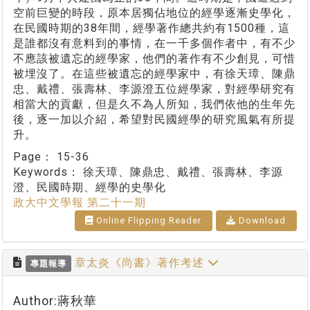
空前巨變的時段，原本居獨佔地位的經學逐漸史學化，
在民國時期的38年間，經學著作總共約有1500種，這
是誰都沒有意料到的事情，在一千多個作者中，有不少
不應該被遺忘的經學家，他們的著作有不少創見，可惜
被埋沒了。在這些被遺忘的經學家中，有徐天璋、陳鼎
忠、戴禮、張壽林、李源澄五位經學家，對經學研究有
相當大的貢獻，但是久不為人所知，我們依他的生年先
後，逐一加以介紹，希望對民國經學的研究風氣有所提
升。
Page：
15-36
Keywords：
徐天璋、陳鼎忠、戴禮、張壽林、李源
澄、民國時期、經學的史學化
政大中文學報 第二十一期
Online Flipping Reader
Download
章太炎《尚書》著作考述
專題報導
Author:蔣秋華