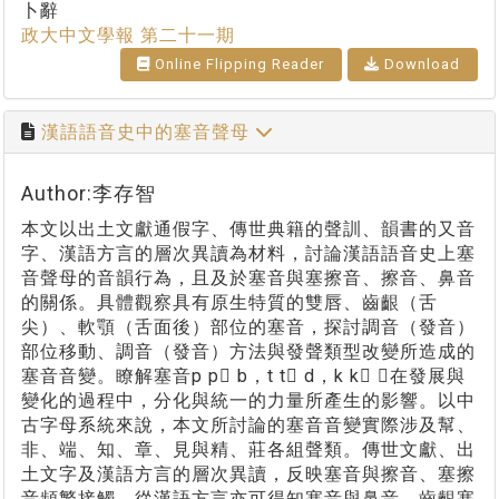
卜辭
政大中文學報 第二十一期
Online Flipping Reader
Download
漢語語音史中的塞音聲母
Author:李存智
本文以出土文獻通假字、傳世典籍的聲訓、韻書的又音
字、漢語方言的層次異讀為材料，討論漢語語音史上塞
音聲母的音韻行為，且及於塞音與塞擦音、擦音、鼻音
的關係。具體觀察具有原生特質的雙唇、齒齦（舌
尖）、軟顎（舌面後）部位的塞音，探討調音（發音）
部位移動、調音（發音）方法與發聲類型改變所造成的
塞音音變。瞭解塞音p p b，t t d，k k 在發展與
變化的過程中，分化與統一的力量所產生的影響。以中
古字母系統來說，本文所討論的塞音音變實際涉及幫、
非、端、知、章、見與精、莊各組聲類。傳世文獻、出
土文字及漢語方言的層次異讀，反映塞音與擦音、塞擦
音頻繁接觸。從漢語方言亦可得知塞音與鼻音，齒齦塞