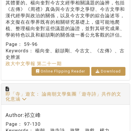
其體要的。楊向奎對今古文經學相關議題的論辨，包括
《左傳》《周禮》真偽與今古文學之爭辯、今古文學和
漢代經學與政治的關係，以及今古文學的綜合論述等，
本文擬在在學界既有的相關研究基礎上，儘可能地爬
梳、整理楊向奎對這些議題的論證，並對其研究成果、
學術特色以及和顧頡剛的關係做一番公允客觀的評估。
Page：
59-96
Keywords：
楊向奎、顧頡剛、今古文、《左傳》、古
史辨派
政大中文學報 第二十一期
Online Flipping Reader
Download
即「寺」遊玄： 論南朝文學集團「遊寺詩」共作的文
化意涵
Author:祁立峰
Page：
97-130
Keywords：
南朝、遊寺詩、遊覽、遊戲、權力