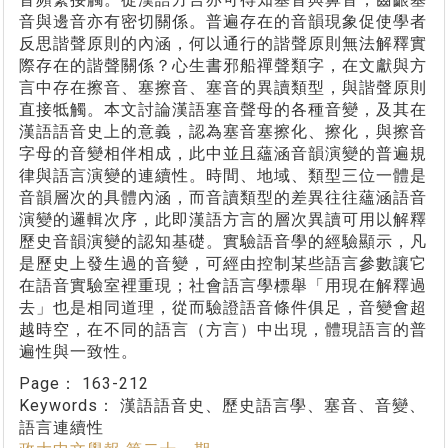
音與邊音亦有密切關係。普遍存在的音韻現象促使學者
反思諧聲原則的內涵，何以通行的諧聲原則無法解釋實
際存在的諧聲關係？心生書邪船禪聲類字，在文獻與方
言中存在擦音、塞擦音、塞音的異讀類型，與諧聲原則
直接牴觸。本文討論漢語塞音聲母的各種音變，及其在
漢語語音史上的意義，認為塞音塞擦化、擦化，與擦音
字母的音變相伴相成，此中並且蘊涵音韻演變的普遍規
律與語言演變的連續性。時間、地域、類型三位一體是
音韻層次的具體內涵，而音讀類型的差異往往蘊涵語音
演變的邏輯次序，此即漢語方言的層次異讀可用以解釋
歷史音韻演變的認知基礎。實驗語音學的經驗顯示，凡
是歷史上發生過的音變，可經由控制某些語言參數讓它
在語音實驗室裡重現；社會語言學標舉「用現在解釋過
去」也是相同道理，從而驗證語音條件俱足，音變會超
越時空，在不同的語言（方言）中出現，體現語言的普
遍性與一致性。
Page：
163-212
Keywords：
漢語語音史、歷史語言學、塞音、音變、
語言連續性