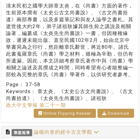
清末民初之國學大師章太炎，在《尚書》方面的著作，
生前原本撰有《太史公古文尚書說》、《古文尚書拾
遺》兩部專書，以及多篇筆記和與友人論學之書札。其
逝世後大約2年，弟子諸祖耿據其師生前之講說及相關
論著，編纂成《太炎先生尚書說》一書，但因種種緣
故，遲遲未能出版。直至民國102年2月，始由北京中
華書局為之印行，然距離章氏辭世，將近80年。諸氏
此書蒐羅章氏《尚書》學之材料，雖極為辛勤，但仍有
所遺漏。因此，本文詳細考察章氏著作中與《尚書》學
相關之論述及其撰成之時間，同時希望有心者能整編一
部較為完整的章氏《尚書》學著作，以供研究者參考。
Page：
37-58
Keywords：
章太炎、《太史公古文尚書說》、《古文
尚書拾遺》、《太炎先生尚書說》、諸祖耿
政大中文學報 第二十一期
Online Flipping Reader
Download
論楊向奎的經今古文學觀
專題報導