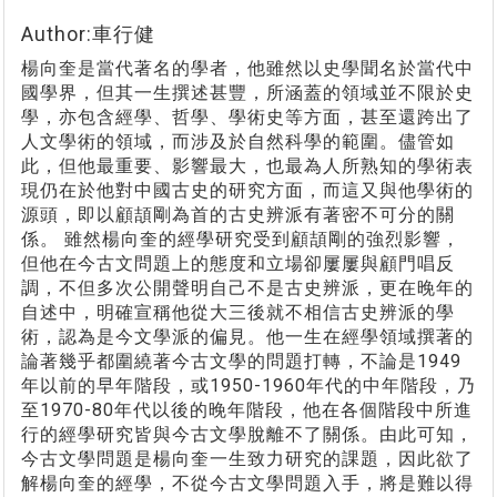
Author:車行健
楊向奎是當代著名的學者，他雖然以史學聞名於當代中
國學界，但其一生撰述甚豐，所涵蓋的領域並不限於史
學，亦包含經學、哲學、學術史等方面，甚至還跨出了
人文學術的領域，而涉及於自然科學的範圍。儘管如
此，但他最重要、影響最大，也最為人所熟知的學術表
現仍在於他對中國古史的研究方面，而這又與他學術的
源頭，即以顧頡剛為首的古史辨派有著密不可分的關
係。 雖然楊向奎的經學研究受到顧頡剛的強烈影響，
但他在今古文問題上的態度和立場卻屢屢與顧門唱反
調，不但多次公開聲明自己不是古史辨派，更在晚年的
自述中，明確宣稱他從大三後就不相信古史辨派的學
術，認為是今文學派的偏見。他一生在經學領域撰著的
論著幾乎都圍繞著今古文學的問題打轉，不論是1949
年以前的早年階段，或1950-1960年代的中年階段，乃
至1970-80年代以後的晚年階段，他在各個階段中所進
行的經學研究皆與今古文學脫離不了關係。由此可知，
今古文學問題是楊向奎一生致力研究的課題，因此欲了
解楊向奎的經學，不從今古文學問題入手，將是難以得