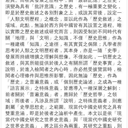
差異。而在其發展之歷程中，由「族群記憶」之歷史，
演變為具有「批評意識」之歷史，有一極重要之變化，
即是於歷史敘述之各別對象之上，或說其背後，設定一
「人類文明歷程」之概念，並以此作為「歷史敘述」之
場域。此點，無論於西方與中國皆有其設置之過程。唯
以實際之歷史敘述或研究而言，則因受制於不同時代有
關「地理」與「文明」之知識，不僅「歷史思惟」作為
一種建構「知識」之途徑，有其實質之侷限；凡學者所
思考於人類之文明歷程者，其本身，亦是一隨「史學」
發展而持續增擴之理解與想像。不僅如此，一切歷史之
敘述，與其所能提供於後人之有關所謂「歷史事實」之
說明，於進入檢閱者之內心時，亦必然受披覽當時，檢
閱者心理條件與思惟所影響。因此無論「歷史」作為
「歷史」之普遍意義，或「個別歷史論述」之成為一種
「語言展示」之特殊意義，皆應導入一種深層之解剝：
前者關於「普遍意義」者，應歸於「歷史哲學」之領
域；而後者，凡涉及所謂「說明」之特殊意義者，則應
劃屬「史學思想史」之範圍。現當代中國史研究之具有
雙重意涵，即是於後者之論析中產生。本文以是依「現
當代中國史研究之世界史意義」與「現當代中國史研究
之世界史意義」，將之區分為兩重。其研究之重點，則